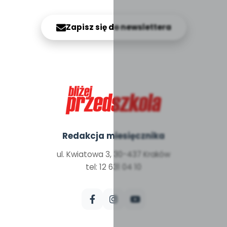
Zapisz się do newslettera
Redakcja miesięcznika
ul. Kwiatowa 3, 30-437 Kraków
tel: 12 631 04 10