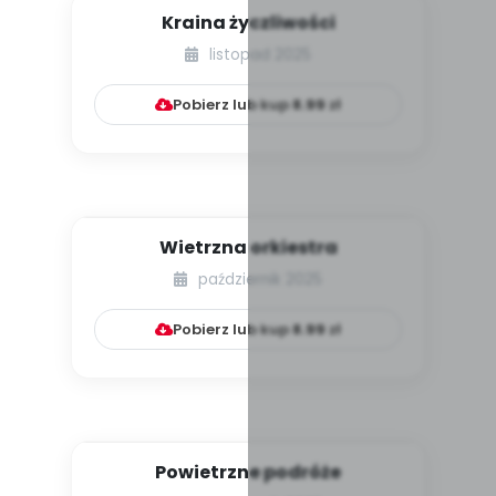
Kraina życzliwości
listopad 2025
Pobierz lub kup
8.99
zł
Wietrzna orkiestra
październik 2025
Pobierz lub kup
8.99
zł
Powietrzne podróże