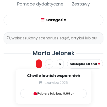
Archiwalne numery
Pomoce dydaktyczne
Zestawy
Promocje
Pomoc
Kategorie
Marta Jelonek
1
...
5
następna strona
Chwile letnich wspomnień
czerwiec 2026
Pobierz lub kup
8.99
zł