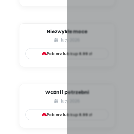
Niezwykłe moce
luty 2026
Pobierz lub kup
8.99
zł
Ważni i potrzebni
luty 2026
Pobierz lub kup
8.99
zł