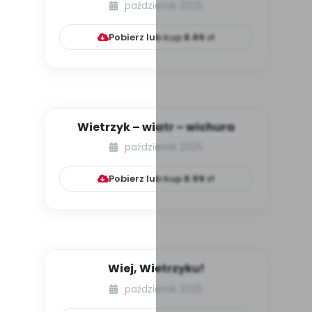
październik 2025
Pobierz lub kup
8.99
zł
Wietrzyk – wiatr – wichura
październik 2025
Pobierz lub kup
8.99
zł
Wiej, Wietrzyku!
październik 2025