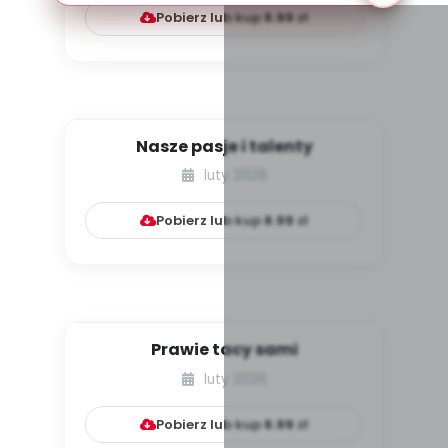
Pobierz lub kup
8.99
zł
Nasze pasje i talenty
luty 2026
Pobierz lub kup
8.99
zł
Prawie tacy sami
luty 2026
Pobierz lub kup
8.99
zł