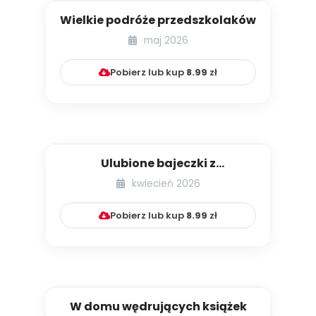
Wielkie podróże przedszkolaków
maj 2026
Pobierz lub kup
8.99
zł
Ulubione bajeczki z
przedszkolnej półeczki
kwiecień 2026
Pobierz lub kup
8.99
zł
W domu wędrujących książek