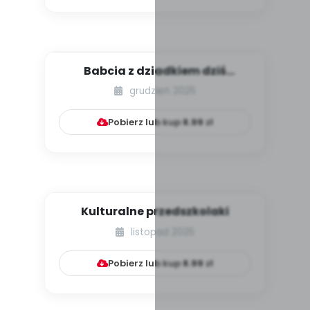
Babcia z dziadkiem dziś
świętują
grudzień 2025
Pobierz lub kup
8.99
zł
Kulturalne przedszkolaki
listopad 2025
Pobierz lub kup
8.99
zł