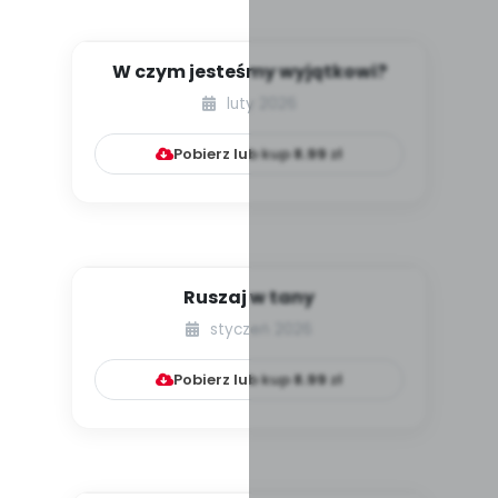
W czym jesteśmy wyjątkowi?
luty 2026
Pobierz lub kup
8.99
zł
Ruszaj w tany
styczeń 2026
Pobierz lub kup
8.99
zł