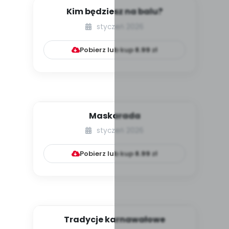
Kim będziesz na balu?
styczeń 2026
Pobierz lub kup
8.99
zł
Maskarada
styczeń 2026
Pobierz lub kup
8.99
zł
Tradycje karnawałowe