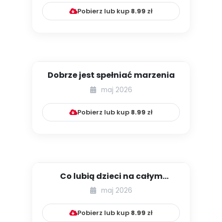
Pobierz lub kup
8.99
zł
Dobrze jest spełniać marzenia
maj 2026
Pobierz lub kup
8.99
zł
Co lubią dzieci na całym
świecie?
maj 2026
Pobierz lub kup
8.99
zł