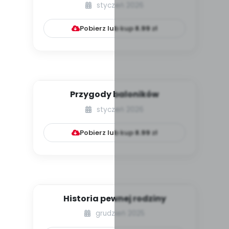
styczeń 2026
Pobierz lub kup
8.99
zł
Przygody baloników
styczeń 2026
Pobierz lub kup
8.99
zł
Historia pewnej rodziny
grudzień 2025