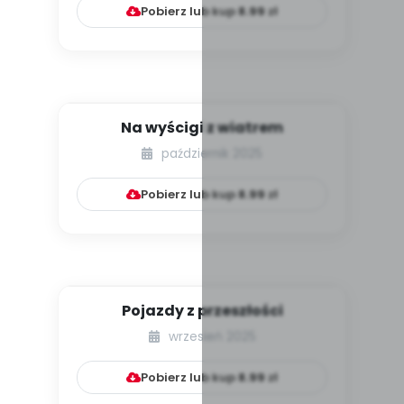
Pobierz lub kup
8.99
zł
Na wyścigi z wiatrem
październik 2025
Pobierz lub kup
8.99
zł
Pojazdy z przeszłości
wrzesień 2025
Pobierz lub kup
8.99
zł