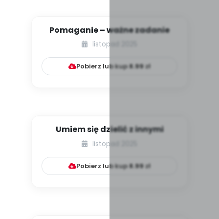
Pomaganie – ważne zadanie
listopad 2025
Pobierz lub kup
8.99
zł
Umiem się dzielić z innymi
listopad 2025
Pobierz lub kup
8.99
zł