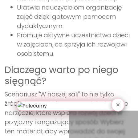
Ułatwia nauczycielom organizację
zajęć dzięki gotowym pomocom
dydaktycznym.
Promuje aktywne uczestnictwo dzieci
w zajęciach, co sprzyja ich rozwojowi
osobistemu.
Dlaczego warto po niego
sięgnąć?
Scenariusz "W naszej sali" to nie tylko
źródło inspiracji dla nauczycieli, ale także
narzędzie, które wspiera rozwój dzieci w
przyjazny i angażujący sposób. Wybierz
ten materiał, aby wprowadzić do swojej