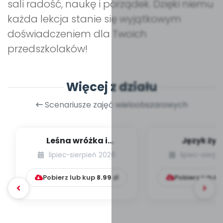
sali radość, naukę i porządek. Dzięki niemu
każda lekcja stanie się wyjątkowym
doświadczeniem dla Twoich
przedszkolaków!
Więcej z działu
Scenariusze zajęć wieloobszarowych
Leśna wróżka i
Język żyr
przyjaciele
lipiec-sierpień 2026
lipiec-sierp
Pobierz lub kup
8.99
zł
Pobierz lub k