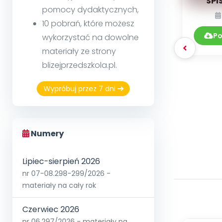
SPI
pomocy dydaktycznych,
DY
10 pobrań, które możesz
0
Po
wykorzystać na dowolne
materiały ze strony
blizejprzedszkola.pl.
Wypróbuj przez 7 dni
Numery
Lipiec-sierpień 2026
nr 07-08.298-299/2026 -
materiały na cały rok
Czerwiec 2026
nr 06.297/2026 - materiały na