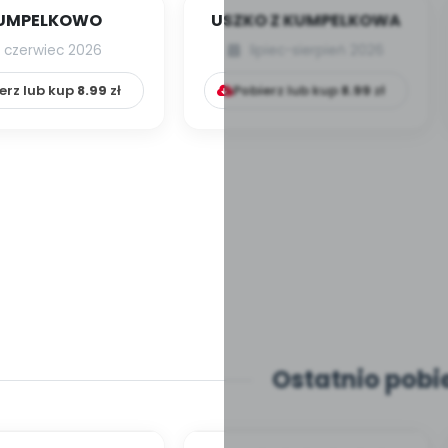
UMPELKOWO
USZKO Z KUMPELKOWA
czerwiec 2026
lipiec-sierpień 2026
erz lub kup
8.99
zł
Pobierz lub kup
8.99
zł
Ostatnio pobi