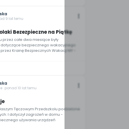
jska
ad 9 lat temu
4
laki Bezezpieczne na Piątkę
 przez całe dwa miesiące były
 dotyczące bezpiecznego wakacyjnego
przez Krainę Bezpiecznych Wakacji MY -
jska
 · ponad 10 lat temu
je
Naszym Tęczowym Przedszkolu podzielone
ych: I dotyczył zagrożeń w domu -
piecznego używania urządzeń