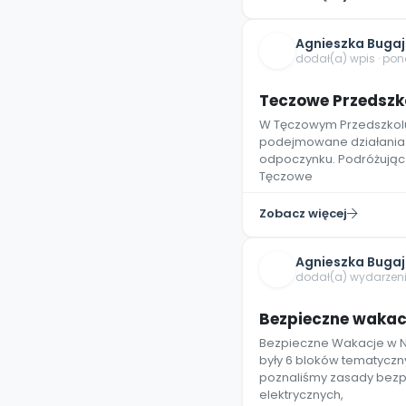
Agnieszka Buga
dodał(a) wpis · pon
Teczowe Przedszko
W Tęczowym Przedszkolu
podejmowane działania
odpoczynku. Podróżując 
Tęczowe
Zobacz więcej
Agnieszka Buga
dodał(a) wydarzenie
Bezpieczne wakac
Bezpieczne Wakacje w 
były 6 bloków tematyczn
poznaliśmy zasady bez
elektrycznych,