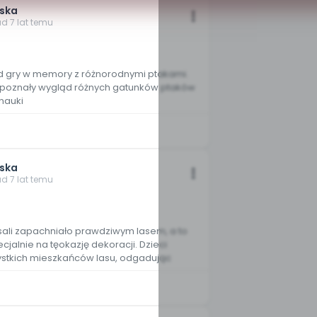
jska
ad 7 lat temu
d gry w memory z różnorodnymi ptakami.
ci poznały wygląd różnych gatunków ptaków
 nauki
jska
ad 7 lat temu
sali zapachniało prawdziwym lasem, a to
cjalnie na tęokazję dekoracji. Dzieci
ystkich mieszkańców lasu, odgadując