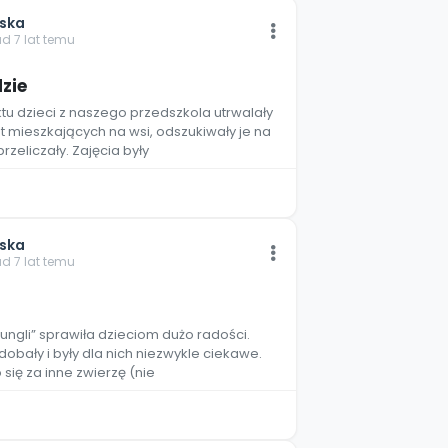
jska
ad 7 lat temu
zie
ktu dzieci z naszego przedszkola utrwalały
t mieszkających na wsi, odszukiwały je na
rzeliczały. Zajęcia były
jska
ad 7 lat temu
żungli” sprawiła dzieciom dużo radości.
dobały i były dla nich niezwykle ciekawe.
się za inne zwierzę (nie