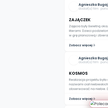
Agnieszka Buga
dodał(a) film · pon
ZAJĄCZEK
Zajęcia były świetną ok
literami. Dzieci podziel
w grę planszową i zbier
Zobacz więcej
Agnieszka Buga
dodał(a) film · pon
KOSMOS
Realizacja projektu była
nazwami ciał niebieskich
obserwować na niebie. Dz
Zobacz więcej