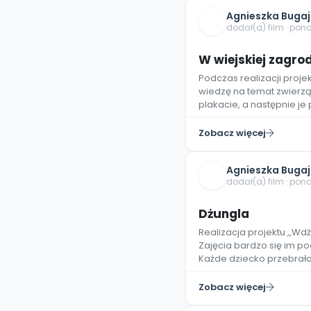
Agnieszka Buga
dodał(a) film · pon
W wiejskiej zagrod
Podczas realizacji proje
wiedzę na temat zwierzą
plakacie, a następnie je p
Zobacz więcej
Agnieszka Buga
dodał(a) film · pon
Dżungla
Realizacja projektu ,,Wd
Zajęcia bardzo się im po
Każde dziecko przebrało 
Zobacz więcej