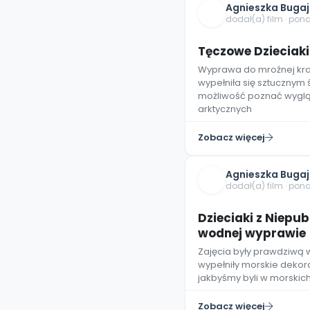
Agnieszka Buga
dodał(a) film · pon
Tęczowe Dzieciaki
Wyprawa do mroźnej krai
wypełniła się sztucznym 
możliwość poznać wygląd
arktycznych
Zobacz więcej
Agnieszka Buga
dodał(a) film · pon
Dzieciaki z Niepu
wodnej wyprawie
Zajęcia były prawdziwą 
wypełniły morskie dekora
jakbyśmy byli w morskich
Zobacz więcej