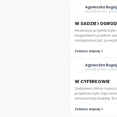
Agnieszka Buga
dodał(a) film · pon
W SADZIE I OGROD
Realizacja projektu była
bogactwem polskich sad
okazjęzobaczyć, powąch
Zobacz więcej
Agnieszka Buga
dodał(a) film · pon
W CYFERKOWIE
Zadaniem, które rozpoc
projekcie, było zaprosze
sensoryczną ścieżkę. Śc
Zobacz więcej