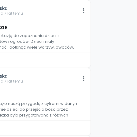
jska
ad 7 lat temu
ZIE
 okazją do zapoznania dzieci z
ów i ogrodów. Dzieci miały
ać i dotknąć wiele warzyw, owoców,
jska
ad 7 lat temu
zęło naszą przygodę z cyframi w danym
nie dzieci do przejścia boso przez
ieżka była przygotowana z różnych