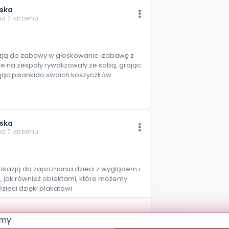
jska
ad 7 lat temu
azją do zabawy w głoskowanie izabawę z
one na zespoły rywalizowały ze sobą, grając
ając pisankido swoich koszyczków.
jska
ad 7 lat temu
 okazją do zapoznania dzieci z wyglądem i
, jak również obiektami, które możemy
ieci dzięki plakatowi