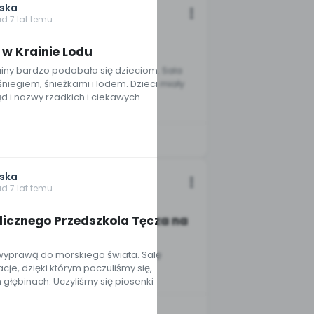
jska
ad 7 lat temu
 w Krainie Lodu
ny bardzo podobała się dzieciom. Sala
śniegiem, śnieżkami i lodem. Dzieci miały
 i nazwy rzadkich i ciekawych
jska
ad 7 lat temu
blicznego Przedszkola Tęcza na
wyprawą do morskiego świata. Salę
cje, dzięki którym poczuliśmy się,
 głębinach. Uczyliśmy się piosenki