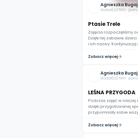
Agnieszka Buga
dodał(a) film · pon
Ptasie Trele
Zajęcia rozpoczęliśmy o
Dzięki tej zabawie dzie
i ich nazwy. Kontynuacją
Zobacz więcej
Agnieszka Buga
dodał(a) film · pon
LEŚNA PRZYGODA
Podczas zajęć w naszej 
dzięki przygotowanej spe
przypomniały sobie wsz
Zobacz więcej