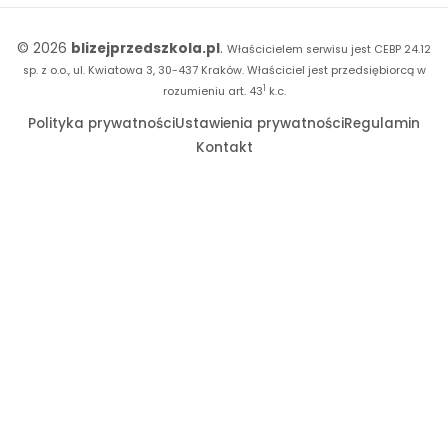
Witaminki
Facebook
© 2026
blizejprzedszkola.pl
.
Właścicielem serwisu jest CEBP 24.12
Dookoła Polski
Instagram
sp. z o.o., ul. Kwiatowa 3, 30-437 Kraków.
Właściciel jest przedsiębiorcą w
1
Sensosmyki
rozumieniu art. 43
k.c.
YouTube
Polityka prywatności
Ustawienia prywatności
Regulamin
Sprintem do maratonu
Kontakt
Bliżej Pieska
Książka (dla) Przedszkolaka