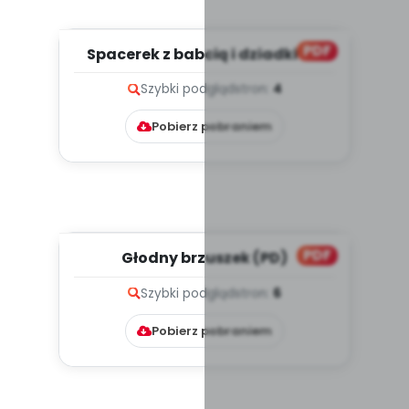
PDF
Spacerek z babcią i dziadkiem
(PD)
Szybki podgląd
stron:
4
Pobierz pobraniem
PDF
Głodny brzuszek (PD)
Szybki podgląd
stron:
6
Pobierz pobraniem