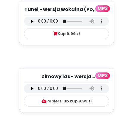
MP3
Tunel - wersja wokalna (PD, mp3)
Kup
9.99
zł
MP3
Zimowy las - wersja
instrumentalna (PD, mp3)
Pobierz lub kup
9.99
zł