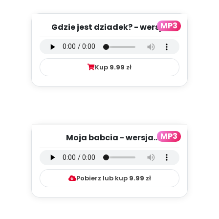
MP3
Gdzie jest dziadek? - wersja
wokalna (PD, mp3)
Kup
9.99
zł
MP3
Moja babcia - wersja
instrumentalna (PD, mp3)
Pobierz lub kup
9.99
zł