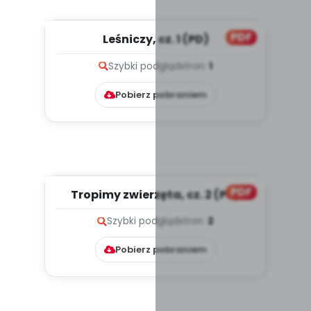
PDF
Leśniczy, cz. 1 (PD)
Szybki podgląd
stron:
1
Pobierz pobraniem
PDF
Tropimy zwierzęta, cz. 2 (PD)
Szybki podgląd
stron:
2
Pobierz pobraniem