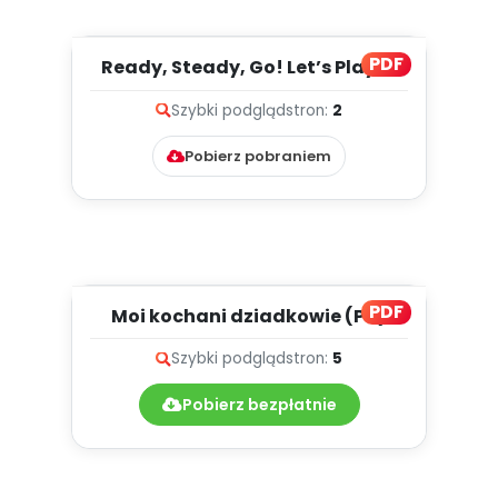
PDF
Ready, Steady, Go! Let’s Play in
the Snow!, cz. 1 (PD)...
Szybki podgląd
stron:
2
Pobierz pobraniem
PDF
Moi kochani dziadkowie (PD)
Szybki podgląd
stron:
5
Pobierz bezpłatnie