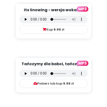
MP3
Its Snowing - wersja wokalna
(PD, mp3)
Kup
9.99
zł
MP3
Tańczymy dla babci, tańczymy
dla dziadka - wersja instr...
Pobierz lub kup
9.99
zł