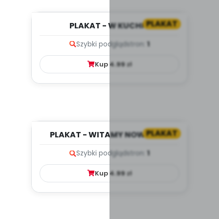
PLAKAT
PLAKAT - W KUCHNI
Szybki podgląd
stron:
1
Kup
4.99
zł
PLAKAT
PLAKAT - WITAMY NOWY ROK
Szybki podgląd
stron:
1
Kup
4.99
zł