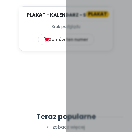
PLAKAT
PLAKAT - KALENDARZ - STYCZEŃ
Brak podglądu
Zamów ten numer
Teraz popularne
zobacz więcej