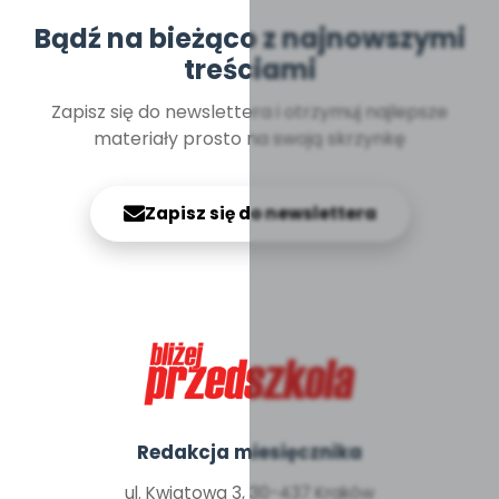
Bądź na bieżąco z najnowszymi
treściami
Zapisz się do newslettera i otrzymuj najlepsze
materiały prosto na swoją skrzynkę
Zapisz się do newslettera
Redakcja miesięcznika
ul. Kwiatowa 3, 30-437 Kraków