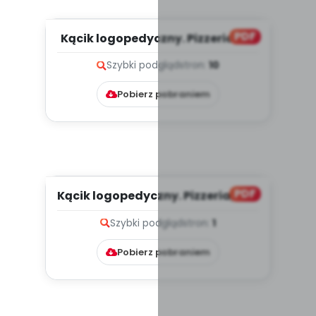
PDF
Kącik logopedyczny. Pizzeria, cz.
2 (PD)
Szybki podgląd
stron:
10
Pobierz pobraniem
PDF
Kącik logopedyczny. Pizzeria, cz. 1
(PD)
Szybki podgląd
stron:
1
Pobierz pobraniem