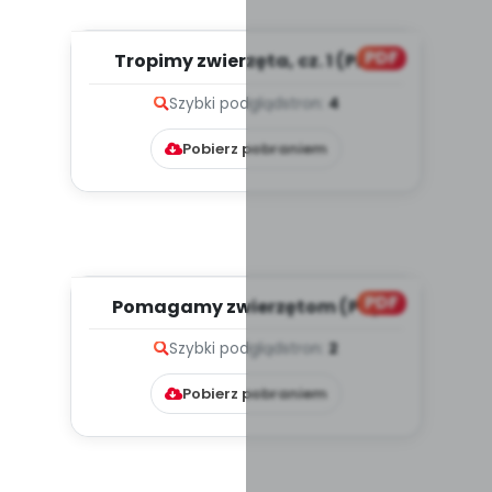
PDF
Tropimy zwierzęta, cz. 1 (PD)
Szybki podgląd
stron:
4
Pobierz pobraniem
PDF
Pomagamy zwierzętom (PD)
Szybki podgląd
stron:
2
Pobierz pobraniem