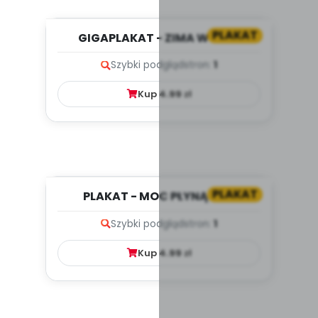
PLAKAT
GIGAPLAKAT - ZIMA W LESIE
Szybki podgląd
stron:
1
Kup
4.99
zł
PLAKAT
PLAKAT - MOC PŁYNĄCA Z
PRZYTULANIA
Szybki podgląd
stron:
1
Kup
4.99
zł