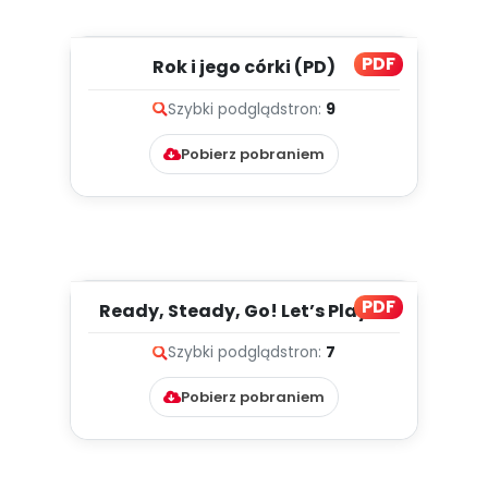
PDF
Rok i jego córki (PD)
Szybki podgląd
stron:
9
Pobierz pobraniem
PDF
Ready, Steady, Go! Let’s Play in
the Snow!, cz. 2 (PD)...
Szybki podgląd
stron:
7
Pobierz pobraniem