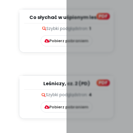
PDF
Co słychać w uśpionym lesie?
(PD)
Szybki podgląd
stron:
1
Pobierz pobraniem
PDF
Leśniczy, cz. 2 (PD)
Szybki podgląd
stron:
4
Pobierz pobraniem