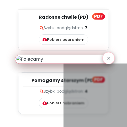
PDF
Radosne chwile (PD)
Szybki podgląd
stron:
7
Pobierz pobraniem
PDF
Pomagamy starszym (PD)
Szybki podgląd
stron:
4
Pobierz pobraniem