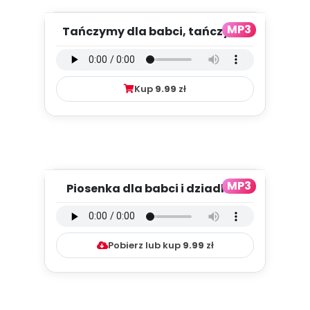
MP3
Tańczymy dla babci, tańczymy
dla dziadka - wersja wokal...
Kup
9.99
zł
MP3
Piosenka dla babci i dziadka -
wersja instrumentalna (P...
Pobierz lub kup
9.99
zł