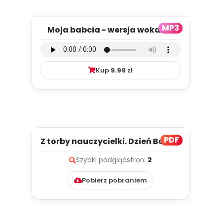
MP3
Moja babcia - wersja wokalna
(PD, mp3)
Kup
9.99
zł
PDF
Z torby nauczycielki. Dzień Babci i
Dziadka (PD)
Szybki podgląd
stron:
2
Pobierz pobraniem