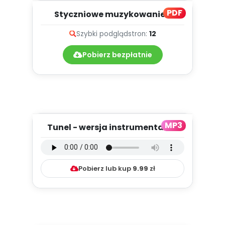
PDF
Styczniowe muzykowanie -
teksty piosenek
Szybki podgląd
stron:
12
Pobierz bezpłatnie
MP3
Tunel - wersja instrumentalna
(PD, mp3)
Pobierz lub kup
9.99
zł