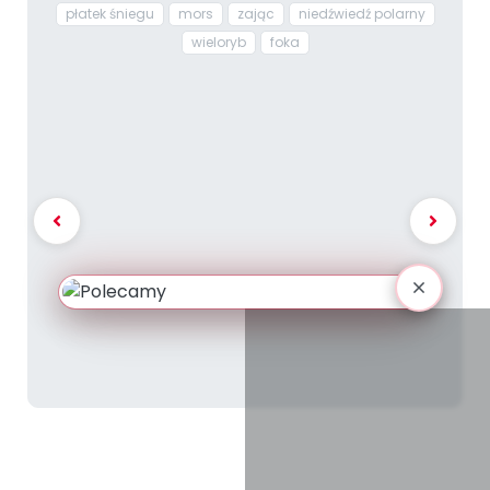
płatek śniegu
mors
zając
niedźwiedź polarny
wieloryb
foka