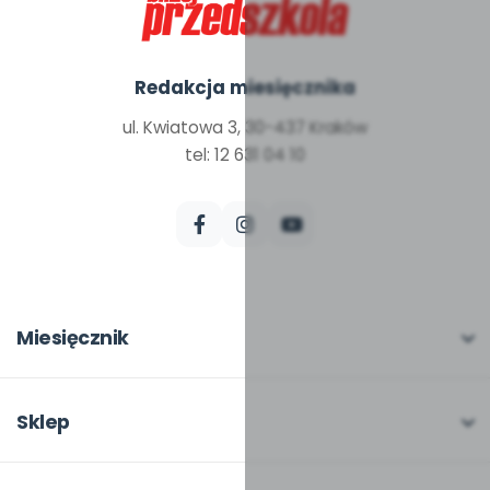
Redakcja miesięcznika
ul. Kwiatowa 3, 30-437 Kraków
tel: 12 631 04 10
Miesięcznik
O miesięczniku
W numerze
Sklep
Scenariusze i artykuły
Pełna oferta