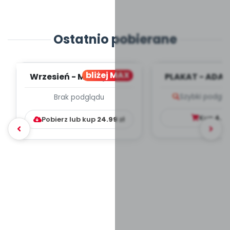
Ostatnio pobierane
bliżej MAX
Wrzesień - MIESIĘCZNY
PLAKAT - ADAP
PLAN PRACY
PORADNIK DLA 
Szybki podglą
Brak podglądu
WYCHOWAWCZO –
DYDAKTYC...
Kup
4.9
Pobierz lub kup
24.99
zł