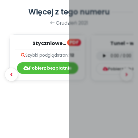
Więcej z tego numeru
Grudzień 2021
PDF
Styczniowe
Tunel - we
muzykowanie - teksty
instrumental
Szybki podgląd
stron:
12
piosenek
mp3)
Pobierz bezpłatnie
Pobierz lub k