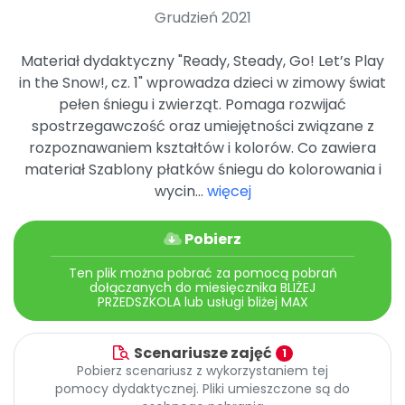
Archiwalne numery
Grudzień 2021
Promocje
Pomoc
Materiał dydaktyczny "Ready, Steady, Go! Let’s Play
in the Snow!, cz. 1" wprowadza dzieci w zimowy świat
pełen śniegu i zwierząt. Pomaga rozwijać
spostrzegawczość oraz umiejętności związane z
rozpoznawaniem kształtów i kolorów. Co zawiera
materiał Szablony płatków śniegu do kolorowania i
wycin...
więcej
Pobierz
Ten plik można pobrać za pomocą pobrań
dołączanych do miesięcznika BLIŻEJ
PRZEDSZKOLA lub usługi bliżej MAX
Scenariusze zajęć
1
Pobierz scenariusz z wykorzystaniem tej
pomocy dydaktycznej. Pliki umieszczone są do