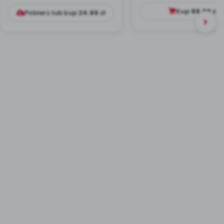
DYDAKTYC...
Kup
99.00
zł
Pobierz lub kup
24.99
zł