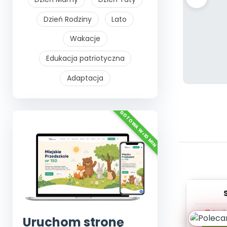
Dzień Rodziny
Lato
Wakacje
Edukacja patriotyczna
Adaptacja
muzyk
Szyb
Uruchom stronę