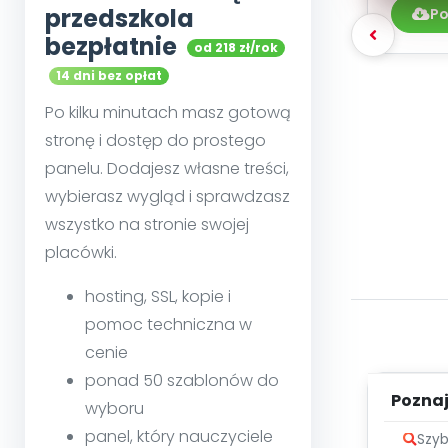
przedszkola
Po
bezpłatnie
od 218 zł/rok
14 dni bez opłat
Po kilku minutach masz gotową
stronę i dostęp do prostego
panelu. Dodajesz własne treści,
wybierasz wygląd i sprawdzasz
wszystko na stronie swojej
placówki.
hosting, SSL, kopie i
pomoc techniczna w
cenie
ponad 50 szablonów do
Poznaje
wyboru
panel, który nauczyciele
Szyb