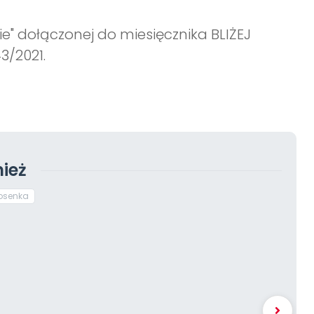
e" dołączonej do miesięcznika BLIŻEJ
3/2021.
ież
osenka