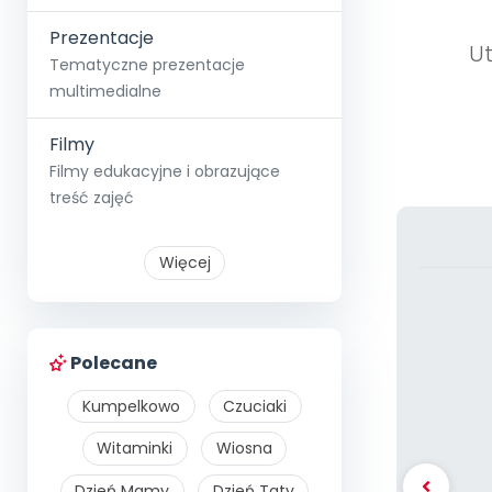
Prezentacje
Ut
Tematyczne prezentacje
multimedialne
Filmy
Filmy edukacyjne i obrazujące
treść zajęć
Więcej
Polecane
Kumpelkowo
Czuciaki
Witaminki
Wiosna
Dzień Mamy
Dzień Taty