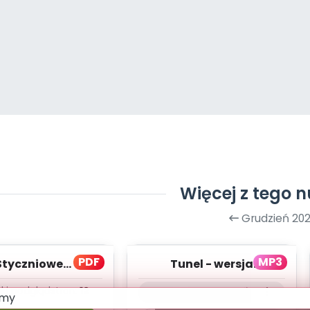
Więcej z tego 
Grudzień 202
PDF
MP3
Styczniowe
Tunel - wersja
owanie - teksty
instrumentalna (PD,
ki podgląd
stron:
12
piosenek
mp3)