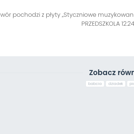
wór pochodzi z płyty „Styczniowe muzykowani
PRZEDSZKOLA 12.24
Zobacz równ
babcia
dziadek
pi