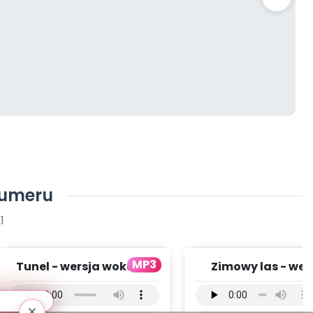
numeru
1
MP3
Tunel - wersja wokalna
Zimowy las - wer
(PD, mp3)
instrumentalna (
mp3)