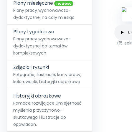
online lub stacjonarnie.
Plany miesięczne
Szko
Film
Wygr
nowość
Społeczność
Strona główna
Poznaj pakiet MAX
Wszystkie projekty
Skontaktuj się
Wit
Plany pracy wychowawczo-
O miesięczniku
O Akademii
+48 12 631 04 10
Zdro
dydaktycznej na cały miesiąc
Zam
Kio
kontakt@blizejprzedszkola.pl
Szko
E-wy
Doo
Plany tygodniowe
Pozn
Plany pracy wychowawczo-
(15. s
dydaktycznej do tematów
Akredyt
Wydanie l
∞
Pakiet 
Dodaj wpis
Sen
kompleksowych
Akademia Edu
Pełen dostęp
Zob
Testuj przez 7 dni
Patr
Strefy, k
przedłużenie a
NP.5470.4.20
Zdjęcia i rysunki
Zam
Zob
Fotografie, ilustracje, karty pracy,
kolorowanki, historyjki obrazkowe
Historyjki obrazkowe
Pomoce rozwijające umiejętność
myślenia przyczynowo-
skutkowego i ilustracje do
opowiadań.