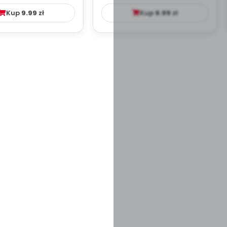
Kup
9.99
zł
Kup
9.99
zł