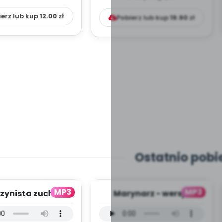
ierz lub kup
12.00
zł
Pobierz lub kup
19.90
zł
Ostatnio pobi
MP3
MP3
zynista zuch -
Marynarz - wersja
ja wokalna (PD,
wokalna (PD, mp3)
mp3)