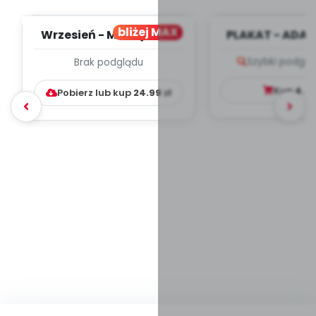
bliżej MAX
Wrzesień - MIESIĘCZNY
PLAKAT - ADAP
PLAN PRACY
PORADNIK DLA 
Szybki podglą
Brak podglądu
WYCHOWAWCZO –
DYDAKTYC...
Kup
4.9
Pobierz lub kup
24.99
zł