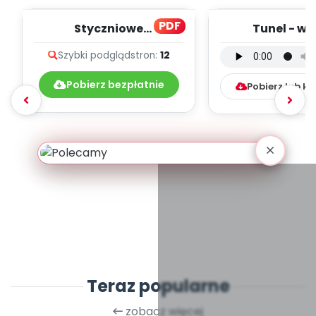
PDF
Styczniowe
Tunel - we
muzykowanie - teksty
instrumental
Szybki podgląd
stron:
12
piosenek
mp3)
Pobierz bezpłatnie
Pobierz lub k
Teraz popularne
zobacz więcej