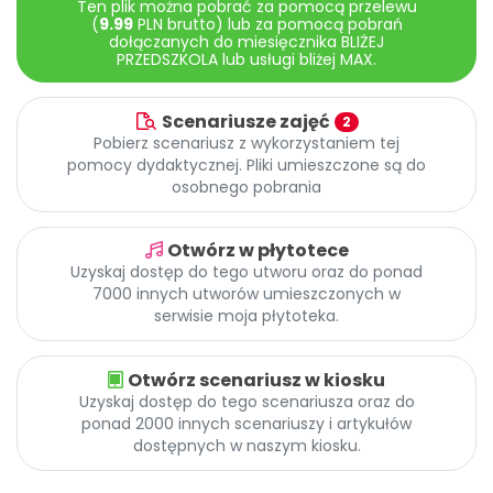
Ten plik można pobrać za pomocą przelewu
Archiwalne numery
(
9.99
PLN brutto) lub za pomocą pobrań
Promocje
dołączanych do miesięcznika BLIŻEJ
PRZEDSZKOLA lub usługi bliżej MAX.
Pomoc
Scenariusze zajęć
2
Pobierz scenariusz z wykorzystaniem tej
pomocy dydaktycznej. Pliki umieszczone są do
osobnego pobrania
Otwórz w płytotece
Uzyskaj dostęp do tego utworu oraz do ponad
7000 innych utworów umieszczonych w
serwisie moja płytoteka.
Otwórz scenariusz w kiosku
Uzyskaj dostęp do tego scenariusza oraz do
ponad 2000 innych scenariuszy i artykułów
dostępnych w naszym kiosku.