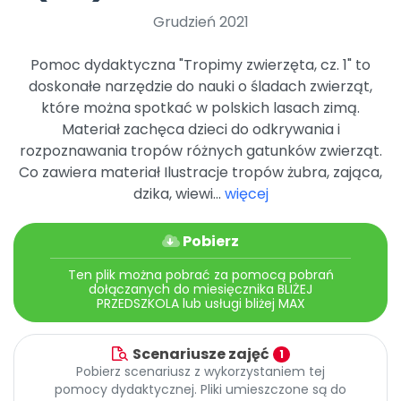
Archiwalne numery
Grudzień 2021
Promocje
Pomoc
Pomoc dydaktyczna "Tropimy zwierzęta, cz. 1" to
doskonałe narzędzie do nauki o śladach zwierząt,
które można spotkać w polskich lasach zimą.
Materiał zachęca dzieci do odkrywania i
rozpoznawania tropów różnych gatunków zwierząt.
Co zawiera materiał Ilustracje tropów żubra, zająca,
dzika, wiewi...
więcej
Pobierz
Ten plik można pobrać za pomocą pobrań
dołączanych do miesięcznika BLIŻEJ
PRZEDSZKOLA lub usługi bliżej MAX
Scenariusze zajęć
1
Pobierz scenariusz z wykorzystaniem tej
pomocy dydaktycznej. Pliki umieszczone są do