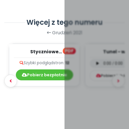
Więcej z tego numeru
Grudzień 2021
PDF
Styczniowe
Tunel - we
muzykowanie - teksty
instrumental
Szybki podgląd
stron:
12
piosenek
mp3)
Pobierz bezpłatnie
Pobierz lub k