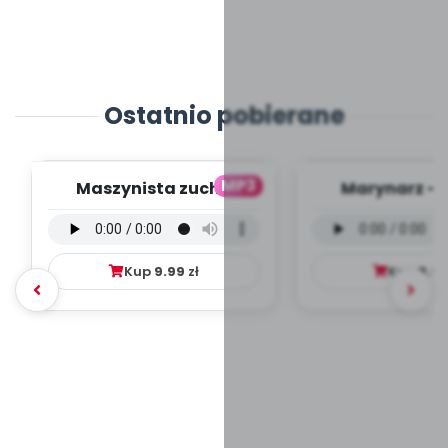
Ostatnio pobierane
MP3
Maszynista zuch -
Marynarz - 
wersja wokalna (PD,
wokalna (PD
mp3)
Kup
9.99
zł
Kup
9.9