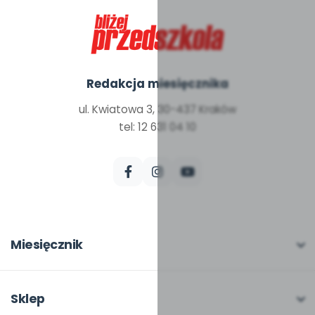
Redakcja miesięcznika
ul. Kwiatowa 3, 30-437 Kraków
tel: 12 631 04 10
Miesięcznik
O miesięczniku
W numerze
Sklep