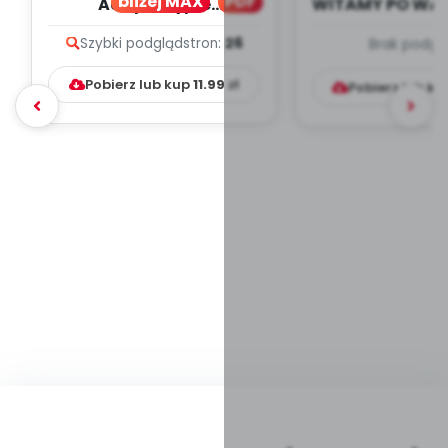
bliżej MAX
PDF
Adaptacyjne
WITAMY PO WA
VADEMECUM - plakaty i
- wrzesi
Szybki podgląd
stron:
26
Brak podgl
artykuły
TYGODNIOWY
PRACY W.
Pobierz lub kup
11.99
zł
Pobierz lub k