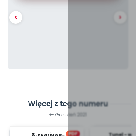
Więcej z tego numeru
Grudzień 2021
PDF
Styczniowe
Tunel - we