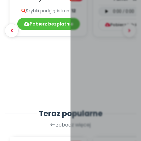
muzykowanie - teksty
instrumental
Szybki podgląd
stron:
12
piosenek
mp3)
Pobierz bezpłatnie
Pobierz lub k
Teraz popularne
zobacz więcej