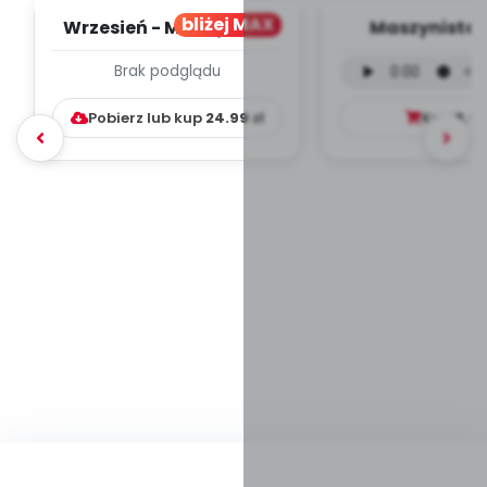
bliżej MAX
Wrzesień - MIESIĘCZNY
Maszynista 
PLAN PRACY
wersja wokal
Brak podglądu
WYCHOWAWCZO –
mp3)
DYDAKTYC...
Pobierz lub kup
24.99
zł
Kup
9.9