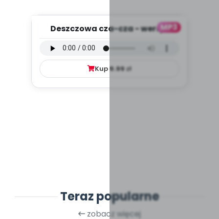
MP3
Deszczowa cza-cza - wersja
wokalna (PD, mp3)
Kup
9.99
zł
Teraz popularne
zobacz więcej