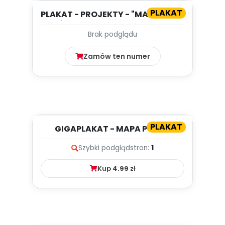
PLAKAT
PLAKAT - PROJEKTY - "MAŁY MIŚ W
ŚWIECIE WIELKIEJ LITERA...
Brak podglądu
Zamów ten numer
PLAKAT
GIGAPLAKAT - MAPA POLSKI
Szybki podgląd
stron:
1
Kup
4.99
zł