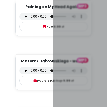
MP3
Raining on My Head Again -
piosenka (PD, mp3)
Kup
9.99
zł
MP3
Mazurek Dąbrowskiego - wersja
instrumentalna (PD, mp3)...
Pobierz lub kup
9.99
zł