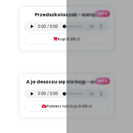
MP3
Przedszkolaczek - wersja
wokalna (PD, mp3)
Kup
9.99
zł
MP3
A ja deszczu się nie boję - wersja
instrumentalna (PD, ...
Pobierz lub kup
9.99
zł