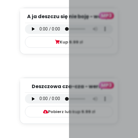
MP3
A ja deszczu się nie boję - wersja
wokalna (PD, mp3)
Kup
9.99
zł
MP3
Deszczowa cza-cza - wersja
instrumentalna (PD, mp3)
Pobierz lub kup
9.99
zł