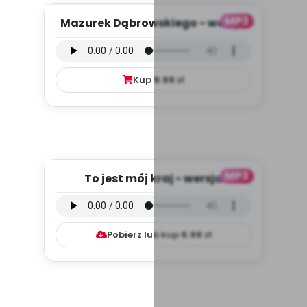
MP3
Mazurek Dąbrowskiego - wersja
wokalna (PD, mp3)
Kup
9.99
zł
MP3
To jest mój kraj - wersja
instrumentalna (PD, mp3)
Pobierz lub kup
9.99
zł