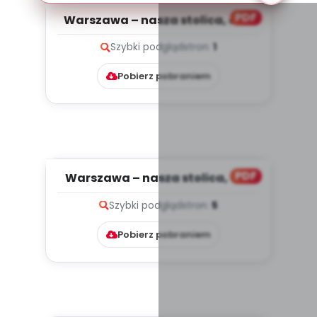
PDF
Warszawa – nasza stolica, cz. 2
(PD)
Szybki podgląd
stron:
1
Pobierz pobraniem
PDF
Warszawa – nasza stolica, cz. 1
(PD)
Szybki podgląd
stron:
5
Pobierz pobraniem