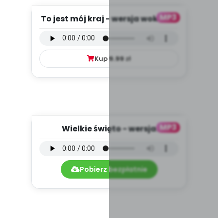
MP3
To jest mój kraj - wersja wokalna
(PD, mp3)
Kup
9.99
zł
MP3
Wielkie święto - wersja
instrumentalna (PD, mp3)
Pobierz bezpłatnie