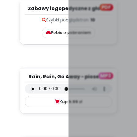
PDF
Zabawy logopedyczne z głoską
„l” (PD)
Szybki podgląd
stron:
10
Pobierz pobraniem
MP3
Rain, Rain, Go Away - piosenka
(PD, mp3)
Kup
9.99
zł