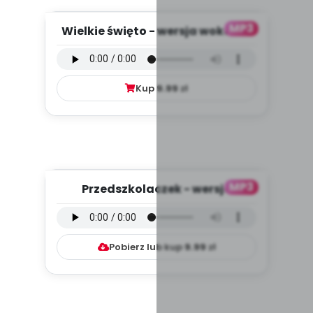
MP3
Wielkie święto - wersja wokalna
(PD, mp3)
Kup
9.99
zł
MP3
Przedszkolaczek - wersja
instrumentalna (PD, mp3)
Pobierz lub kup
9.99
zł