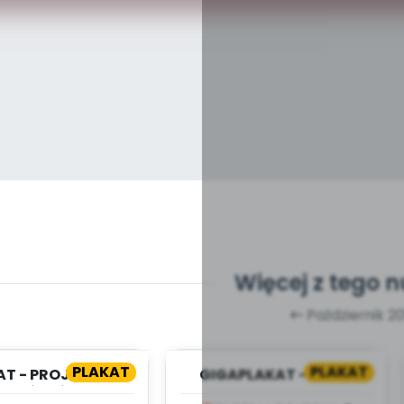
Więcej z tego 
Październik 20
PLAKAT
PLAKAT
AT - PROJEKTY -
GIGAPLAKAT - MAPA
Y MIŚ W ŚWIECIE
POLSKI