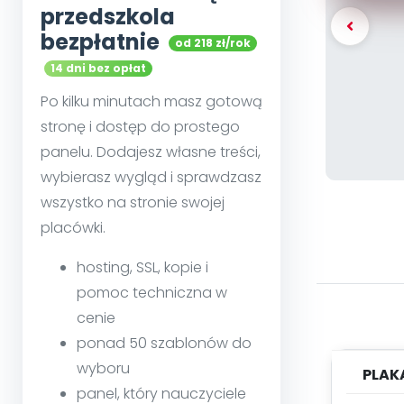
przedszkola
bezpłatnie
od 218 zł/rok
14 dni bez opłat
Po kilku minutach masz gotową
stronę i dostęp do prostego
panelu. Dodajesz własne treści,
wybierasz wygląd i sprawdzasz
wszystko na stronie swojej
placówki.
hosting, SSL, kopie i
pomoc techniczna w
cenie
ponad 50 szablonów do
wyboru
PLAK
panel, który nauczyciele
"MAŁ