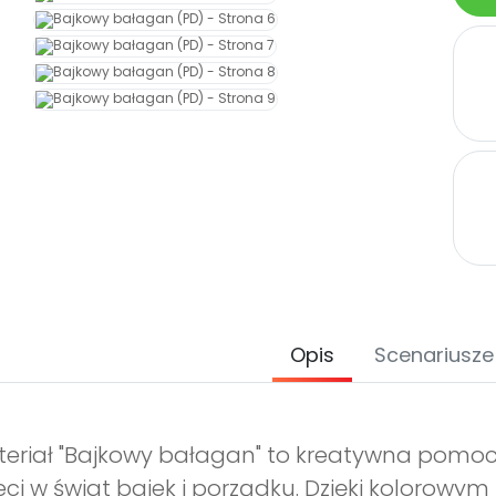
Opis
Scenariusze
eriał "Bajkowy bałagan" to kreatywna pomo
eci w świat bajek i porządku. Dzięki kolorowym