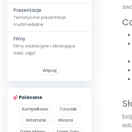
swo
Prezentacje
Tematyczne prezentacje
Co
multimedialne
Filmy
Filmy edukacyjne i obrazujące
treść zajęć
Więcej
Polecane
S
Kumpelkowo
Czuciaki
baj
Witaminki
Wiosna
edu
Dzień Mamy
Dzień Taty