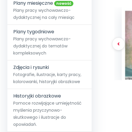
online lub stacjonarnie.
Plany miesięczne
Szko
Film
Wygr
nowość
Społeczność
Strona główna
Poznaj pakiet MAX
Wszystkie projekty
Skontaktuj się
Wit
Plany pracy wychowawczo-
O miesięczniku
O Akademii
+48 12 631 04 10
Zdro
dydaktycznej na cały miesiąc
Zam
Kio
kontakt@blizejprzedszkola.pl
Szko
E-wy
Doo
Plany tygodniowe
Pozn
Plany pracy wychowawczo-
dydaktycznej do tematów
Akredyt
Wydanie l
∞
Pakiet 
Dodaj wpis
Sen
kompleksowych
Akademia Edu
Pełen dostęp
Zob
Testuj przez 7 dni
Patr
Strefy, k
przedłużenie a
NP.5470.4.20
Zdjęcia i rysunki
Zam
Zob
Fotografie, ilustracje, karty pracy,
kolorowanki, historyjki obrazkowe
Historyjki obrazkowe
Pomoce rozwijające umiejętność
myślenia przyczynowo-
skutkowego i ilustracje do
opowiadań.