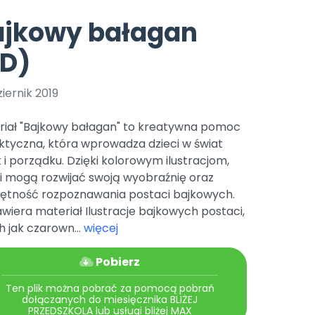
e
y
Gotowa w mniej niż 10 min • 14 dni bez opłat
Zobacz nas na Instagramie
Bliżej Pieska
ajkowy bałagan
Pomoc zwierzętom
TikTok
PD)
Nowości
Zobacz nas na TikToku
wej
Książka (dla) Przedszkolaka
Zapowiedzi
Promowanie czytelnictwa
iernik 2019
YouTube
zkoli
Polecamy
Filmy edukacyjne
riał "Bajkowy bałagan" to kreatywna pomoc
osk Online.
5 czerwca 2024 r. uzyskała
Promocje
ktyczna, która wprowadza dzieci w świat
19 r. Nr decyzji:
 i porządku. Dzięki kolorowym ilustracjom,
Archiwalne numery
ci mogą rozwijać swoją wyobraźnię oraz
jętność rozpoznawania postaci bajkowych.
Pomoc
wiera materiał Ilustracje bajkowych postaci,
h jak czarown...
więcej
Pobierz
Ten plik można pobrać za pomocą pobrań
dołączanych do miesięcznika BLIŻEJ
PRZEDSZKOLA lub usługi bliżej MAX