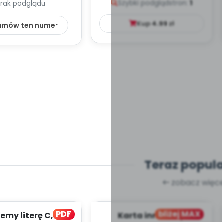
Szybki podgląd
stron:
1
Brak podglądu
LKIEJ LITERA...
Kup
4.99
zł
amów ten numer
Teraz popul
zobacz więce
PDF
bliżej MAX
my literę C, cz. 1
Karta innowacji