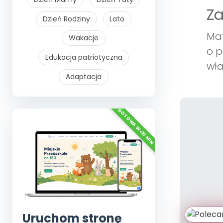
Z
Dzień Rodziny
Lato
Mat
Wakacje
o p
Edukacja patriotyczna
wła
Adaptacja
Uruchom stronę