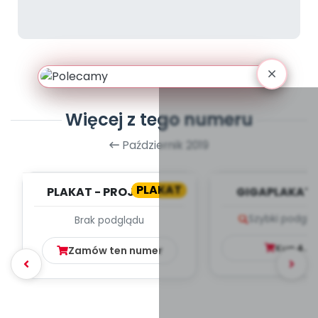
Więcej z tego numeru
Październik 2019
PLAKAT
PLAKAT - PROJEKTY -
GIGAPLAKAT 
"MAŁY MIŚ W ŚWIECIE
POLSKI
Szybki podglą
Brak podglądu
WIELKIEJ LITERA...
Kup
4.9
Zamów ten numer