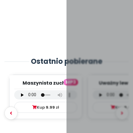
Ostatnio pobierane
MP3
Maszynista zuch -
Uważny lew -
wersja wokalna (PD,
wokalna (PD
mp3)
Kup
9.99
zł
Kup
9.9