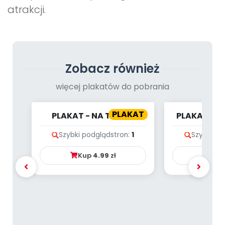
atrakcji.
Zobacz również
więcej plakatów do pobrania
PLAKAT
PLAKAT - NA TROPIE
PLAKAT - 
LICZB - DŻUNGLA
Szybki podgląd
stron:
1
Szybki po
Kup
4.99
zł
Ku