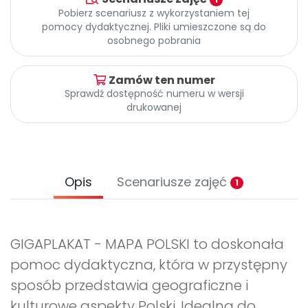
Archiwalne numery
Pobierz scenariusz z wykorzystaniem tej
Promocje
pomocy dydaktycznej. Pliki umieszczone są do
Pomoc
osobnego pobrania
Zamów ten numer
Sprawdź dostępność numeru w wersji
drukowanej
Opis
Scenariusze zajęć
1
GIGAPLAKAT - MAPA POLSKI to doskonała
pomoc dydaktyczna, która w przystępny
sposób przedstawia geograficzne i
kulturowe aspekty Polski. Idealna do