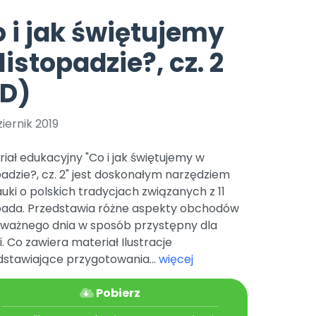
e
y
Gotowa w mniej niż 10 min • 14 dni bez opłat
Zobacz nas na Instagramie
Bliżej Pieska
 i jak świętujemy
Pomoc zwierzętom
TikTok
listopadzie?, cz. 2
Nowości
Zobacz nas na TikToku
wej
Książka (dla) Przedszkolaka
Zapowiedzi
PD)
Promowanie czytelnictwa
YouTube
zkoli
Polecamy
Filmy edukacyjne
iernik 2019
osk Online.
5 czerwca 2024 r. uzyskała
Promocje
19 r. Nr decyzji:
iał edukacyjny "Co i jak świętujemy w
Archiwalne numery
padzie?, cz. 2" jest doskonałym narzędziem
uki o polskich tradycjach związanych z 11
Pomoc
opada. Przedstawia różne aspekty obchodów
 ważnego dnia w sposób przystępny dla
i. Co zawiera materiał Ilustracje
dstawiające przygotowania...
więcej
Pobierz