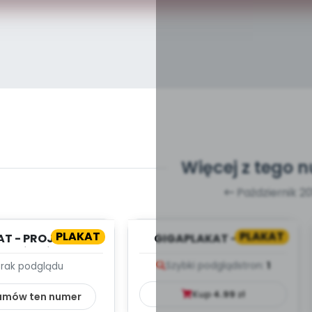
Więcej z tego 
Październik 20
PLAKAT
PLAKAT
AT - PROJEKTY -
GIGAPLAKAT - MAPA
Y MIŚ W ŚWIECIE
POLSKI
Szybki podgląd
stron:
1
Brak podglądu
LKIEJ LITERA...
Kup
4.99
zł
amów ten numer