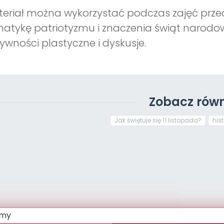
eriał można wykorzystać podczas zajęć prze
atykę patriotyzmu i znaczenia świąt narodo
ywności plastyczne i dyskusje.
Zobacz równ
Jak świętuje się 11 listopada?
his