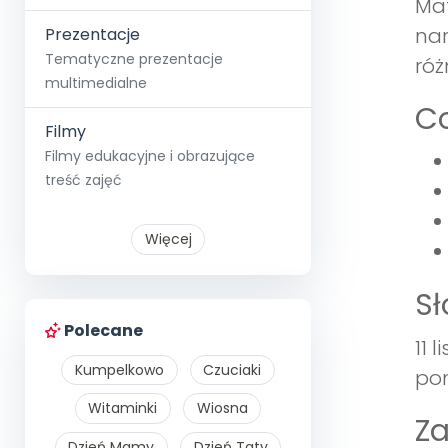
Mat
nar
Prezentacje
Tematyczne prezentacje
róż
multimedialne
Co
Filmy
Filmy edukacyjne i obrazujące
treść zajęć
Więcej
S
Polecane
11 
Kumpelkowo
Czuciaki
pom
Witaminki
Wiosna
Z
Dzień Mamy
Dzień Taty