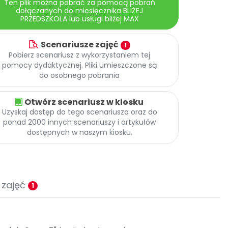
Ten plik można pobrać za pomocą pobrań
dołączanych do miesięcznika BLIŻEJ
PRZEDSZKOLA lub usługi bliżej MAX
Scenariusze zajęć
1
Pobierz scenariusz z wykorzystaniem tej
pomocy dydaktycznej. Pliki umieszczone są
do osobnego pobrania
Otwórz scenariusz w kiosku
Uzyskaj dostęp do tego scenariusza oraz do
ponad 2000 innych scenariuszy i artykułów
dostępnych w naszym kiosku.
 zajęć
1