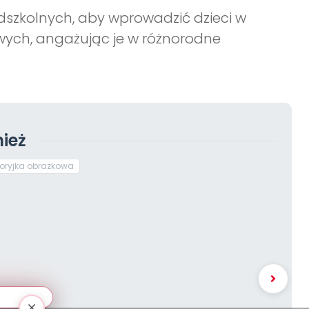
dszkolnych, aby wprowadzić dzieci w
wych, angażując je w różnorodne
ież
toryjka obrazkowa