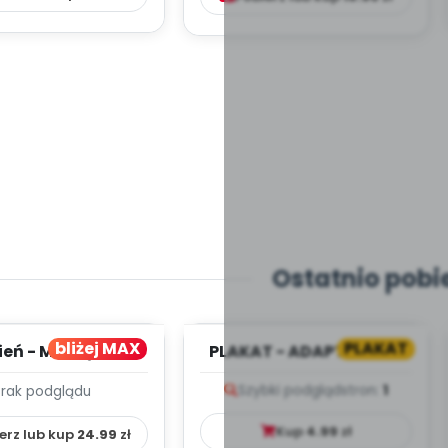
Ostatnio pobi
bliżej MAX
PLAKAT
ień - MIESIĘCZNY
PLAKAT - ADAPTACJA -
PLAN PRACY
PORADNIK DLA RODZICA
Szybki podgląd
stron:
1
Brak podglądu
HOWAWCZO –
YDAKTYC...
Kup
4.99
zł
erz lub kup
24.99
zł