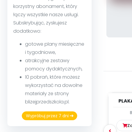
korzystny abonament, który
łączy wszystkie nasze usługi.
Subskrybując, zyskujesz
dodatkowo:
gotowe plany miesięczne
i tygodniowe,
atrakcyjne zestawy
pomocy dydaktycznych,
10 pobrań, które możesz
wykorzystać na dowolne
materiały ze strony
PLAK
blizejprzedszkola.pl.
"MAŁ
WIE
Wypróbuj przez 7 dni
Z