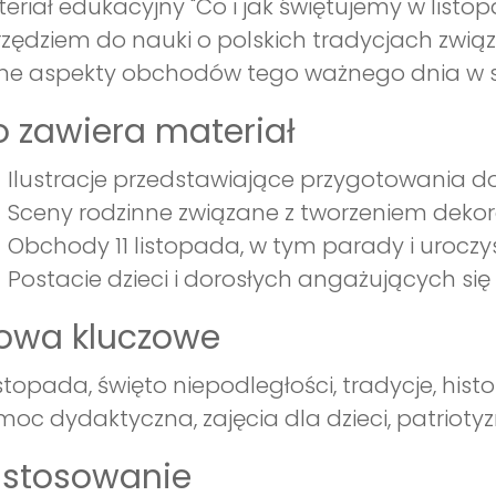
eriał edukacyjny "Co i jak świętujemy w listop
zędziem do nauki o polskich tradycjach związ
ne aspekty obchodów tego ważnego dnia w sp
 zawiera materiał
Ilustracje przedstawiające przygotowania do ś
Sceny rodzinne związane z tworzeniem dekor
Obchody 11 listopada, w tym parady i uroczys
Postacie dzieci i dorosłych angażujących si
łowa kluczowe
listopada, święto niepodległości, tradycje, histo
oc dydaktyczna, zajęcia dla dzieci, patriotyzm,
astosowanie