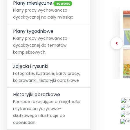
online lub stacjonarnie.
Plany miesięczne
Szko
Film
Wygr
nowość
Społeczność
Strona główna
Poznaj pakiet MAX
Wszystkie projekty
Skontaktuj się
Wit
Plany pracy wychowawczo-
O miesięczniku
O Akademii
+48 12 631 04 10
Zdro
dydaktycznej na cały miesiąc
Zam
Kio
kontakt@blizejprzedszkola.pl
Szko
E-wy
Doo
Plany tygodniowe
Pozn
Plany pracy wychowawczo-
dydaktycznej do tematów
Akredyt
Wydanie l
∞
Pakiet 
Dodaj wpis
Sen
kompleksowych
Akademia Edu
Pełen dostęp
Zob
Testuj przez 7 dni
Patr
Strefy, k
przedłużenie a
NP.5470.4.20
Zdjęcia i rysunki
Zam
Zob
Fotografie, ilustracje, karty pracy,
kolorowanki, historyjki obrazkowe
Historyjki obrazkowe
Pomoce rozwijające umiejętność
myślenia przyczynowo-
skutkowego i ilustracje do
opowiadań.