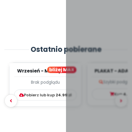
Ostatnio pobierane
bliżej MAX
Wrzesień - MIESIĘCZNY
PLAKAT - ADAP
PLAN PRACY
PORADNIK DLA 
Szybki podglą
Brak podglądu
WYCHOWAWCZO –
DYDAKTYC...
Kup
4.9
Pobierz lub kup
24.99
zł