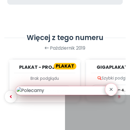
Więcej z tego numeru
Październik 2019
PLAKAT
PLAKAT - PROJEKTY -
GIGAPLAKAT 
"MAŁY MIŚ W ŚWIECIE
POLSKI
Szybki podglą
Brak podglądu
WIELKIEJ LITERA...
Kup
4.9
Zamów ten numer