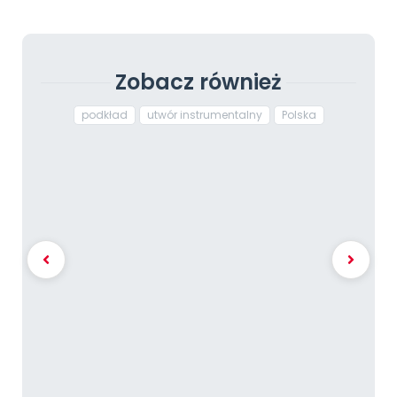
Zobacz również
podkład
utwór instrumentalny
Polska