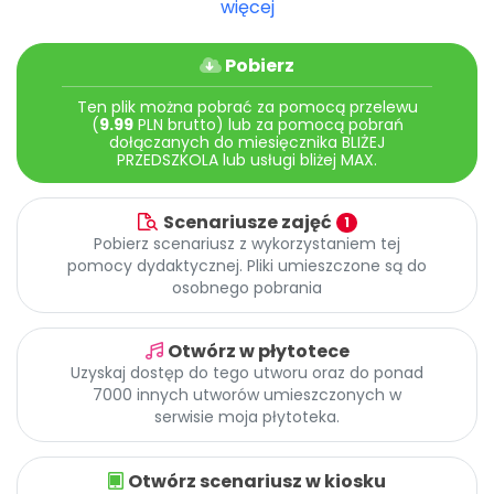
więcej
Archiwalne numery
Promocje
Pomoc
Pobierz
Ten plik można pobrać za pomocą przelewu
(
9.99
PLN brutto) lub za pomocą pobrań
dołączanych do miesięcznika BLIŻEJ
PRZEDSZKOLA lub usługi bliżej MAX.
Scenariusze zajęć
1
Pobierz scenariusz z wykorzystaniem tej
pomocy dydaktycznej. Pliki umieszczone są do
osobnego pobrania
Otwórz w płytotece
Uzyskaj dostęp do tego utworu oraz do ponad
7000 innych utworów umieszczonych w
serwisie moja płytoteka.
Otwórz scenariusz w kiosku