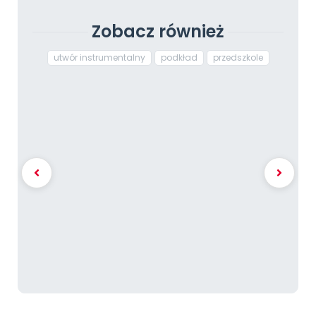
Zobacz również
utwór instrumentalny
podkład
przedszkole