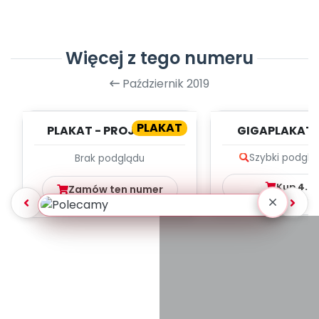
Więcej z tego numeru
Październik 2019
PLAKAT
PLAKAT - PROJEKTY -
GIGAPLAKAT 
"MAŁY MIŚ W ŚWIECIE
POLSKI
Szybki podglą
Brak podglądu
WIELKIEJ LITERA...
Kup
4.9
Zamów ten numer