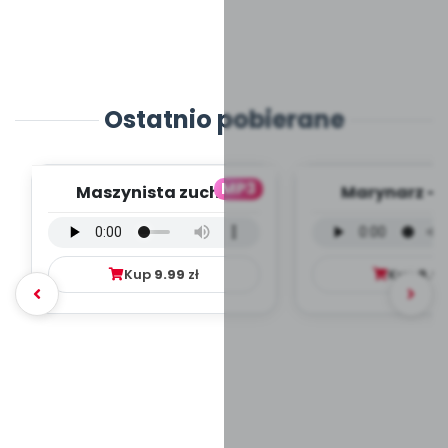
Ostatnio pobierane
MP3
Maszynista zuch -
Marynarz - 
wersja wokalna (PD,
wokalna (PD
mp3)
Kup
9.99
zł
Kup
9.9