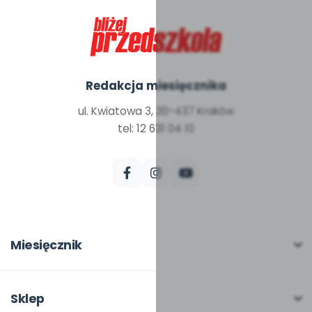
Redakcja miesięcznika
ul. Kwiatowa 3, 30-437 Kraków
tel: 12 631 04 10
Miesięcznik
O miesięczniku
W numerze
Sklep