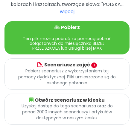
Promocje
kolorach i kształtach, tworzące słowa: "POLSKA...
Pomoc
więcej
Pobierz
Ten plik można pobrać za pomocą pobrań
dołączanych do miesięcznika BLIŻEJ
PRZEDSZKOLA lub usługi bliżej MAX
Scenariusze zajęć
1
Pobierz scenariusz z wykorzystaniem tej
pomocy dydaktycznej. Pliki umieszczone są do
osobnego pobrania
Otwórz scenariusz w kiosku
Uzyskaj dostęp do tego scenariusza oraz do
ponad 2000 innych scenariuszy i artykułów
dostępnych w naszym kiosku.