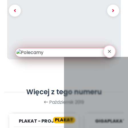
Więcej z tego numeru
Październik 2019
PLAKAT
PLAKAT - PROJEKTY -
GIGAPLAKAT 
"MAŁY MIŚ W ŚWIECIE
POLSKI