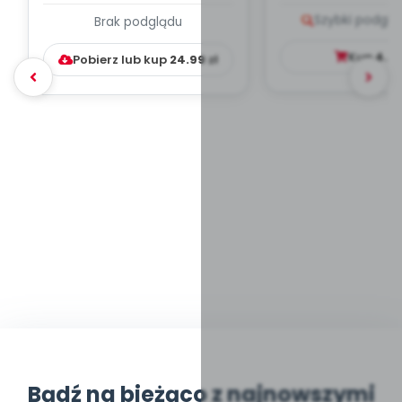
PLAN PRACY
PORADNIK DLA 
Szybki podglą
Brak podglądu
WYCHOWAWCZO –
DYDAKTYC...
Kup
4.9
Pobierz lub kup
24.99
zł
Bądź na bieżąco z najnowszymi