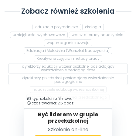
Zobacz również szkolenia
edukacja przyrodnicza
ekologia
umiejętności wychowawcze
warsztat pracy nauczyciela
wspomaganie rozwoju
Edukacja i Metodyka (Warsztat Nauczyciela)
Kreatywne zajęcia i metody pracy
dyrektorzy edukacji wczesnoszkolnej posiadający
wykształcenie pedagogiczne
dyrektorzy przedszkoli posiadający wykształcenie
pedagogiczne
nauczyciele edukacji wczesnoszkolnej
nauczyciele wychowania przedszkolnego
typ: szkolenie filmowe
czas trwania: 2,5 godz.
Być liderem w grupie
przedszkolnej
Szkolenie on-line