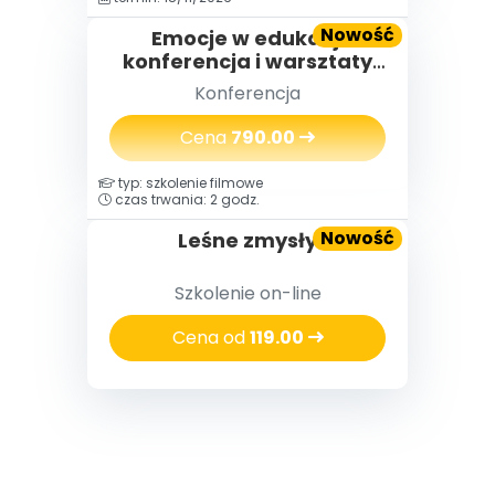
Nowość
Emocje w edukacji
konferencja i warsztaty
(2 dni) 18-19.11.2026
Konferencja
Cena
790.00
typ: szkolenie filmowe
czas trwania: 2 godz.
Nowość
Leśne zmysły
Szkolenie on-line
Cena od
119.00