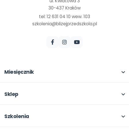
ul. Kwiatowa 3
30-437 Kraków
tel: 12 631 04 10 wew. 103
szkolenia@blizejprzedszkola.pl
Miesięcznik
O miesięczniku
W numerze
Sklep
Scenariusze i artykuły
Pełna oferta
Pomoce dydaktyczne
Moje zakupy
Szkolenia
Archiwum
Dla autorów
O szkoleniach