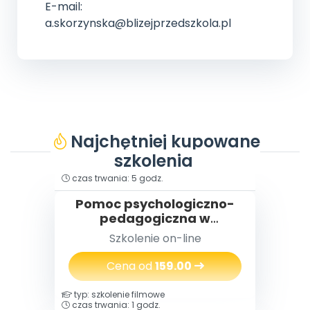
E-mail:
a.skorzynska@blizejprzedszkola.pl
Najchętniej kupowane
szkolenia
typ: szkolenie filmowe
czas trwania: 5 godz.
Pomoc psychologiczno-
pedagogiczna w
przedszkolu
Szkolenie on-line
Cena od
159.00
typ: szkolenie filmowe
czas trwania: 1 godz.