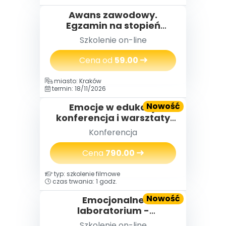
Awans zawodowy.
Egzamin na stopień
nauczyciela
Szkolenie on-line
mianowanego w praktyce
Cena od
59.00
miasto: Kraków
termin: 18/11/2026
Nowość
Emocje w edukacji
konferencja i warsztaty
(2 dni) 18-19.11.2026
Konferencja
Cena
790.00
typ: szkolenie filmowe
czas trwania: 1 godz.
Nowość
Emocjonalne
laboratorium -
eksperymenty i zabawy,
Szkolenie on-line