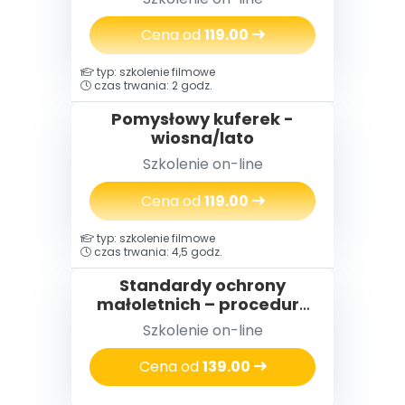
Cena od
119.00
typ: szkolenie filmowe
czas trwania: 2 godz.
Pomysłowy kuferek -
wiosna/lato
Szkolenie on-line
Cena od
119.00
typ: szkolenie filmowe
czas trwania: 4,5 godz.
Standardy ochrony
małoletnich – procedury
interwencyjne dla
Szkolenie on-line
pracowników przedszkoli
Cena od
139.00