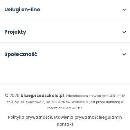
Dla autorów
Odbiory i kontakt
Online
Usługi on-line
Program Skarbonka
Otwarte
bliżej MAX
Rabat dla przedszkoli
Dla rad pedagogicznych
Moja Płytoteka
Projekty
Konferencje
Platforma Edukacyjna
Wszystkie projekty
18. FORUM
Kiosk online
Kumpelkowo
Społeczność
E-booki
Literkowo
Wpisy
Strona WWW dla przedszkola
Czuciaki
Konkursy
Witaminki
Facebook
© 2026
blizejprzedszkola.pl
.
Właścicielem serwisu jest CEBP 24.12
Dookoła Polski
Instagram
sp. z o.o., ul. Kwiatowa 3, 30-437 Kraków.
Właściciel jest przedsiębiorcą w
1
Sensosmyki
rozumieniu art. 43
k.c.
YouTube
Polityka prywatności
Ustawienia prywatności
Regulamin
Sprintem do maratonu
Kontakt