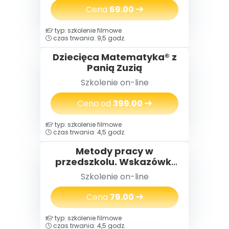
Cena
69.00
typ: szkolenie filmowe
czas trwania: 9,5 godz.
Dziecięca Matematyka® z
Panią Zuzią
Szkolenie on-line
Cena od
399.00
typ: szkolenie filmowe
czas trwania: 4,5 godz.
Metody pracy w
przedszkolu. Wskazówki
ułatwiające nauczycielom
Szkolenie on-line
organizowanie i
prowadzenie zajęć
Cena
79.00
typ: szkolenie filmowe
czas trwania: 4,5 godz.