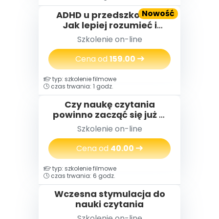
Nowość
ADHD u przedszkolaka.
Jak lepiej rozumieć i
wspierać dzieci z
Szkolenie on-line
trudnościami
Cena od
159.00
typ: szkolenie filmowe
czas trwania: 1 godz.
Czy naukę czytania
powinno zacząć się już w
przedszkolu?
Szkolenie on-line
Cena od
40.00
typ: szkolenie filmowe
czas trwania: 6 godz.
Wczesna stymulacja do
nauki czytania
Szkolenie on-line