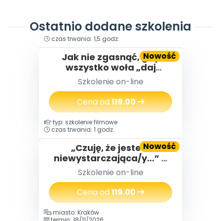
Ostatnio dodane szkolenia
typ: szkolenie filmowe
czas trwania: 1,5 godz.
Nowość
Jak nie zgasnąć, gdy
wszystko woła „daj
więcej” – o wypaleniu
Szkolenie on-line
zawodowym
nauczycielek i nauczycieli,
Cena od
119.00
którzy za długo byli silni
typ: szkolenie filmowe
czas trwania: 1 godz.
Nowość
„Czuję, że jestem
niewystarczająca/y…” –
jak budować poczucie
Szkolenie on-line
własnej wartości.
Cena od
119.00
miasto: Kraków
termin: 18/11/2026