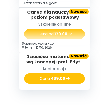
czas trwania: 5 godz.
Nowość
Canva dla nauczycieli -
poziom podstawowy
Szkolenie on-line
Cena od
179.00
miasto: Warszawa
termin: 17/10/2026
Nowość
Dziecięca matematyka®
wg koncepcji prof. Edyty
Gruszczyk-Kolczyńskiej
Konferencja
Cena
469.00