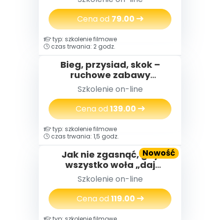
które pomagają dzieciom
radzić sobie z emocjami
Cena od
79.00
typ: szkolenie filmowe
czas trwania: 2 godz.
Bieg, przysiad, skok –
ruchowe zabawy
dydaktyczne na cały rok
Szkolenie on-line
Cena od
139.00
typ: szkolenie filmowe
czas trwania: 1,5 godz.
Nowość
Jak nie zgasnąć, gdy
wszystko woła „daj
więcej” – o wypaleniu
Szkolenie on-line
zawodowym
nauczycielek i nauczycieli,
Cena od
119.00
którzy za długo byli silni
typ: szkolenie filmowe