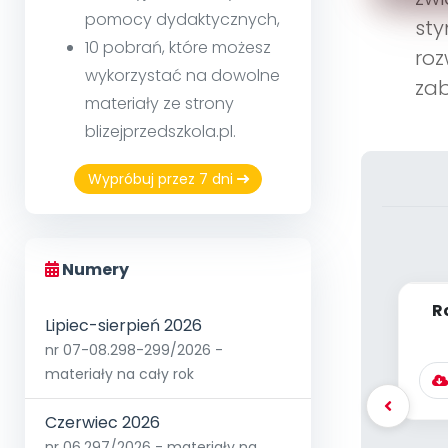
pomocy dydaktycznych,
sty
10 pobrań, które możesz
roz
wykorzystać na dowolne
zab
materiały ze strony
blizejprzedszkola.pl.
Wypróbuj przez 7 dni
Numery
R
Lipiec-sierpień 2026
dz
nr 07-08.298-299/2026 -
materiały na cały rok
Czerwiec 2026
nr 06.297/2026 - materiały na