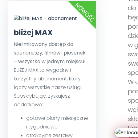
do 
będ
po
bliżej MAX
dzi
Nielimitowany dostęp do
w g
scenariuszy, filmów i piosenek
swo
– wszystko w jednym miejscu!
swo
BLIŻEJ MAX to wygodny i
spo
korzystny abonament, który
W o
łączy wszystkie nasze usługi.
pon
Subskrybując, zyskujesz
spo
dodatkowo:
wch
gotowe plany miesięczne
skł
i tygodniowe,
lub
atrakcyjne zestawy
zwi