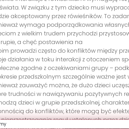
świata. W związku z tym dziecko musi wyprac
zie akceptowany przez rówieśników. To zadani
nieważ wymaga podporządkowania własnych i
eciom z wielkim trudem przychodzi przystos
rupie, a chęć postawienia na
im prowadzi często do konfliktów między prz
je działania w toku interakcji z otoczeniem 
łeczne zgodne z oczekiwaniami grupy – podkr
kresie przedszkolnym szczególnie ważne jest 
ieważ zauważyć można, że dużo dzieci uczęs
re trudności w nawiązywaniu pozytywnych relac
odzą dzieci w grupie przedszkolnej, charakte
onnością do konfliktów, które mogą być efekt
 nieprzestrzegania reguł ustalonych przez dzie
ązku z tym, zadaniem środowiska wychowawc