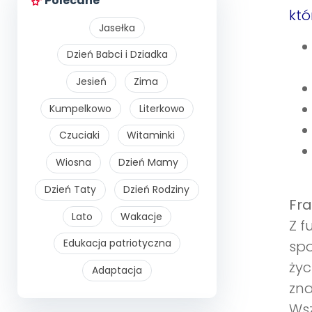
Polecane
któ
Jasełka
Dzień Babci i Dziadka
Jesień
Zima
Kumpelkowo
Literkowo
Czuciaki
Witaminki
Wiosna
Dzień Mamy
Dzień Taty
Dzień Rodziny
Fra
Lato
Wakacje
Z f
Edukacja patriotyczna
spo
życ
Adaptacja
zna
Wsz