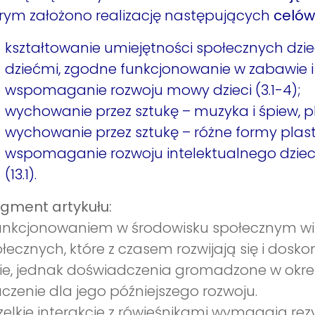
rym założono realizację następujących
celów
kształtowanie umiejętności społecznych dziec
dziećmi, zgodne funkcjonowanie w zabawie i 
wspomaganie rozwoju mowy dzieci (3.1-4);
wychowanie przez sztukę – muzyka i śpiew, pląs
wychowanie przez sztukę – różne formy plasty
wspomaganie rozwoju intelektualnego dzie
(13.1).
gment artykułu:
unkcjonowaniem w środowisku społecznym wią
łecznych, które z czasem rozwijają się i doskon
ie, jednak doświadczenia gromadzone w okre
czenie dla jego późniejszego rozwoju.
elkie interakcje z rówieśnikami wymagają re