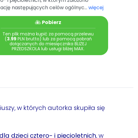
o- i pięcioletnich, w którym założono
zację następujących celów ogólnyc...
więcej
Pobierz
Ten plik można kupić za pomocą przelewu
(
3.99
PLN brutto) lub za pomocą pobrań
dołączanych do miesięcznika BLIŻEJ
PRZEDSZKOLA lub usługi bliżej MAX.
szy, w których autorka skupiła się
la dzieci cztero- i pięcioletnich
, w