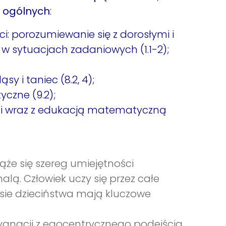
 ogólnych
:
i: porozumiewanie się z dorosłymi i
w sytuacjach zadaniowych (1.1-2);
y i taniec (8.2, 4);
czne (9.2);
ci wraz z edukacją matematyczną
że się szereg umiejętności
alą. Człowiek uczy się przez całe
sie dzieciństwa mają kluczowe
zygnacji z egocentrycznego podejścia