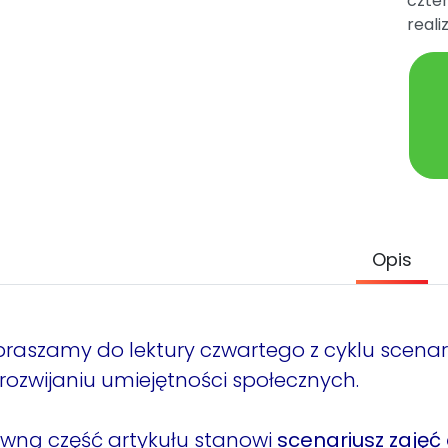
czter
reali
Opis
raszamy do lektury czwartego z cyklu scenariu
rozwijaniu umiejętności społecznych.
wną część artykułu
stanowi
scenariusz zajęć d