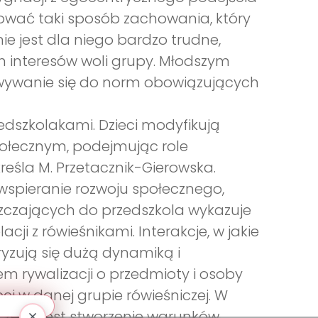
ować taki sposób zachowania, który
e jest dla niego bardzo trudne,
nteresów woli grupy. Młodszym
owywanie się do norm obowiązujących
edszkolakami. Dzieci modyfikują
społecznym, podejmując role
eśla M. Przetacznik-Gierowska.
wspieranie rozwoju społecznego,
zczających do przedszkola wykazuje
ji z rówieśnikami. Interakcje, w jakie
ryzują się dużą dynamiką i
em rywalizacji o przedmioty i osoby
ci w danej grupie rówieśniczej. W
zego jest stworzenie warunków