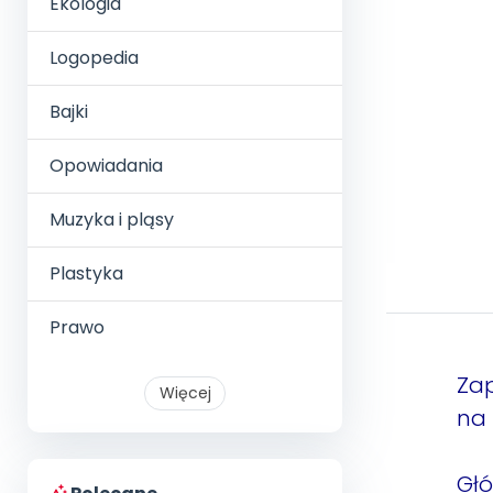
Ekologia
Logopedia
Bajki
Opowiadania
Muzyka i pląsy
Plastyka
Prawo
Zap
Więcej
na 
Głó