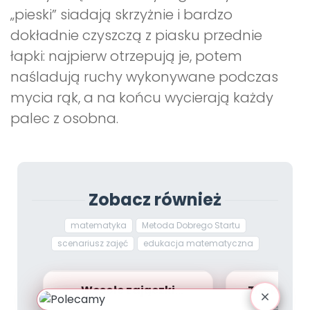
„pieski” siadają skrzyżnie i bardzo
dokładnie czyszczą z piasku przednie
łapki: najpierw otrzepują je, potem
naśladują ruchy wykonywane podczas
mycia rąk, a na końcu wycierają każdy
palec z osobna.
Zobacz również
matematyka
Metoda Dobrego Startu
scenariusz zajęć
edukacja matematyczna
Wesołe zajączki
Znaki dro
(scenariusz zajęć
dzieci sta