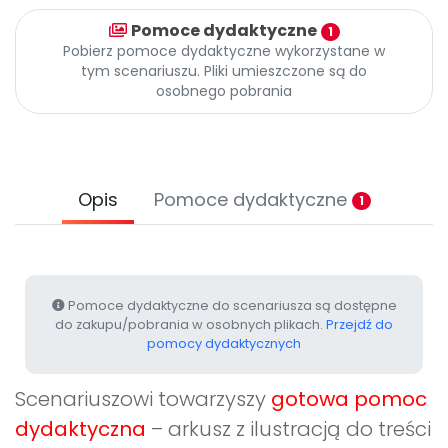
Archiwalne numery
Pomoce dydaktyczne
Promocje
1
Pobierz pomoce dydaktyczne wykorzystane w
Pomoc
tym scenariuszu. Pliki umieszczone są do
osobnego pobrania
Opis
Pomoce dydaktyczne
1
Pomoce dydaktyczne do scenariusza są dostępne
do zakupu/pobrania w osobnych plikach.
Przejdź do
pomocy dydaktycznych
Scenariuszowi towarzyszy
gotowa pomoc
dydaktyczna
– arkusz z ilustracją do treści