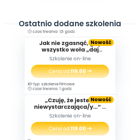
Ostatnio dodane szkolenia
typ: szkolenie filmowe
czas trwania: 1,5 godz.
Nowość
Jak nie zgasnąć, gdy
wszystko woła „daj
więcej” – o wypaleniu
Szkolenie on-line
zawodowym
nauczycielek i nauczycieli,
Cena od
119.00
którzy za długo byli silni
typ: szkolenie filmowe
czas trwania: 1 godz.
Nowość
„Czuję, że jestem
niewystarczająca/y…” –
jak budować poczucie
Szkolenie on-line
własnej wartości.
Cena od
119.00