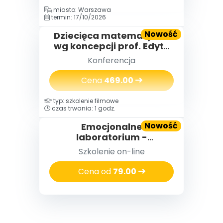
miasto: Warszawa
termin: 17/10/2026
Nowość
Dziecięca matematyka®
wg koncepcji prof. Edyty
Gruszczyk-Kolczyńskiej
Konferencja
Cena
469.00
typ: szkolenie filmowe
czas trwania: 1 godz.
Nowość
Emocjonalne
laboratorium -
eksperymenty i zabawy,
Szkolenie on-line
które pomagają dzieciom
radzić sobie z emocjami
Cena od
79.00