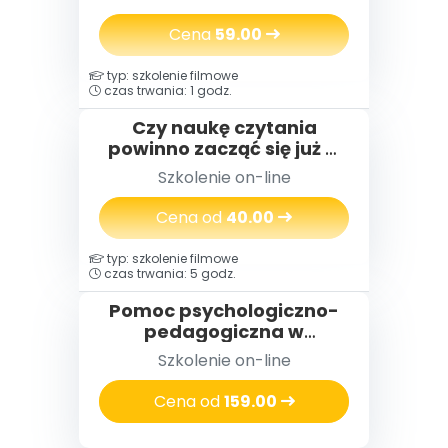
skuteczne nauczanie
przez działanie
Cena
59.00
typ: szkolenie filmowe
czas trwania: 1 godz.
Czy naukę czytania
powinno zacząć się już w
przedszkolu?
Szkolenie on-line
Cena od
40.00
typ: szkolenie filmowe
czas trwania: 5 godz.
Pomoc psychologiczno-
pedagogiczna w
przedszkolu
Szkolenie on-line
Cena od
159.00