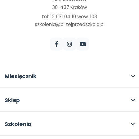
30-437 Kraków
tel: 12 631 04 10 wew. 103
szkolenia@blizejprzedszkola.pl
Miesięcznik
O miesięczniku
W numerze
Sklep
Scenariusze i artykuły
Pełna oferta
Pomoce dydaktyczne
Moje zakupy
Szkolenia
Archiwum
Dla autorów
O szkoleniach