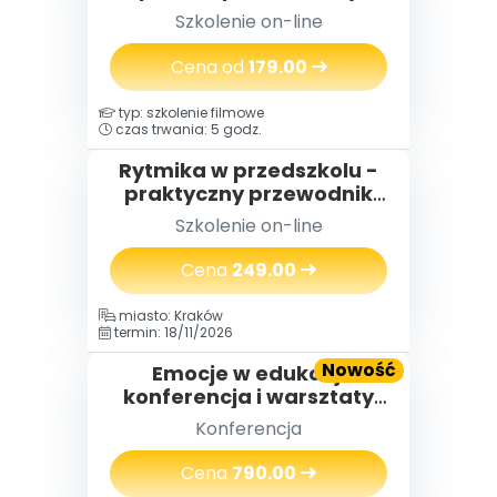
Szkolenie on-line
Cena od
179.00
typ: szkolenie filmowe
czas trwania: 5 godz.
Rytmika w przedszkolu -
praktyczny przewodnik
dla nauczycieli
Szkolenie on-line
Cena
249.00
miasto: Kraków
termin: 18/11/2026
Nowość
Emocje w edukacji
konferencja i warsztaty
(2 dni) 18-19.11.2026
Konferencja
Cena
790.00