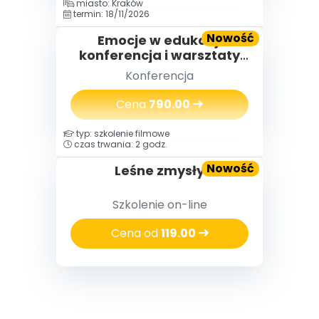
miasto: Kraków
termin: 18/11/2026
Nowość
Emocje w edukacji
konferencja i warsztaty
(2 dni) 18-19.11.2026
Konferencja
Cena
790.00
typ: szkolenie filmowe
czas trwania: 2 godz.
Nowość
Leśne zmysły
Szkolenie on-line
Cena od
119.00