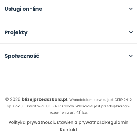
Dla autorów
Odbiory i kontakt
Online
Usługi on-line
Program Skarbonka
Otwarte
bliżej MAX
Rabat dla przedszkoli
Dla rad pedagogicznych
Moja Płytoteka
Projekty
Konferencje
Platforma Edukacyjna
Wszystkie projekty
18. FORUM
Kiosk online
Kumpelkowo
Społeczność
E-booki
Literkowo
Wpisy
Strona WWW dla przedszkola
Czuciaki
Konkursy
Witaminki
Facebook
© 2026
blizejprzedszkola.pl
.
Właścicielem serwisu jest CEBP 24.12
Dookoła Polski
Instagram
sp. z o.o., ul. Kwiatowa 3, 30-437 Kraków.
Właściciel jest przedsiębiorcą w
1
Sensosmyki
rozumieniu art. 43
k.c.
YouTube
Polityka prywatności
Ustawienia prywatności
Regulamin
Sprintem do maratonu
Kontakt
Bliżej Pieska