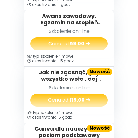
czas trwania: 1 godz.
Awans zawodowy.
Egzamin na stopień
nauczyciela
Szkolenie on-line
mianowanego w praktyce
Cena od
59.00
typ: szkolenie filmowe
czas trwania: 1,5 godz.
Nowość
Jak nie zgasnąć, gdy
wszystko woła „daj
więcej” – o wypaleniu
Szkolenie on-line
zawodowym
nauczycielek i nauczycieli,
Cena od
119.00
którzy za długo byli silni
typ: szkolenie filmowe
czas trwania: 5 godz.
Nowość
Canva dla nauczycieli -
poziom podstawowy