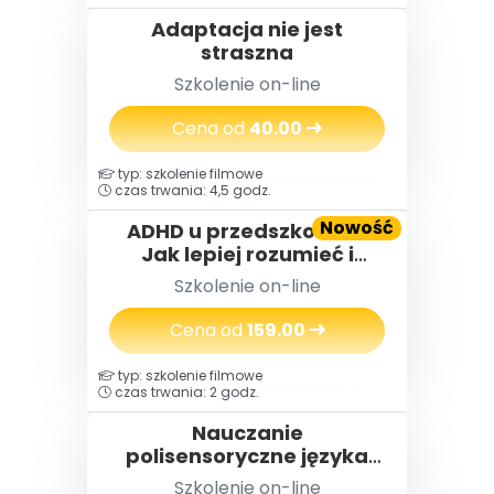
Adaptacja nie jest
straszna
Szkolenie on-line
Cena od
40.00
typ: szkolenie filmowe
czas trwania: 4,5 godz.
Nowość
ADHD u przedszkolaka.
Jak lepiej rozumieć i
wspierać dzieci z
Szkolenie on-line
trudnościami
Cena od
159.00
typ: szkolenie filmowe
czas trwania: 2 godz.
Nauczanie
polisensoryczne języka
angielskiego, czyli
Szkolenie on-line