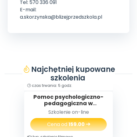
Tel: 570 336 091
E-mail:
a.skorzynska@blizejprzedszkola.pl
Najchętniej kupowane
szkolenia
typ: szkolenie filmowe
czas trwania: 5 godz.
Pomoc psychologiczno-
pedagogiczna w
przedszkolu
Szkolenie on-line
Cena od
159.00
typ: szkolenie filmowe