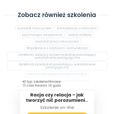
Zobacz również szkolenia
autorytet nauczyciela
komunikacja z rodzicami
psychologia zarządzania
rozwój osobisty
warsztat pracy nauczyciela
Współpraca z rodzicami i komunikacja
dyrektorzy edukacji wczesnoszkolnej posiadający
wykształcenie pedagogiczne
dyrektorzy przedszkoli posiadający wykształcenie
pedagogiczne
nauczyciele edukacji wczesnoszkolnej
nauczyciele wychowania przedszkolnego
typ: szkolenie filmowe
czas trwania: 1,5 godz.
Racja czy relacja – jak
tworzyć nić porozumienia
z rodzicami
Szkolenie on-line
przedszkolaków,