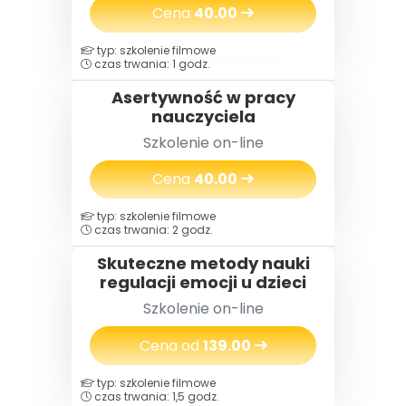
zwłaszcza w trudnych
Cena
40.00
sytuacjach?
typ: szkolenie filmowe
czas trwania: 1 godz.
Asertywność w pracy
nauczyciela
Szkolenie on-line
Cena
40.00
typ: szkolenie filmowe
czas trwania: 2 godz.
Skuteczne metody nauki
regulacji emocji u dzieci
Szkolenie on-line
Cena od
139.00
typ: szkolenie filmowe
czas trwania: 1,5 godz.