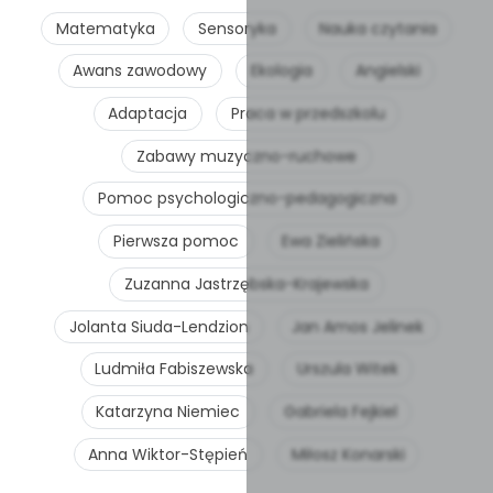
Matematyka
Sensoryka
Nauka czytania
Awans zawodowy
Ekologia
Angielski
Adaptacja
Praca w przedszkolu
Zabawy muzyczno-ruchowe
Pomoc psychologiczno-pedagogiczna
Pierwsza pomoc
Ewa Zielińska
Zuzanna Jastrzębska-Krajewska
Jolanta Siuda-Lendzion
Jan Amos Jelinek
Ludmiła Fabiszewska
Urszula Witek
Katarzyna Niemiec
Gabriela Fejkiel
Anna Wiktor-Stępień
Miłosz Konarski