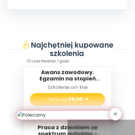
Najchętniej kupowane
szkolenia
typ: szkolenie filmowe
czas trwania: 1 godz.
Awans zawodowy.
Egzamin na stopień
nauczyciela
Szkolenie on-line
mianowanego w praktyce
Cena od
59.00
typ: szkolenie filmowe
czas trwania: 4,5 godz.
Praca z dzieckiem ze
spektrum autyzmu -