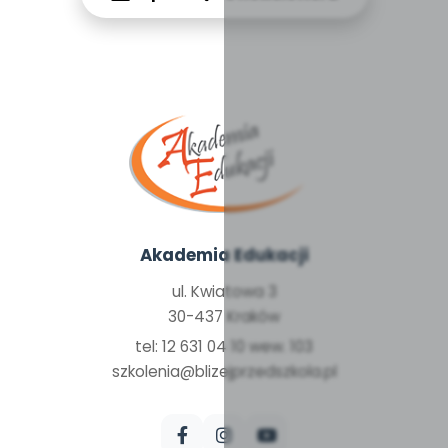
Akademia Edukacji
ul. Kwiatowa 3
30-437 Kraków
tel: 12 631 04 10 wew. 103
szkolenia@blizejprzedszkola.pl