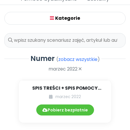
Promocje
Pomoc
Kategorie
Numer
(
zobacz wszystkie
)
marzec 2022
SPIS TREŚCI + SPIS POMOCY
DYDAKTYCZNYCH 03.246/2022
marzec 2022
Pobierz bezpłatnie