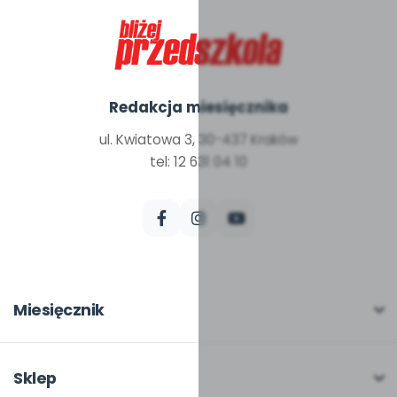
Redakcja miesięcznika
ul. Kwiatowa 3, 30-437 Kraków
tel: 12 631 04 10
Miesięcznik
O miesięczniku
W numerze
Sklep