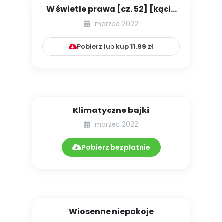
W świetle prawa [cz. 52] [kącik
eksperta]
marzec 2022
Pobierz lub kup
11.99
zł
Klimatyczne bajki
marzec 2022
Pobierz bezpłatnie
Wiosenne niepokoje