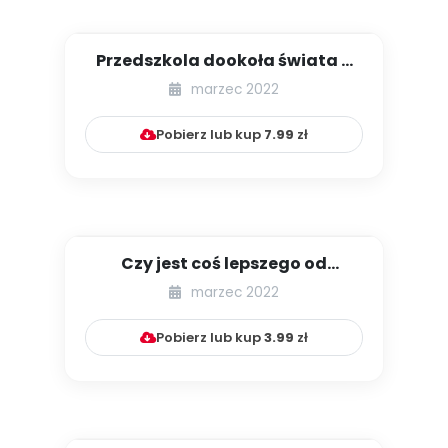
Przedszkola dookoła świata –
Dubaj
marzec 2022
Pobierz lub kup
7.99
zł
Czy jest coś lepszego od
nagród? Satysfakcja
marzec 2022
motywacją ...
Pobierz lub kup
3.99
zł