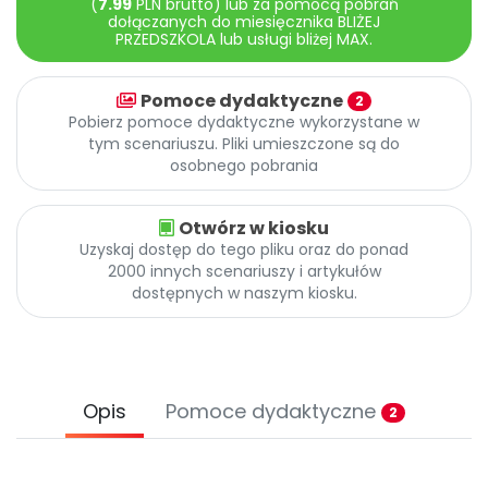
(
7.99
PLN brutto) lub za pomocą pobrań
Archiwalne numery
dołączanych do miesięcznika BLIŻEJ
Promocje
PRZEDSZKOLA lub usługi bliżej MAX.
Pomoc
Pomoce dydaktyczne
2
Pobierz pomoce dydaktyczne wykorzystane w
tym scenariuszu. Pliki umieszczone są do
osobnego pobrania
Otwórz w kiosku
Uzyskaj dostęp do tego pliku oraz do ponad
2000 innych scenariuszy i artykułów
dostępnych w naszym kiosku.
Opis
Pomoce dydaktyczne
2