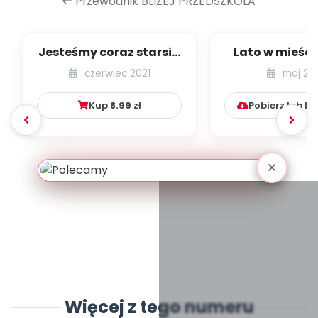
Przewodnik BLIŻEJ PRZEDSZKOLA
Jesteśmy coraz starsi -
Lato w mieście
zestaw
dzieci młods
czerwiec 2021
maj 20
numer 1
Kup
8.99
zł
Pobierz lub k
Więcej z tego numeru