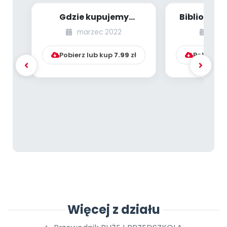
Gdzie kupujemy
Biblioteka
książki? [PBP - dzieci
książek [P
marzec 2022
marz
starsze - numer 3...
starsz
Pobierz lub kup
7.99
zł
Pobierz l
Więcej z działu