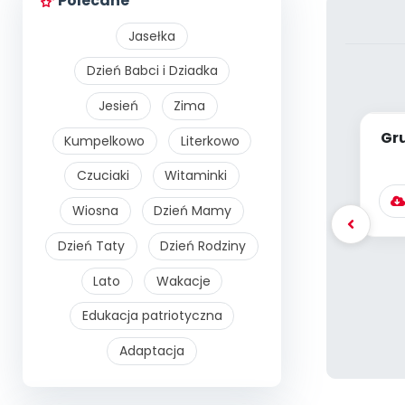
Polecane
Jasełka
Dzień Babci i Dziadka
Jesień
Zima
Gru
Kumpelkowo
Literkowo
[P
Czuciaki
Witaminki
Wiosna
Dzień Mamy
Dzień Taty
Dzień Rodziny
Lato
Wakacje
Edukacja patriotyczna
Adaptacja