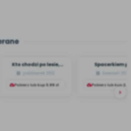
erane
Kto chodzi po lesie,
Spacerkiem p
grzybów kosz
Krakowie (insceni
październik 2012
kwiecień 2013
przyniesie (scenarius...
muzyczno-rucho
Pobierz lub kup
3.99
zł
Pobierz lub kup
2.9