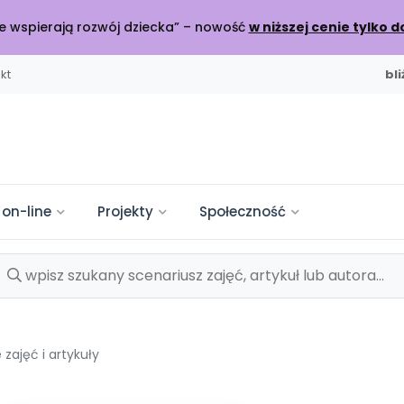
óre wspierają rozwój dziecka” – nowość
w niższej cenie tylko d
kt
bl
 on-line
Projekty
Społeczność
WYDANIU
OLEŃ
SZKOLA
DO POBRANIA
KATEGORIE
INNE
SOCIAL M
mpelkowo
od numeru 6.2026
ijamy relacje
NOWY NUMER
PRZEDSPRZEDAŻ
ine
a Płytoteka
sy
Scenariusze i artyku
Nasze publikacje
Konferencje
lenia online
+ utworów
cz do dyskusji
Materiały z miesięcznika
Książki i materiały eduk
Spotkania na dużą skalę
zajęć i artykuły
ciaki
Trwa do czerwca 2026
je i relacje
Miesięczniki
Pakiet szkoleń
arte
tforma Edukacyjna
kursy
Pomoce dydaktycz