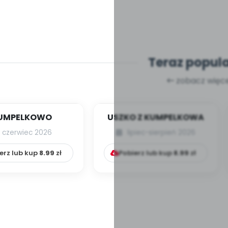
Teraz popul
zobacz więce
UMPELKOWO
USZKO Z KUMPELKOWA
czerwiec 2026
lipiec-sierpień 2026
erz lub kup
8.99
zł
Pobierz lub kup
8.99
zł