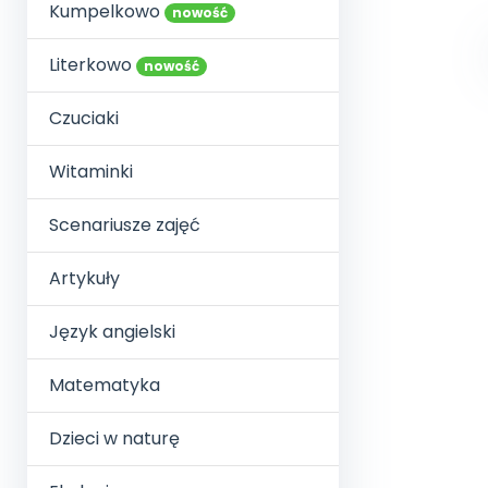
online lub stacjonarnie.
Kumpelkowo
Szko
Film
Wygr
nowość
Społeczność
Strona główna
Poznaj pakiet MAX
Wszystkie projekty
Skontaktuj się
Wit
O miesięczniku
O Akademii
+48 12 631 04 10
Zdro
Literkowo
nowość
Zam
Kio
kontakt@blizejprzedszkola.pl
Szko
E-wy
Doo
Czuciaki
Pozn
Witaminki
Akredyt
Wydanie l
∞
Pakiet 
Dodaj wpis
Sen
Akademia Edu
Pełen dostęp
Zob
Testuj przez 7 dni
Patr
Strefy, k
Scenariusze zajęć
przedłużenie a
NP.5470.4.20
Zam
Zob
Artykuły
Język angielski
Matematyka
Dzieci w naturę