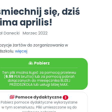
e
y
Gotowa w mniej niż 10 min • 14 dni bez opłat
Zobacz nas na Instagramie
Bliżej Pieska
miechnij się, dziś
Pomoc zwierzętom
TikTok
ima aprilis!
Nowości
Zobacz nas na TikToku
wej
Książka (dla) Przedszkolaka
Zapowiedzi
Promowanie czytelnictwa
ał Danecki
Marzec 2022
YouTube
zkoli
Polecamy
Filmy edukacyjne
ozycje żartów do zorganizowania w
osk Online.
5 czerwca 2024 r. uzyskała
Promocje
dszkolu.
więcej
19 r. Nr decyzji:
Archiwalne numery
Pobierz
Pomoc
Ten plik można kupić za pomocą przelewu
(
6.99
PLN brutto) lub za pomocą pobrań
dołączanych do miesięcznika BLIŻEJ
PRZEDSZKOLA lub usługi bliżej MAX.
Pomoce dydaktyczne
2
Pobierz pomoce dydaktyczne wykorzystane
w tym scenariuszu. Pliki umieszczone są do