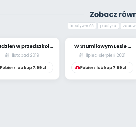
Zobacz równ
kreatywność
plastyka
zabaw
dzień w przedszkolu
W Stumilowym Lesie –
BP - bank pomysłów]
niespodzianka Królika
listopad 2019
lipiec-sierpień 2021
Pobierz lub kup
7.99
zł
Pobierz lub kup
7.99
zł