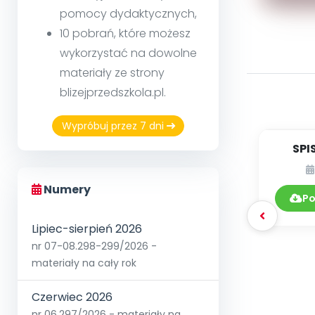
pomocy dydaktycznych,
10 pobrań, które możesz
wykorzystać na dowolne
materiały ze strony
blizejprzedszkola.pl.
Wypróbuj przez 7 dni
SPI
DY
Numery
0
Po
Lipiec-sierpień 2026
nr 07-08.298-299/2026 -
materiały na cały rok
Czerwiec 2026
nr 06.297/2026 - materiały na