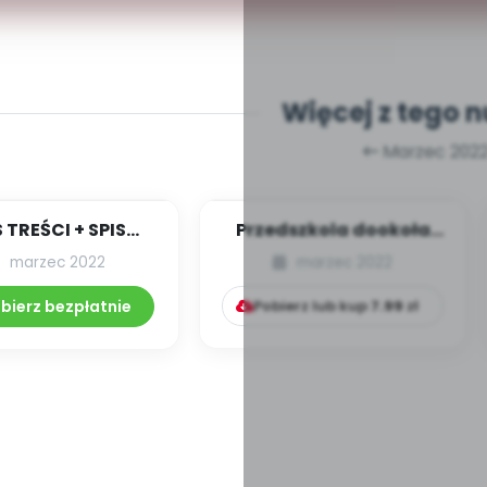
Więcej z tego 
Marzec 202
S TREŚCI + SPIS
Przedszkola dookoła
POMOCY
świata – Dubaj
marzec 2022
marzec 2022
DAKTYCZNYCH
3.246/2022
bierz bezpłatnie
Pobierz lub kup
7.99
zł