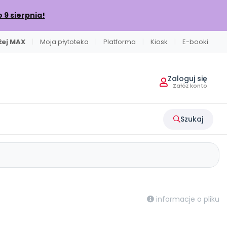
o 9 sierpnia!
iżej MAX
|
Moja płytoteka
|
Platforma
|
Kiosk
|
E-booki
Zaloguj się
Załóż konto
Szukaj
EDIA
POLECAMY
NA SKRÓTY
POLECAMY
Literkowo
od numeru 6.2026
Nauka liter i głosek
ły
Ebooki
Facebook
acyjne
Nasze interaktywne ebooki
Aktualności
informacje o pliku
Sprintem do maratonu
Ruch i motywacja
ne
Strona WWW dla przedszkola
Instagram