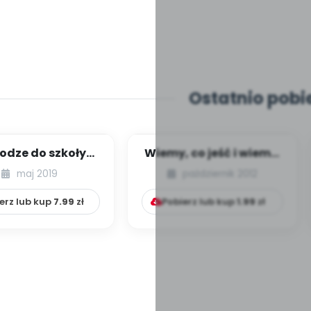
Ostatnio pobi
odze do szkoły
Wiemy, co jeść i wiemy,
 dzieci starsze -
jak jeść (scenariusz
maj 2019
październik 2012
numer 1]
zajęć)...
erz lub kup
7.99
zł
Pobierz lub kup
1.99
zł