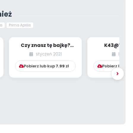
ież
a
Prima Aprilis
Czy znasz tę bajkę?
K43@T7WN
[PBP - dzieci starsze -
styczeń 2021
luty 20
numer 1]
Pobierz lub kup
7.99
zł
Pobierz lub ku