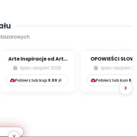
ału
oobszarowych
Arte Inspiracje od Art-
OPOWIEŚCI SŁOW
Teacherka [cz. 1]
RUCHOWE NA CAŁY
lipiec-sierpień 2026
lipiec-sierpień 2
Pobierz lub kup
8.99
zł
Pobierz lub kup
8.9