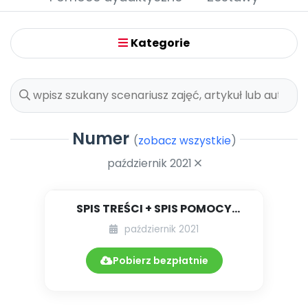
Promocje
Pomoc
Kategorie
Numer
(
zobacz wszystkie
)
październik 2021
SPIS TREŚCI + SPIS POMOCY
DYDAKTYCZNYCH 10.241/2021
październik 2021
Pobierz bezpłatnie