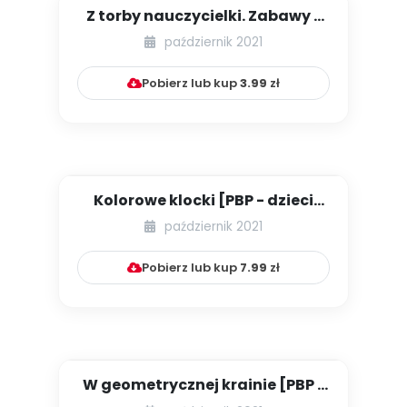
Z torby nauczycielki. Zabawy z
jeżam
październik 2021
Pobierz lub kup
3.99
zł
Kolorowe klocki [PBP - dzieci
młodsze - numer 1]
październik 2021
Pobierz lub kup
7.99
zł
W geometrycznej krainie [PBP -
dzieci młodsze - numer ...