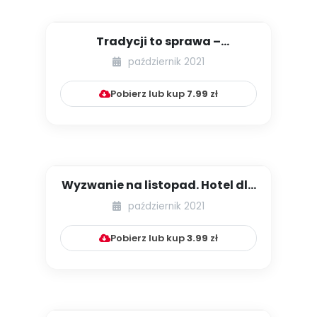
Tradycji to sprawa –
andrzejkowa zabawa!
październik 2021
Pobierz lub kup
7.99
zł
Wyzwanie na listopad. Hotel dla
owadów
październik 2021
Pobierz lub kup
3.99
zł