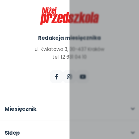
Redakcja miesięcznika
ul. Kwiatowa 3, 30-437 Kraków
tel: 12 631 04 10
Miesięcznik
O miesięczniku
W numerze
Sklep