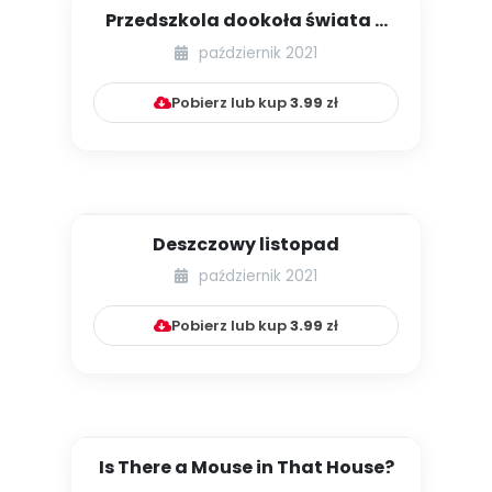
Przedszkola dookoła świata –
Belgia. Przedszkole poloni...
październik 2021
Pobierz lub kup
3.99
zł
Deszczowy listopad
październik 2021
Pobierz lub kup
3.99
zł
Is There a Mouse in That House?