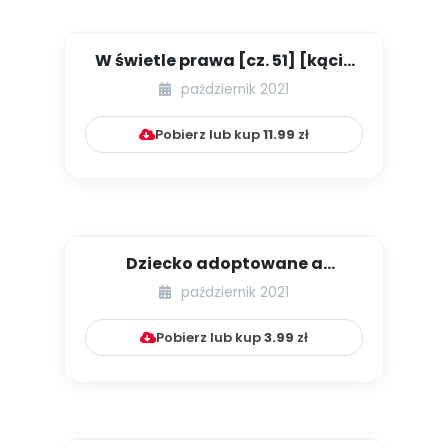
W świetle prawa [cz. 51] [kącik
eksperta]
październik 2021
Pobierz lub kup
11.99
zł
Dziecko adoptowane a
przedszkole – jak
październik 2021
współpracować z ...
Pobierz lub kup
3.99
zł