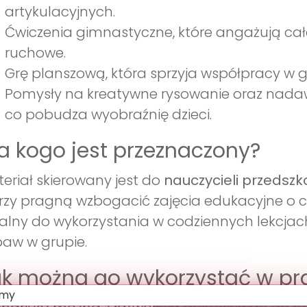
artykulacyjnych.
Ćwiczenia gimnastyczne, które angażują całe 
ruchowe.
Grę planszową, która sprzyja współpracy w gru
Pomysły na kreatywne rysowanie oraz nada
co pobudza wyobraźnię dzieci.
a kogo jest przeznaczony?
eriał skierowany jest do
nauczycieli przedszko
rzy pragną wzbogacić zajęcia edukacyjne o c
alny do wykorzystania w codziennych lekcja
aw w grupie.
k można go wykorzystać w pr