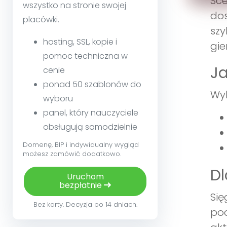
Sce
wszystko na stronie swojej
do
placówki.
szy
hosting, SSL, kopie i
gie
pomoc techniczna w
Ja
cenie
ponad 50 szablonów do
Wy
wyboru
panel, który nauczyciele
obsługują samodzielnie
Domenę, BIP i indywidualny wygląd
możesz zamówić dodatkowo.
Dl
Uruchom
bezpłatnie
Si
Bez karty. Decyzja po 14 dniach.
pod