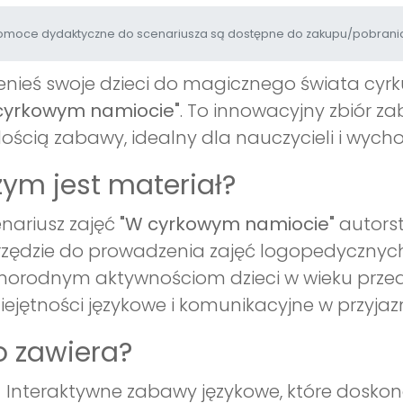
moce dydaktyczne do scenariusza są dostępne do zakupu/pobrania
enieś swoje dzieci do magicznego świata cyr
cyrkowym namiocie"
. To innowacyjny zbiór z
ością zabawy, idealny dla nauczycieli i wyc
ym jest materiał?
nariusz zajęć
"W cyrkowym namiocie"
autorst
zędzie do prowadzenia zajęć logopedycznych
norodnym aktywnościom dzieci w wieku prze
ejętności językowe i komunikacyjne w przyja
 zawiera?
Interaktywne zabawy językowe, które dosko