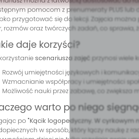
nariusz można z łatwością dostosować do róż
stępnym pomocom z prenumeraty PLUS lub d
bko przygotować się do lekcji. Zajęcia można
r, rozmów oraz twórczych zadań, co sprawia, że
kie daje korzyści?
korzystanie
scenariusza zajęć
przynosi wiele k
Rozwój umiejętności językowych i komunikacy
Wzmacnianie współpracy i umiejętności społ
Możliwość nauki przez zabawę, co zwiększa m
aczego warto po niego sięgną
ęgając po
"Kącik logopedyczny. W cyrkowym 
opiecznych w sposób, który łączy naukę z ra