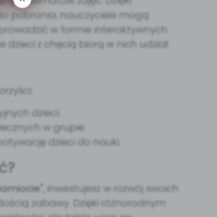
nych tematów zajęć. Dzięki
o pobrania, nauczyciele mogą
 prowadzić w formie interaktywnych
 dzieci z chęcią biorą w nich udział.
orzyści:
jnych dzieci.
ecznych w grupie.
otywację dzieci do nauki.
ć?
namiocie"
, inwestujesz w rozwój swoich
dością zabawy. Dzięki różnorodnym