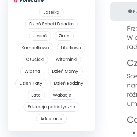
Polecane
Po
Jasełka
Dzień Babci i Dziadka
Prz
Jesień
Zima
W 
rad
Kumpelkowo
Literkowo
Czuciaki
Witaminki
Cz
Wiosna
Dzień Mamy
Sce
Dzień Taty
Dzień Rodziny
nar
róż
Lato
Wakacje
umi
Edukacja patriotyczna
Co
Adaptacja