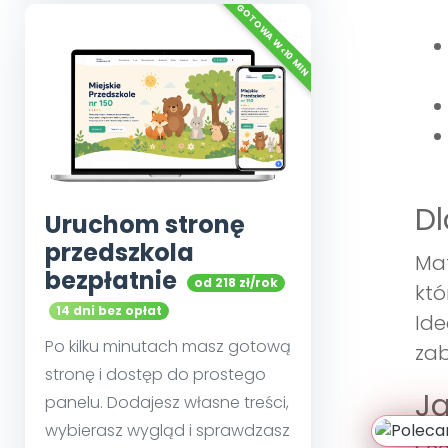
Dl
Uruchom stronę
przedszkola
Mat
bezpłatnie
od 218 zł/rok
któ
14 dni bez opłat
Ide
Po kilku minutach masz gotową
zab
stronę i dostęp do prostego
Ja
panelu. Dodajesz własne treści,
wybierasz wygląd i sprawdzasz