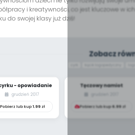
ywnościom dzieci nie tylko rozwijają swoje umi
ółpracy i kreatywności, co jest kluczowe w ic
ku do swojej klasy już dziś!
Zobacz równ
cyrk
kącik logopedyczny
log
cyrku - opowiadanie
Tęczowy namiot
grudzień 2017
grudzień 2017
Pobierz lub kup
1.99
zł
Pobierz lub kup
6.99
zł