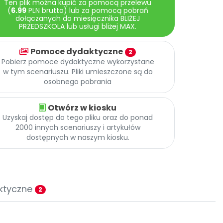
Ten plik można kupić za pomocą przelewu
(
6.99
PLN brutto) lub za pomocą pobrań
dołączanych do miesięcznika BLIŻEJ
PRZEDSZKOLA lub usługi bliżej MAX.
Pomoce dydaktyczne
2
Pobierz pomoce dydaktyczne wykorzystane
w tym scenariuszu. Pliki umieszczone są do
osobnego pobrania
Otwórz w kiosku
Uzyskaj dostęp do tego pliku oraz do ponad
2000 innych scenariuszy i artykułów
dostępnych w naszym kiosku.
ktyczne
2