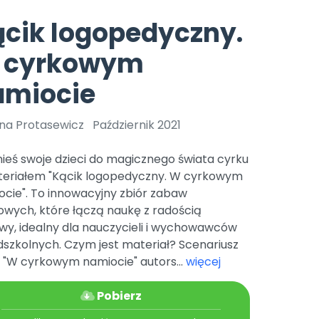
e
y
Gotowa w mniej niż 10 min • 14 dni bez opłat
Zobacz nas na Instagramie
Bliżej Pieska
cik logopedyczny.
Pomoc zwierzętom
TikTok
 cyrkowym
Nowości
Zobacz nas na TikToku
wej
Książka (dla) Przedszkolaka
Zapowiedzi
amiocie
Promowanie czytelnictwa
YouTube
zkoli
Polecamy
Filmy edukacyjne
ina Protasewicz
Październik 2021
osk Online.
5 czerwca 2024 r. uzyskała
Promocje
19 r. Nr decyzji:
ieś swoje dzieci do magicznego świata cyrku
Archiwalne numery
teriałem "Kącik logopedyczny. W cyrkowym
ocie". To innowacyjny zbiór zabaw
Pomoc
owych, które łączą naukę z radością
wy, idealny dla nauczycieli i wychowawców
szkolnych. Czym jest materiał? Scenariusz
 "W cyrkowym namiocie" autors...
więcej
Pobierz