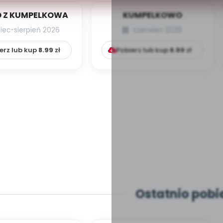
 Z KUMPELKOWA
KUMPELKOWO
piec-sierpień 2026
czerwiec 2026
erz lub kup
8.99
zł
Pobierz lub kup
8.99
zł
Ostatnio pobi