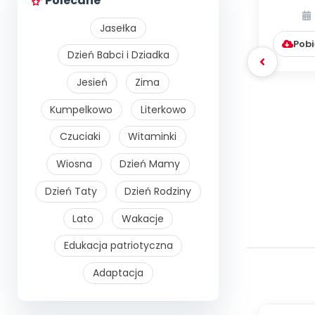
Polecane
boi
rzeczy
Jasełka
Pobi
Dzień Babci i Dziadka
Jesień
Zima
Kumpelkowo
Literkowo
Czuciaki
Witaminki
Wiosna
Dzień Mamy
Dzień Taty
Dzień Rodziny
Lato
Wakacje
Edukacja patriotyczna
Adaptacja