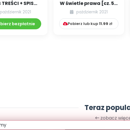
S TREŚCI + SPIS
W świetle prawa [cz. 51]
POMOCY
[kącik eksperta]
październik 2021
październik 2021
DAKTYCZNYCH
10.241/2021
bierz bezpłatnie
Pobierz lub kup
11.99
zł
Teraz popul
zobacz więce