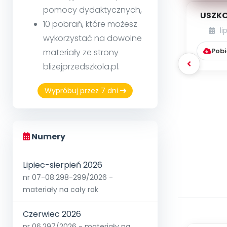
pomocy dydaktycznych,
USZKO
10 pobrań, które możesz
li
wykorzystać na dowolne
Pobi
materiały ze strony
blizejprzedszkola.pl.
Wypróbuj przez 7 dni
Numery
Lipiec-sierpień 2026
nr 07-08.298-299/2026 -
materiały na cały rok
Czerwiec 2026
nr 06.297/2026 - materiały na