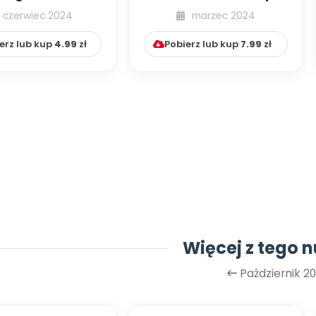
my się nowych
badań – objawy,
czerwiec 2024
marzec 2024
? Psychologia l...
przyczyny, diagno...
erz lub kup
4.99
zł
Pobierz lub kup
7.99
zł
Więcej z tego 
Październik 20