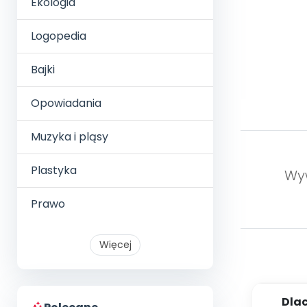
Ekologia
Logopedia
Bajki
Opowiadania
Muzyka i pląsy
Plastyka
Wyw
Prawo
Więcej
Dla