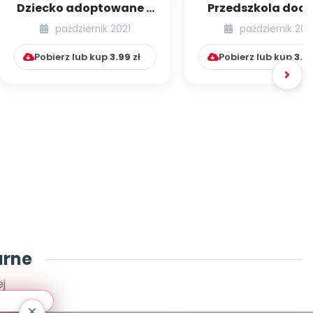
Dziecko adoptowane a
Przedszkola dook
przedszkole – jak
świata – Belgia
październik 2021
październik 202
współpracować z ...
Przedszkole poloni
Pobierz lub kup
3.99
zł
Pobierz lub kup
3.9
arne
j