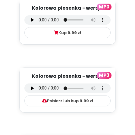
MP3
Kolorowa piosenka - wersja
wokalna (PD, mp3)
Kup
9.99
zł
MP3
Kolorowa piosenka - wersja
instrumentalna (PD, mp3)
Pobierz lub kup
9.99
zł