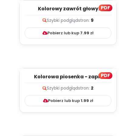
PDF
Kolorowy zawrót głowy
[przedszkolne inspiracje -
Szybki podgląd
stron:
9
dzieci...
Pobierz lub kup
7.99
zł
PDF
Kolorowa piosenka - zapis
melodii i tekst
Szybki podgląd
stron:
2
Pobierz lub kup
1.99
zł