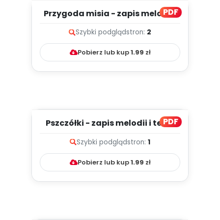
PDF
Przygoda misia - zapis melodii i
tekst
Szybki podgląd
stron:
2
Pobierz lub kup
1.99
zł
PDF
Pszczółki - zapis melodii i tekst
Szybki podgląd
stron:
1
Pobierz lub kup
1.99
zł