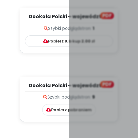
PDF
Dookoła Polski – województwa
wielkopolskie i śląskie, c...
Szybki podgląd
stron:
1
Pobierz lub kup
2.00
zł
PDF
Dookoła Polski – województwa
wielkopolskie i śląskie, c...
Szybki podgląd
stron:
9
Pobierz pobraniem