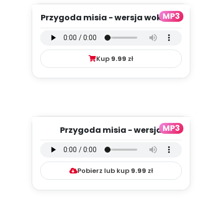
MP3
Przygoda misia - wersja wokalna
(PD, mp3)
Kup
9.99
zł
MP3
Przygoda misia - wersja
instrumentalna (PD, mp3)
Pobierz lub kup
9.99
zł