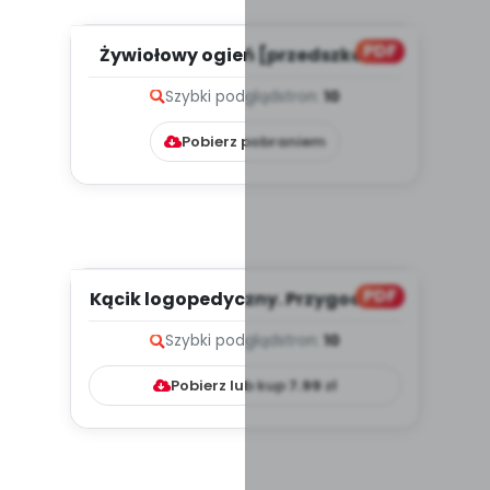
PDF
Żywiołowy ogień [przedszkolne
inspiracje - dzieci stars...
Szybki podgląd
stron:
10
Pobierz pobraniem
PDF
Kącik logopedyczny. Przygoda ze
sztuką, cz. 2 (PD)
Szybki podgląd
stron:
10
Pobierz lub kup
7.99
zł