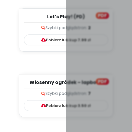
PDF
Let’s Play! (PD)
Szybki podgląd
stron:
2
Pobierz lub kup
7.99
zł
PDF
Wiosenny ogródek – lapbook
(PD)
Szybki podgląd
stron:
7
Pobierz lub kup
3.50
zł