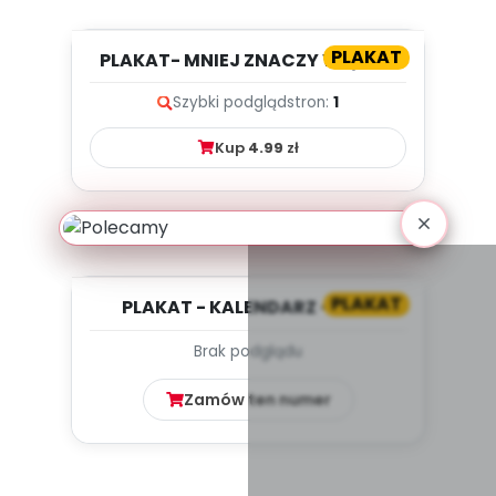
PLAKAT
PLAKAT- MNIEJ ZNACZY WIĘCEJ.
JAK CHRONIĆ DZIECKO PRZED ...
Szybki podgląd
stron:
1
Kup
4.99
zł
PLAKAT
PLAKAT - KALENDARZ - MAJ
Brak podglądu
Zamów ten numer