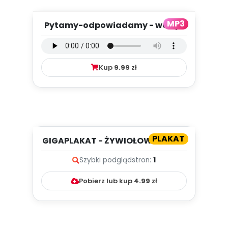
MP3
Pytamy-odpowiadamy - wersja
wokalna (PD, mp3)
Kup
9.99
zł
PLAKAT
GIGAPLAKAT - ŻYWIOŁOWY OGIEŃ
[PRZEDSZKOLNE INSPIRACJE -...
Szybki podgląd
stron:
1
Pobierz lub kup
4.99
zł