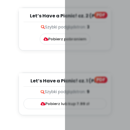
PDF
Let’s Have a Picnic! cz. 2 (PD)
Szybki podgląd
stron:
3
Pobierz pobraniem
PDF
Let’s Have a Picnic! cz. 1 (PD)
Szybki podgląd
stron:
9
Pobierz lub kup
7.99
zł