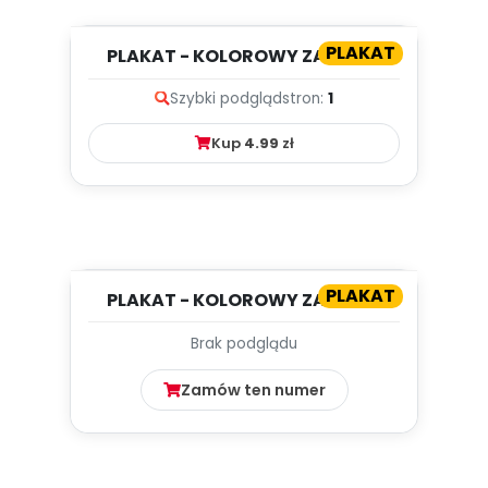
PLAKAT
PLAKAT - KOLOROWY ZAWRÓT
GŁOWY [PRZEDSZKOLNE
Szybki podgląd
stron:
1
INSPIRACJE...
Kup
4.99
zł
PLAKAT
PLAKAT - KOLOROWY ZAWRÓT
GŁOWY [PRZEDSZKOLNE
Brak podglądu
INSPIRACJE...
Zamów ten numer