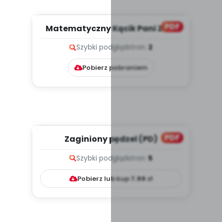
PDF
Matematyczny Kącik Pani Zuzi.
Muzyczno-matematyczne pyt...
Szybki podgląd
stron:
2
Pobierz pobraniem
PDF
Zaginiony pędzel (PD)
Szybki podgląd
stron:
5
Pobierz lub kup
7.99
zł