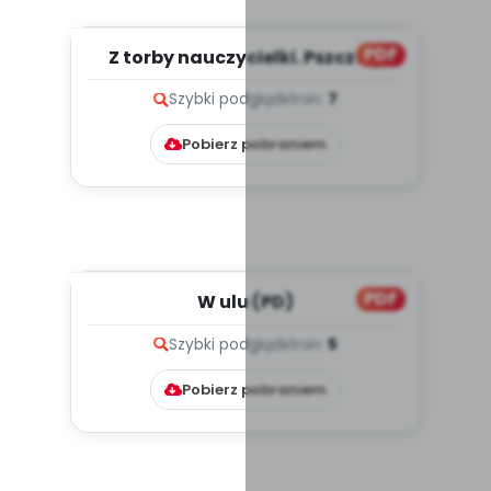
PDF
Z torby nauczycielki. Pszczoły
(PD)
Szybki podgląd
stron:
7
Pobierz pobraniem
PDF
W ulu (PD)
Szybki podgląd
stron:
5
Pobierz pobraniem