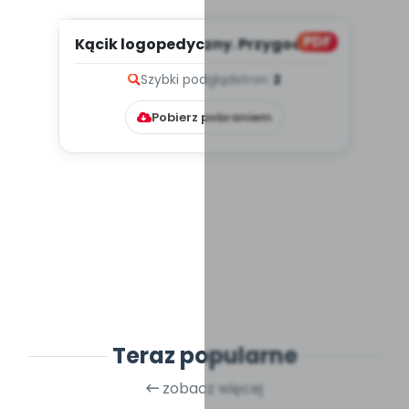
PDF
Kącik logopedyczny. Przygoda ze
sztuką, cz. 1 (PD)
Szybki podgląd
stron:
2
Pobierz pobraniem
Teraz popularne
zobacz więcej