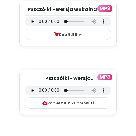
MP3
Pszczółki - wersja wokalna (PD,
mp3)
Kup
9.99
zł
MP3
Pszczółki - wersja
instrumentalna (PD, mp3)
Pobierz lub kup
9.99
zł