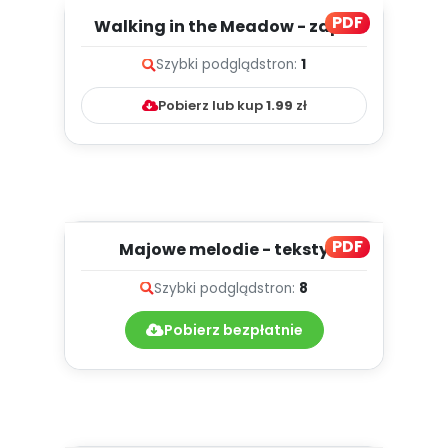
PDF
Walking in the Meadow - zapis
melodii i tekst
Szybki podgląd
stron:
1
Pobierz lub kup
1.99
zł
PDF
Majowe melodie - teksty
piosenek
Szybki podgląd
stron:
8
Pobierz bezpłatnie