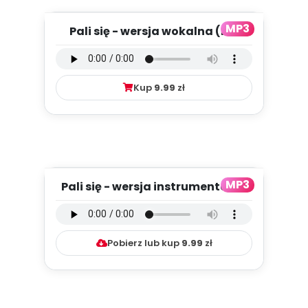
MP3
Pali się - wersja wokalna (PD,
mp3)
Kup
9.99
zł
MP3
Pali się - wersja instrumentalna
(PD, mp3)
Pobierz lub kup
9.99
zł