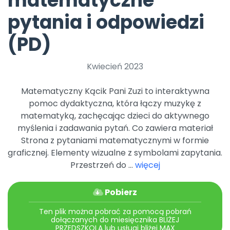
matematyczne
Archiwalne numery
pytania i odpowiedzi
Promocje
Pomoc
(PD)
Kwiecień 2023
Matematyczny Kącik Pani Zuzi to interaktywna
pomoc dydaktyczna, która łączy muzykę z
matematyką, zachęcając dzieci do aktywnego
myślenia i zadawania pytań. Co zawiera materiał
Strona z pytaniami matematycznymi w formie
graficznej. Elementy wizualne z symbolami zapytania.
Przestrzeń do ...
więcej
Pobierz
Ten plik można pobrać za pomocą pobrań
dołączanych do miesięcznika BLIŻEJ
PRZEDSZKOLA lub usługi bliżej MAX