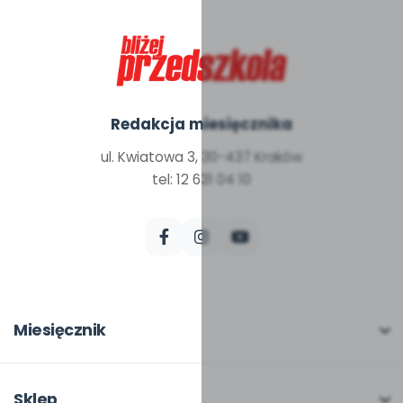
Redakcja miesięcznika
ul. Kwiatowa 3, 30-437 Kraków
tel: 12 631 04 10
Miesięcznik
O miesięczniku
W numerze
Sklep