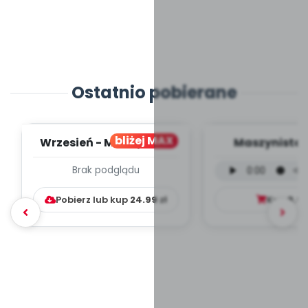
Ostatnio pobierane
bliżej MAX
Wrzesień - MIESIĘCZNY
Maszynista 
PLAN PRACY
wersja wokal
Brak podglądu
WYCHOWAWCZO –
mp3)
DYDAKTYC...
Pobierz lub kup
24.99
zł
Kup
9.9