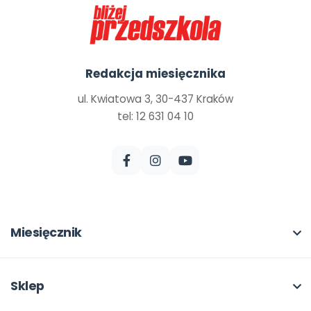
Redakcja miesięcznika
ul. Kwiatowa 3, 30-437 Kraków
tel: 12 631 04 10
Miesięcznik
O miesięczniku
W numerze
Sklep