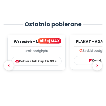
Ostatnio pobierane
bliżej MAX
Wrzesień - MIESIĘCZNY
PLAKAT - ADAP
PLAN PRACY
PORADNIK DLA 
Szybki podglą
Brak podglądu
WYCHOWAWCZO –
DYDAKTYC...
Kup
4.9
Pobierz lub kup
24.99
zł