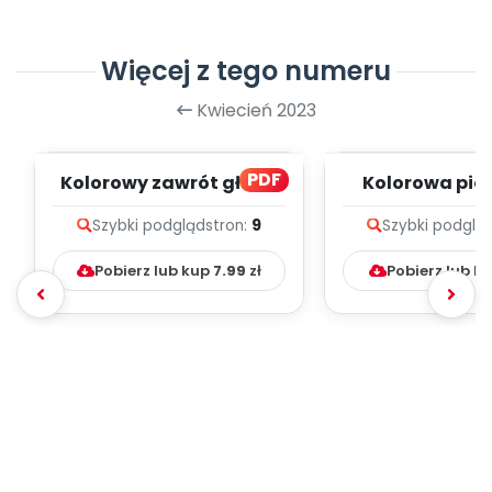
Więcej z tego numeru
Kwiecień 2023
PDF
Kolorowy zawrót głowy
Kolorowa pio
[przedszkolne inspiracje
zapis melodii 
Szybki podgląd
stron:
9
Szybki podglą
- dzieci...
Pobierz lub kup
7.99
zł
Pobierz lub k