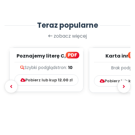
Teraz popularne
zobacz więcej
PDF
bl
Poznajemy literę C, cz. 1
Karta inno
(PD)
pedagogicz
Szybki podgląd
stron:
10
Brak podgl
Kumpelk
Pobierz lub kup
12.00
zł
Pobierz lub ku