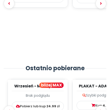
Ostatnio pobierane
bliżej MAX
Wrzesień - MIESIĘCZNY
PLAKAT - ADAP
PLAN PRACY
PORADNIK DLA 
Szybki podglą
Brak podglądu
WYCHOWAWCZO –
DYDAKTYC...
Kup
4.9
Pobierz lub kup
24.99
zł