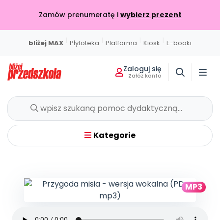
Zamów prenumeratę i
wybierz prezent
|
|
|
|
bliżej MAX
Płytoteka
Platforma
Kiosk
E-booki
Zaloguj się
Załóż konto
Miesięcznik
Sklep
Akademia Edukacji
Usługi on-line
Projekty i Akcje
Społeczność
Wszystkie projekty
Poznaj pakiet MAX
Strona główna
O miesięczniku
Skontaktuj się
O Akademii
BLIŻEJ MAX
BLIŻEJ PRZEDSZKOLA
W BIEŻĄCYM WYDANIU
POLECAMY
KATALOG SZKOLEŃ
Kumpelkowo
Kategorie
Rozwijamy relacje
Moja Płytoteka
Dodaj wpis
Wydanie lipiec-sierpień 2026
Strefy, które wspierają rozwój dziecka
Online
7000+ utworów
Podziel się wiedzą
Bieżący numer
Przedsprzedaż w sklepie
Szkolenia online
Czuciaki
Emocje i relacje
Platforma Edukacyjna
Wpisy
Zamów prenumeratę
Otwarte
KATEGORIE
Filmy i animacje
Dołącz do dyskusji
Prenumerata miesięcznika
Szkolenia stacjonarne
MP3
Witaminki
Nasze publikacje
Zdrowe nawyki
Kiosk Online
Konkursy
Zamknięte
Książki i materiały edukacyjne
DO POBRANIA
E-wydania miesięcznika
Wygrywaj nagrody
Szkolenia w Twojej placówce