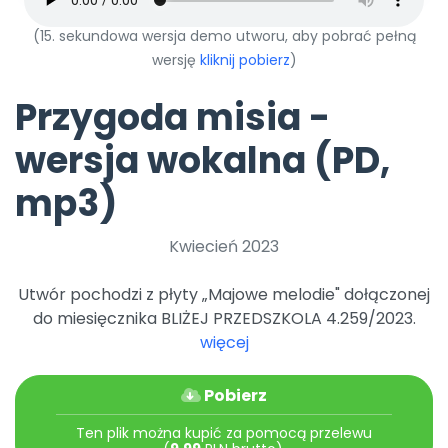
Dookoła Polski
INNE
SOCIAL MEDIA
Scenariusze i artykuły
Miesięczniki
Poznajemy regiony
Konferencje
(15. sekundowa wersja demo utworu, aby pobrać pełną
Materiały z miesięcznika
Aktualne oraz archiwalne numery
Ebooki
Facebook
Spotkania na dużą skalę
wersję
kliknij pobierz
)
Sensosmyki
Nasze interaktywne ebooki
Aktualności
Pomoce dydaktyczne
Ebooki
Patronat BLIŻEJ PRZEDSZKOLA
Pakiet szkoleń
Multimedia i pliki
Materiały w formie cyfrowej
Przygoda misia -
Strona WWW dla przedszkola
Instagram
Kompleksowe programy szkoleniowe
Literkowo
Gotowa w mniej niż 10 min • 14 dni bez opłat
Zobacz nas na Instagramie
Plany tygodniowe
Wszystko dla przedszkoli
Nauka liter i głosek
wersja wokalna (PD,
Praca wychowawcza
Zamówienia hurtowe
POLECAMY
TikTok
∞
Pakiet bliżej MAX
Sprintem do maratonu
mp3)
Zobacz nas na TikToku
Bliżejprzedszkolne zestawy
Akademia Muzyki i Ruchu
Ruch i motywacja
NA SKRÓTY
Zestawy do pobrania
Szkolenia muzyczne
YouTube
Kwiecień 2023
Bliżej Pieska
Letnia wyprzedaż
Filmy edukacyjne
Pomoc zwierzętom
Promocje w sklepie
POLECAMY
Utwór pochodzi z płyty „Majowe melodie" dołączonej
Książka (dla) Przedszkolaka
Wybierz prezent
Nowości
do miesięcznika BLIŻEJ PRZEDSZKOLA 4.259/2023.
Promowanie czytelnictwa
Przy zamówieniu prenumeraty
więcej
Zapowiedzi
Zaplanuj rok przedszkolny
Materiały na nowy rok
Pobierz
Polecamy
Ten plik można kupić za pomocą przelewu
Archiwalne numery