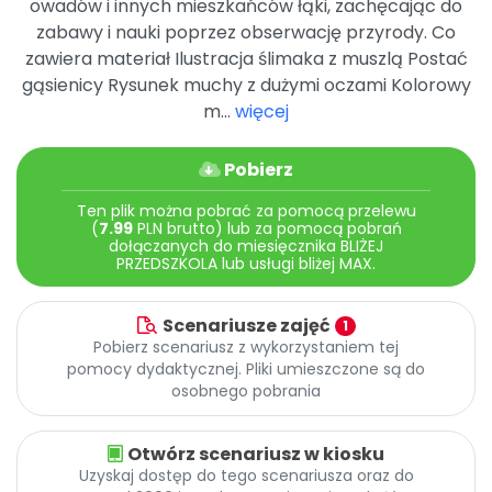
owadów i innych mieszkańców łąki, zachęcając do
Archiwalne numery
zabawy i nauki poprzez obserwację przyrody. Co
Promocje
zawiera materiał Ilustracja ślimaka z muszlą Postać
Pomoc
gąsienicy Rysunek muchy z dużymi oczami Kolorowy
m...
więcej
Pobierz
Ten plik można pobrać za pomocą przelewu
(
7.99
PLN brutto) lub za pomocą pobrań
dołączanych do miesięcznika BLIŻEJ
PRZEDSZKOLA lub usługi bliżej MAX.
Scenariusze zajęć
1
Pobierz scenariusz z wykorzystaniem tej
pomocy dydaktycznej. Pliki umieszczone są do
osobnego pobrania
Otwórz scenariusz w kiosku
Uzyskaj dostęp do tego scenariusza oraz do