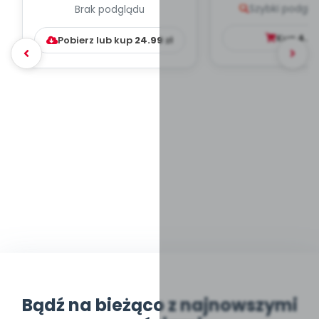
Szybki podglą
Brak podglądu
WYCHOWAWCZO –
DYDAKTYC...
Kup
4.9
Pobierz lub kup
24.99
zł
Bądź na bieżąco z najnowszymi