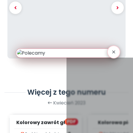
Więcej z tego numeru
Kwiecień 2023
PDF
Kolorowy zawrót głowy
Kolorowa pio
[przedszkolne inspiracje
zapis melodii 