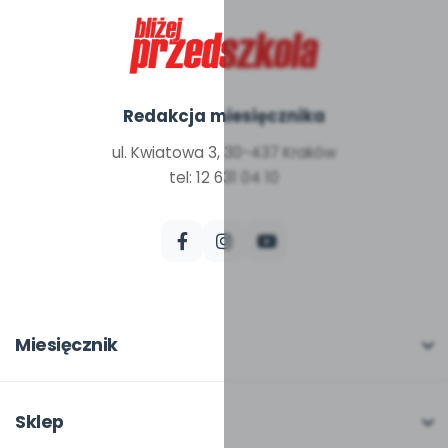
Redakcja miesięcznika
ul. Kwiatowa 3, 30-437 Kraków
tel: 12 631 04 10
Miesięcznik
O miesięczniku
W numerze
Sklep