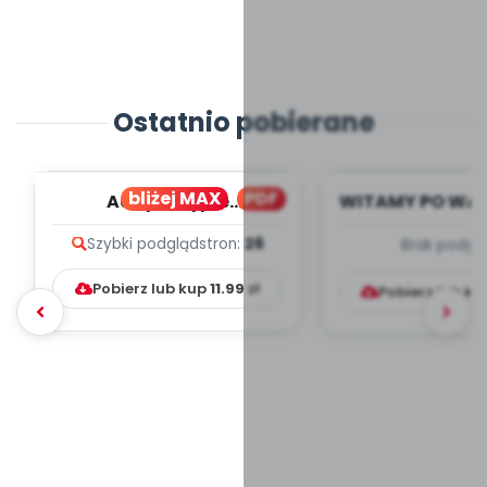
Ostatnio pobierane
bliżej MAX
PDF
Adaptacyjne
WITAMY PO WA
VADEMECUM - plakaty i
- wrzesi
Szybki podgląd
stron:
26
Brak podgl
artykuły
TYGODNIOWY
PRACY W.
Pobierz lub kup
11.99
zł
Pobierz lub k