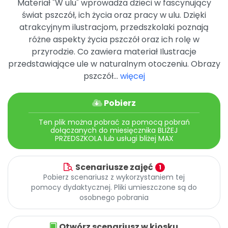
Materiał "W ulu" wprowadza dzieci w fascynujący
Archiwalne numery
świat pszczół, ich życia oraz pracy w ulu. Dzięki
Promocje
atrakcyjnym ilustracjom, przedszkolaki poznają
Pomoc
różne aspekty życia pszczół oraz ich rolę w
przyrodzie. Co zawiera materiał Ilustracje
przedstawiające ule w naturalnym otoczeniu. Obrazy
pszczół...
więcej
Pobierz
Ten plik można pobrać za pomocą pobrań
dołączanych do miesięcznika BLIŻEJ
PRZEDSZKOLA lub usługi bliżej MAX
Scenariusze zajęć
1
Pobierz scenariusz z wykorzystaniem tej
pomocy dydaktycznej. Pliki umieszczone są do
osobnego pobrania
Otwórz scenariusz w kiosku