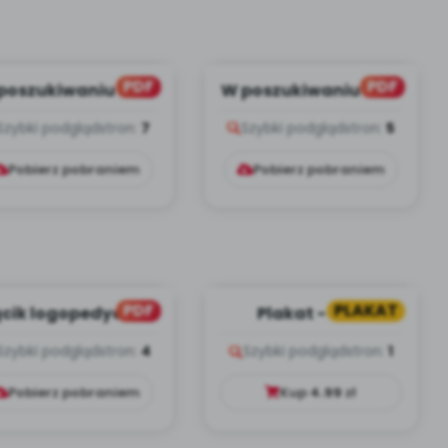
PDF
PDF
poszukiwaniu Pani
W poszukiwaniu Pani
Wiosny, cz. 2 (PD)
Wiosny, cz. 1 (PD)
Szybki podgląd
stron:
7
Szybki podgląd
stron:
5
Pobierz pobraniem
Pobierz pobraniem
PDF
PLAKAT
cik logopedyczny
Plakat - GRA
(PD)
PSZCZÓŁKI
Szybki podgląd
stron:
4
Szybki podgląd
stron:
1
Pobierz pobraniem
Kup
4.99
zł