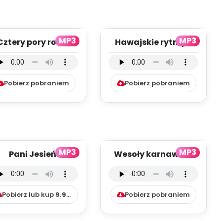
MP3
MP3
Cztery pory roku.
Hawajskie rytmy -
Wiosna - utwór
utwór
strumentalny (PD,
instrumentalny (PD,
mp...
mp3)
Pobierz pobraniem
Pobierz pobraniem
MP3
MP3
Pani Jesień
Wesoły karnawał -
Czarodziejka -
utwór
wersja
instrumentalny (PD,
strumentalna (PD,
mp3)
Pobierz lub kup
9.99
zł
Pobierz pobraniem
m...