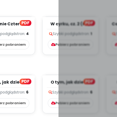
PDF
PDF
nie Czterech
W cyrku, cz. 2 (PD)
Co
, cz. 1 (PD)
 podgląd
stron:
4
Szybki podgląd
stron:
1
erz pobraniem
Pobierz pobraniem
PDF
PDF
 jak dzieci z
O tym, jak dzieci z
mi, cz. 2 (PD)
rodzicami, cz. 1 (PD)
ka
 podgląd
stron:
6
Szybki podgląd
stron:
6
erz pobraniem
Pobierz pobraniem