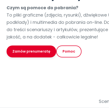
online lub stacjonarnie.
Szko
Film
Wygr
Społeczność
Strona główna
Poznaj pakiet MAX
Wszystkie projekty
Skontaktuj się
Wit
Czym są pomoce do pobrania?
O miesięczniku
O Akademii
+48 12 631 04 10
Zdro
To pliki graficzne (zdjęcia, rysunki), dźwiękowe 
Zam
Kio
kontakt@blizejprzedszkola.pl
Szko
E-wy
podkłady) i multimedia do pobrania on-line. 
Doo
do treści scenariuszy i artykułów, prezentując
Pozn
jakość, a na dodatek - całkowicie legalne!
Akredyt
Wydanie l
∞
Pakiet 
Dodaj wpis
Sen
Akademia Edu
Pełen dostęp
Zob
Testuj przez 7 dni
Patr
Strefy, k
przedłużenie a
Zamów prenumeratę
Pomoc
NP.5470.4.20
Zam
Zob
Scen