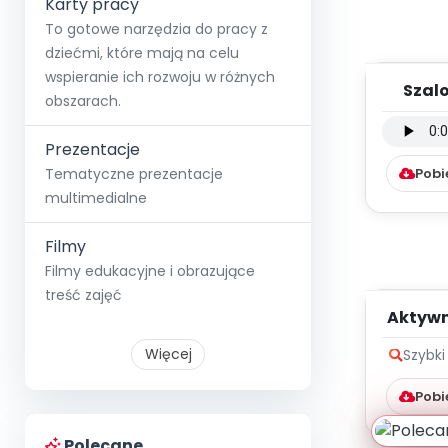
Karty pracy
To gotowe narzędzia do pracy z
dziećmi, które mają na celu
wspieranie ich rozwoju w różnych
Szalo
obszarach.
instru
Prezentacje
Pobi
Tematyczne prezentacje
multimedialne
Filmy
Filmy edukacyjne i obrazujące
treść zajęć
Aktywn
czas
Więcej
Szybki
Pobi
Polecane