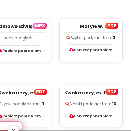
MP3
PDF
Zimowe dźwięki -
Motyle w
dgłosy (PD, mp3)
przedszkolu (PD)
Szybki podgląd
stron:
3
Brak podglądu
Pobierz pobraniem
Pobierz pobraniem
PDF
PDF
Kwoka uczy, cz. 2
Kwoka uczy, cz. 1 (PD)
(PD)
Szybki podgląd
stron:
3
Szybki podgląd
stron:
10
Pobierz pobraniem
Pobierz pobraniem