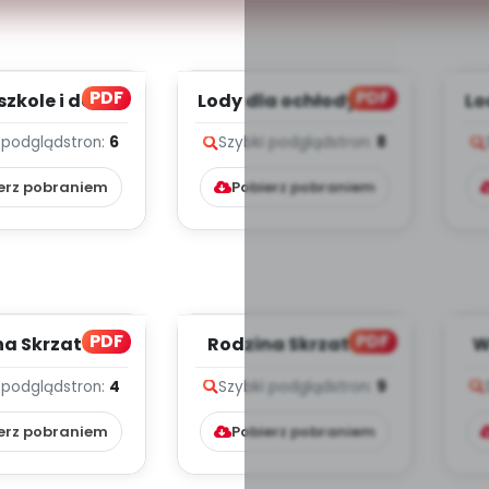
PDF
PDF
szkole i dom
Lody dla ochłody, cz.
Lo
(PD)
2 (PD)
 podgląd
stron:
6
Szybki podgląd
stron:
8
erz pobraniem
Pobierz pobraniem
PDF
PDF
na Skrzatów,
Rodzina Skrzatów,
W
z. 2 (PD)
cz. 1 (PD)
 podgląd
stron:
4
Szybki podgląd
stron:
9
erz pobraniem
Pobierz pobraniem