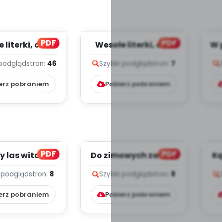
PDF
PDF
literki, cz. 2
Wesołe literki, cz. 1
W 
(PD)
(PD)
 podgląd
stron:
46
Szybki podgląd
stron:
7
erz pobraniem
Pobierz pobraniem
PDF
PDF
y las wita nas
Do zimowych zabaw
Ką
(PD)
zapraszamy (PD)
 podgląd
stron:
8
Szybki podgląd
stron:
8
erz pobraniem
Pobierz pobraniem