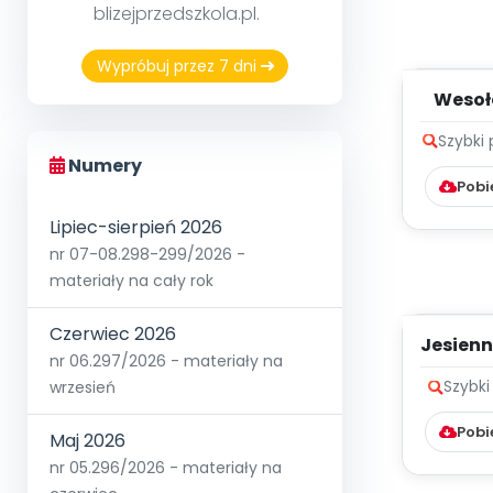
blizejprzedszkola.pl.
Wypróbuj przez 7 dni
Wesołe 
Szybki
Numery
Pobi
Lipiec-sierpień 2026
nr 07-08.298-299/2026 -
materiały na cały rok
Czerwiec 2026
Jesienn
nr 06.297/2026 - materiały na
wrzesień
Szybki
Pobi
Maj 2026
nr 05.296/2026 - materiały na