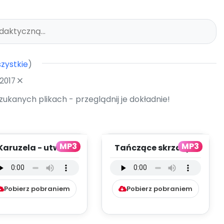
zystkie
)
 2017
kanych plikach - przeglądnij je dokładnie!
MP3
MP3
Karuzela - utwór
Tańczące skrzaty -
strumentalny (PD,
utwór
mp3)
instrumentalny (PD,
mp3)
Pobierz pobraniem
Pobierz pobraniem