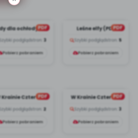
PDF
PDF
dy dla ochłody, cz.
Leśne elfy (PD)
1 (PD)
Szybki podgląd
stron:
3
Szybki podgląd
stron:
5
Pobierz pobraniem
Pobierz pobraniem
PDF
PDF
 Krainie Czterech
W Krainie Czterech
Barw, cz. 3 (PD)
Barw, cz. 2 (PD)
Szybki podgląd
stron:
2
Szybki podgląd
stron:
3
Pobierz pobraniem
Pobierz pobraniem