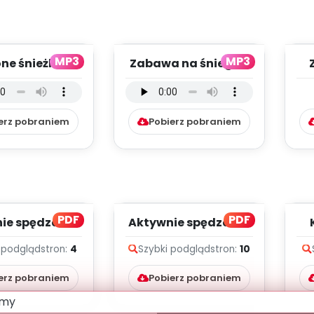
MP3
MP3
ne śnieżki -
Zabawa na śniegu -
utwór
utwór
o
mentalny (PD,
instrumentalny (PD,
mp3)
mp3)
erz pobraniem
Pobierz pobraniem
PDF
PDF
ie spędzamy
Aktywnie spędzamy
, cz. 2 (PD)
czas, cz. 1 (PD)
 podgląd
stron:
4
Szybki podgląd
stron:
10
erz pobraniem
Pobierz pobraniem