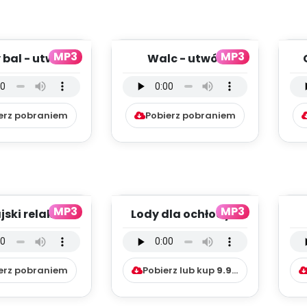
MP3
MP3
 bal - utwór
Walc - utwór
mentalny (PD,
instrumentalny (PD,
mp3)
mp3)
in
erz pobraniem
Pobierz pobraniem
MP3
MP3
ski relaks -
Lody dla ochłody -
utwór
wersja
mentalny (PD,
instrumentalna (PD,
mp3)
mp3)
in
erz pobraniem
Pobierz lub kup
9.99
zł