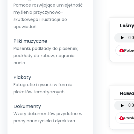
Pomoce rozwijające umiejętność
myślenia przyczynowo-
skutkowego i ilustracje do
Leśny
opowiadań.
instru
Pliki muzyczne
Piosenki, podkłady do piosenek,
Pobi
podkłady do zabaw, nagrania
audio
Plakaty
Fotografie i rysunki w formie
plakatów tematycznych
Hawaj
Dokumenty
instru
Wzory dokumentów przydatne w
Pobi
pracy nauczyciela i dyrektora