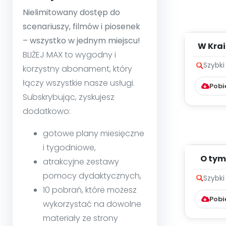
Nielimitowany dostęp do
scenariuszy, filmów i piosenek
– wszystko w jednym miejscu!
W Krai
BLIŻEJ MAX to wygodny i
Barw
Szybki
korzystny abonament, który
łączy wszystkie nasze usługi.
Pobi
Subskrybując, zyskujesz
dodatkowo:
gotowe plany miesięczne
i tygodniowe,
O tym,
atrakcyjne zestawy
rodzica
pomocy dydaktycznych,
Szybki
10 pobrań, które możesz
Pobi
wykorzystać na dowolne
materiały ze strony