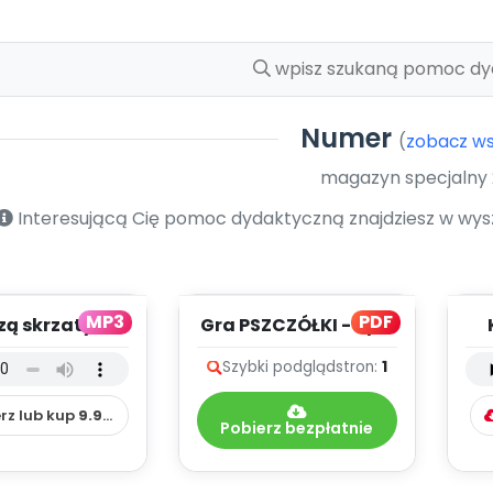
Numer
(
zobacz ws
magazyn specjalny
Interesującą Cię pomoc dydaktyczną znajdziesz w wyszu
MP3
PDF
ą skrzaty -
Gra PSZCZÓŁKI - opis
utwór
in
Szybki podgląd
stron:
1
mentalny (PD,
mp3)
rz lub kup
9.99
zł
Pobierz bezpłatnie