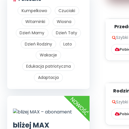
Kumpelkowo
Czuciaki
Witaminki
Wiosna
Przed
Dzień Mamy
Dzień Taty
Szybki
Dzień Rodziny
Lato
Pobi
Wakacje
Edukacja patriotyczna
Adaptacja
Rodzi
c
Szybki
Pobi
bliżej MAX