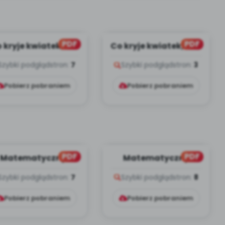
PDF
PDF
 kryje kwiatek, cz.
Co kryje kwiatek, cz. 1
2 (PD)
(PD)
Szybki podgląd
stron:
7
Szybki podgląd
stron:
3
Pobierz pobraniem
Pobierz pobraniem
PDF
PDF
Matematyczny
Matematyczny
rnawał, cz. 2 (PD)
karnawał, cz. 1 (PD)
Szybki podgląd
stron:
7
Szybki podgląd
stron:
8
Pobierz pobraniem
Pobierz pobraniem