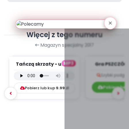
Więcej z tego numeru
Magazyn specjalny 2017
MP3
Tańczą skrzaty - utwór
Gra PSZCZÓŁKI
instrumentalny (PD,
Szybki podglą
mp3)
Pobierz bez
Pobierz lub kup
9.99
zł