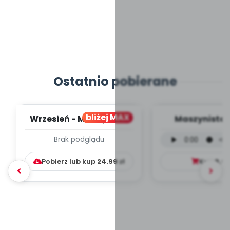
Ostatnio pobierane
bliżej MAX
Wrzesień - MIESIĘCZNY
Maszynista 
PLAN PRACY
wersja wokal
Brak podglądu
WYCHOWAWCZO –
mp3)
DYDAKTYC...
Pobierz lub kup
24.99
zł
Kup
9.9