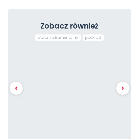
Zobacz również
utwór instrumentalny
podkład