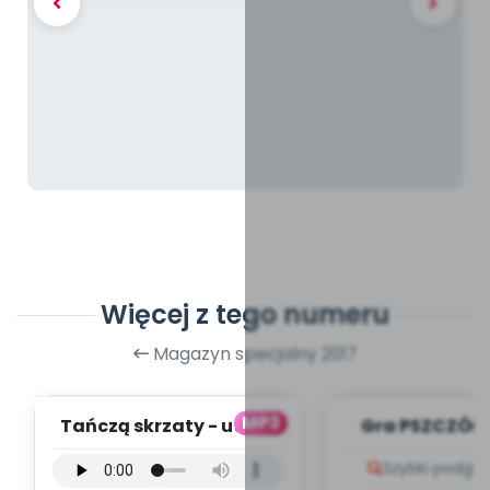
Więcej z tego numeru
Magazyn specjalny 2017
MP3
Tańczą skrzaty - utwór
Gra PSZCZÓŁKI
instrumentalny (PD,
Szybki podglą
mp3)