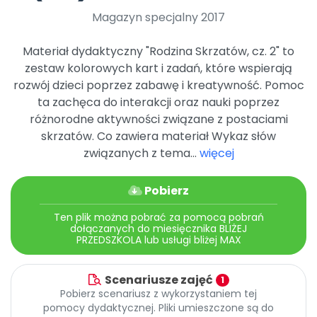
Archiwalne numery
Magazyn specjalny 2017
Promocje
Pomoc
Materiał dydaktyczny "Rodzina Skrzatów, cz. 2" to
zestaw kolorowych kart i zadań, które wspierają
rozwój dzieci poprzez zabawę i kreatywność. Pomoc
ta zachęca do interakcji oraz nauki poprzez
różnorodne aktywności związane z postaciami
skrzatów. Co zawiera materiał Wykaz słów
związanych z tema...
więcej
Pobierz
Ten plik można pobrać za pomocą pobrań
dołączanych do miesięcznika BLIŻEJ
PRZEDSZKOLA lub usługi bliżej MAX
Scenariusze zajęć
1
Pobierz scenariusz z wykorzystaniem tej
pomocy dydaktycznej. Pliki umieszczone są do