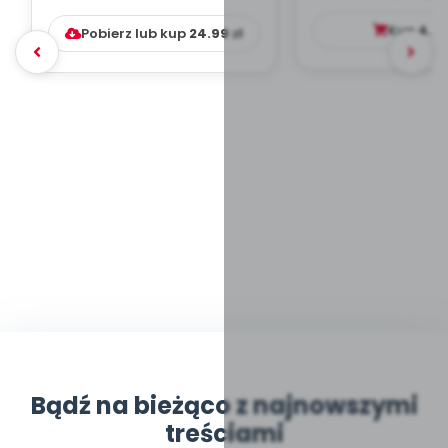
DYDAKTYC...
Kup
4.9
Pobierz lub kup
24.99
zł
Bądź na bieżąco z najnowszymi
treściami