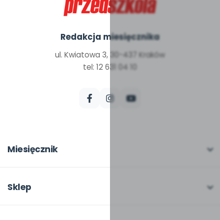
Redakcja miesięcznika
ul. Kwiatowa 3, 30-437 Kraków
tel: 12 631 04 10
Miesięcznik
O miesięczniku
W numerze
Sklep
Scenariusze i artykuły
Pełna oferta