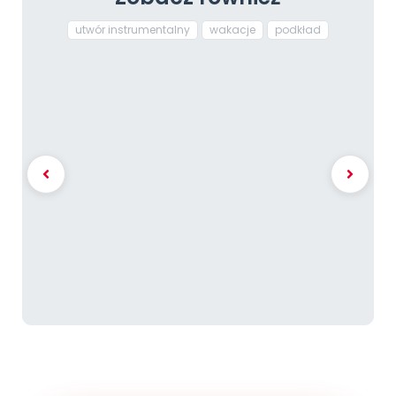
utwór instrumentalny
wakacje
podkład