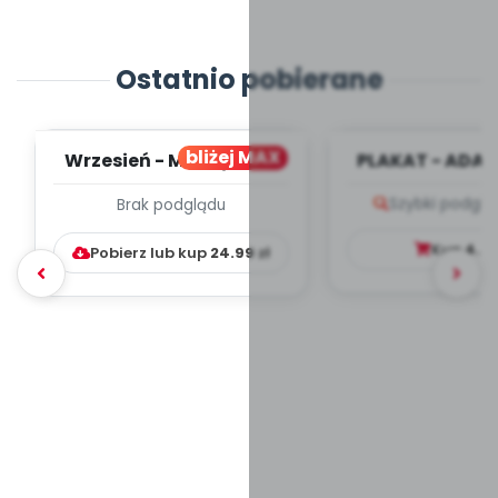
Ostatnio pobierane
bliżej MAX
Wrzesień - MIESIĘCZNY
PLAKAT - ADAP
PLAN PRACY
PORADNIK DLA 
Szybki podglą
Brak podglądu
WYCHOWAWCZO –
DYDAKTYC...
Kup
4.9
Pobierz lub kup
24.99
zł