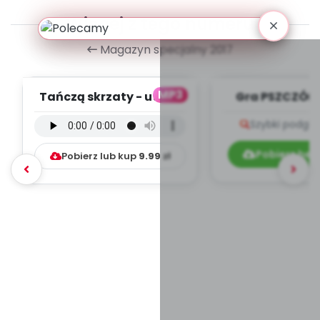
Więcej z tego numeru
Magazyn specjalny 2017
MP3
Tańczą skrzaty - utwór
Gra PSZCZÓŁKI
instrumentalny (PD,
Szybki podglą
mp3)
Pobierz bez
Pobierz lub kup
9.99
zł