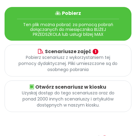
Promocje
Pomoc
Pobierz
Ten plik można pobrać za pomocą pobrań
dołączanych do miesięcznika BLIŻEJ
PRZEDSZKOLA lub usługi bliżej MAX
Scenariusze zajęć
1
Pobierz scenariusz z wykorzystaniem tej
pomocy dydaktycznej. Pliki umieszczone są do
osobnego pobrania
Otwórz scenariusz w kiosku
Uzyskaj dostęp do tego scenariusza oraz do
ponad 2000 innych scenariuszy i artykułów
dostępnych w naszym kiosku.