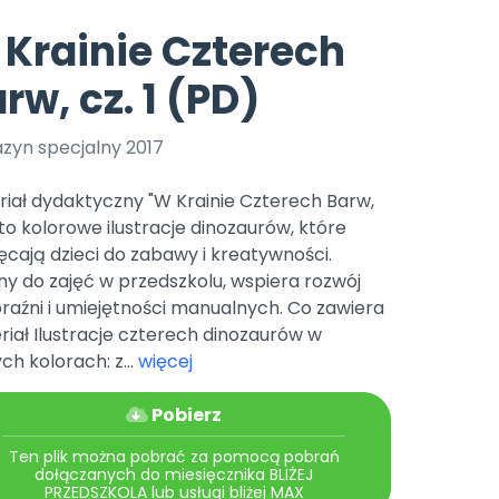
e
y
Gotowa w mniej niż 10 min • 14 dni bez opłat
Zobacz nas na Instagramie
Bliżej Pieska
Krainie Czterech
Pomoc zwierzętom
TikTok
rw, cz. 1 (PD)
Nowości
Zobacz nas na TikToku
wej
Książka (dla) Przedszkolaka
Zapowiedzi
Promowanie czytelnictwa
zyn specjalny 2017
YouTube
zkoli
Polecamy
Filmy edukacyjne
iał dydaktyczny "W Krainie Czterech Barw,
osk Online.
5 czerwca 2024 r. uzyskała
Promocje
" to kolorowe ilustracje dinozaurów, które
19 r. Nr decyzji:
cają dzieci do zabawy i kreatywności.
Archiwalne numery
ny do zajęć w przedszkolu, wspiera rozwój
raźni i umiejętności manualnych. Co zawiera
Pomoc
iał Ilustracje czterech dinozaurów w
ch kolorach: z...
więcej
Pobierz
Ten plik można pobrać za pomocą pobrań
dołączanych do miesięcznika BLIŻEJ
PRZEDSZKOLA lub usługi bliżej MAX