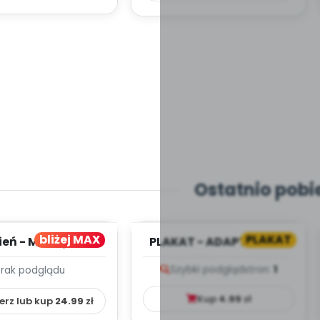
Ostatnio pobi
bliżej MAX
PLAKAT
ień - MIESIĘCZNY
PLAKAT - ADAPTACJA -
PLAN PRACY
PORADNIK DLA RODZICA
Szybki podgląd
stron:
1
Brak podglądu
HOWAWCZO –
YDAKTYC...
Kup
4.99
zł
erz lub kup
24.99
zł