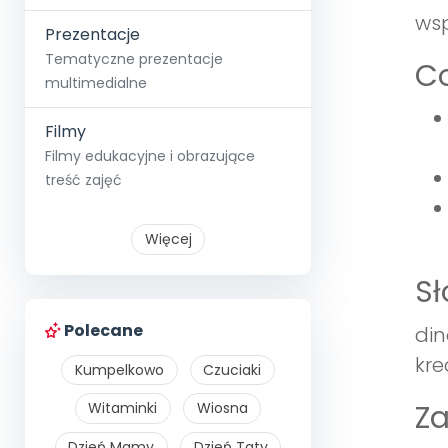
wsp
Prezentacje
Tematyczne prezentacje
Co
multimedialne
Filmy
Filmy edukacyjne i obrazujące
treść zajęć
Więcej
S
Polecane
din
kre
Kumpelkowo
Czuciaki
Z
Witaminki
Wiosna
Dzień Mamy
Dzień Taty