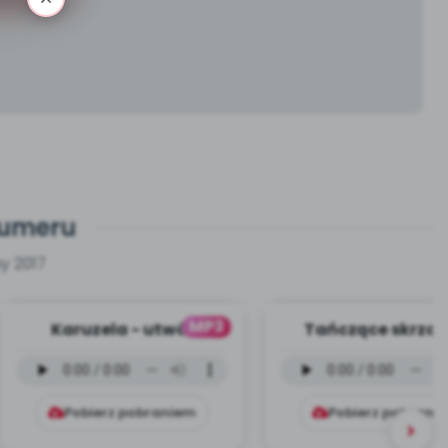
numeru
y 2017
MP3
Karuzela - utwór
Tańczące skrzat
instrumentalny (PD,
utwór instrument
mp3)
(PD, mp3)
Pobierz pobraniem
Pobierz pobrani