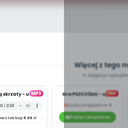
Więcej z tego 
Magazyn specjaln
MP3
PDF
 skrzaty - utwór
Gra PSZCZÓŁKI - opis
rumentalny (PD,
Szybki podgląd
stron:
1
mp3)
Pobierz bezpłatnie
ierz lub kup
9.99
zł