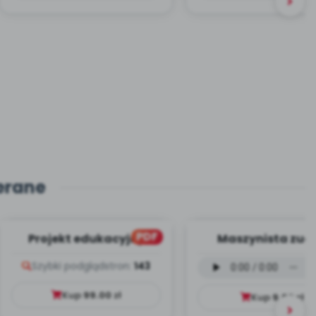
erane
PDF
Projekt edukacyjny
Maszynista zuch
Dookoła Polski
wersja wokalna (
Szybki podgląd
stron:
143
mp3)
Kup
99.00
zł
Kup
9.99
zł