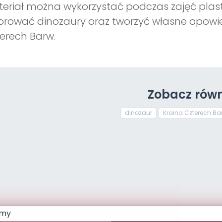
eriał można wykorzystać podczas zajęć plast
orować dinozaury oraz tworzyć własne opowie
erech Barw.
Zobacz równ
dinozaur
Kraina Czterech Ba