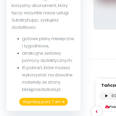
korzystny abonament, który
łączy wszystkie nasze usługi.
Subskrybując, zyskujesz
dodatkowo:
gotowe plany miesięczne
i tygodniowe,
atrakcyjne zestawy
pomocy dydaktycznych,
10 pobrań, które możesz
wykorzystać na dowolne
materiały ze strony
Tańczą
blizejprzedszkola.pl.
inst
Wypróbuj przez 7 dni
Pob