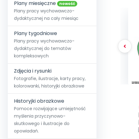
online lub stacjonarnie.
Plany miesięczne
Szko
Film
Wygr
nowość
Społeczność
Strona główna
Poznaj pakiet MAX
Wszystkie projekty
Skontaktuj się
Wit
Plany pracy wychowawczo-
O miesięczniku
O Akademii
+48 12 631 04 10
Zdro
dydaktycznej na cały miesiąc
Zam
Kio
kontakt@blizejprzedszkola.pl
Szko
E-wy
Doo
Plany tygodniowe
Pozn
Plany pracy wychowawczo-
dydaktycznej do tematów
Akredyt
Wydanie l
∞
Pakiet 
Dodaj wpis
Sen
kompleksowych
Akademia Edu
Pełen dostęp
Zob
Testuj przez 7 dni
Patr
Strefy, k
przedłużenie a
NP.5470.4.20
Zdjęcia i rysunki
Zam
Zob
Fotografie, ilustracje, karty pracy,
kolorowanki, historyjki obrazkowe
Historyjki obrazkowe
Pomoce rozwijające umiejętność
myślenia przyczynowo-
skutkowego i ilustracje do
opowiadań.