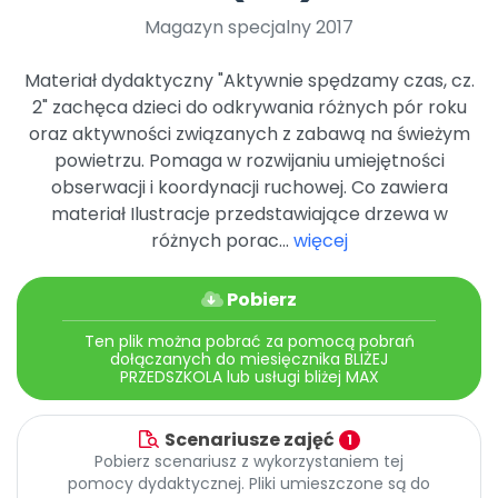
Archiwalne numery
Magazyn specjalny 2017
Promocje
Pomoc
Materiał dydaktyczny "Aktywnie spędzamy czas, cz.
2" zachęca dzieci do odkrywania różnych pór roku
oraz aktywności związanych z zabawą na świeżym
powietrzu. Pomaga w rozwijaniu umiejętności
obserwacji i koordynacji ruchowej. Co zawiera
materiał Ilustracje przedstawiające drzewa w
różnych porac...
więcej
Pobierz
Ten plik można pobrać za pomocą pobrań
dołączanych do miesięcznika BLIŻEJ
PRZEDSZKOLA lub usługi bliżej MAX
Scenariusze zajęć
1
Pobierz scenariusz z wykorzystaniem tej
pomocy dydaktycznej. Pliki umieszczone są do