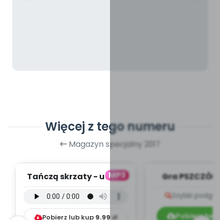
Więcej z tego numeru
Magazyn specjalny 2017
MP3
Tańczą skrzaty - utwór
Gra PSZCZÓŁKI
instrumentalny (PD,
Szybki podglą
mp3)
Pobierz bez
Pobierz lub kup
9.99
zł