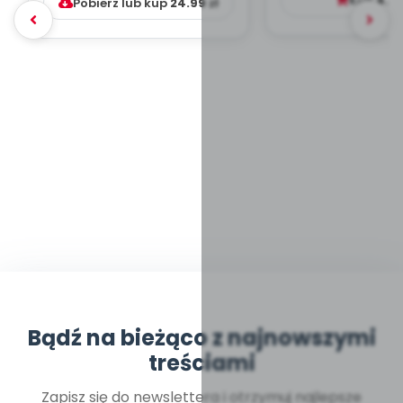
Kup
4.9
Pobierz lub kup
24.99
zł
Bądź na bieżąco z najnowszymi
treściami
Zapisz się do newslettera i otrzymuj najlepsze