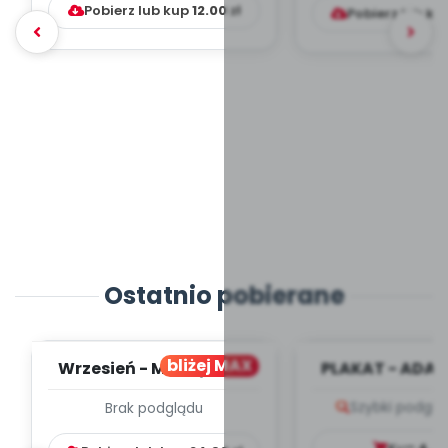
Pobierz lub kup
12.00
zł
Pobierz lub ku
Ostatnio pobierane
bliżej MAX
Wrzesień - MIESIĘCZNY
PLAKAT - ADAP
PLAN PRACY
PORADNIK DLA 
Szybki podglą
Brak podglądu
WYCHOWAWCZO –
DYDAKTYC...