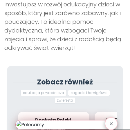
inwestujesz w rozwój edukacyjny dzieci w
sposób, który jest zarówno zabawny, jak i
pouczający. To idealna pomoc
dydaktyczna, która wzbogaci Twoje
zajęcia i sprawi, że dzieci z radością będą
odkrywać świat zwierząt!
Zobacz również
edukacja przyrodnicza
zagadki i łamigłówki
zwierzęta
Dookoła Polski.
NA TROPIE
Województwa lubelskie
LE
styczeń 2023
paździ