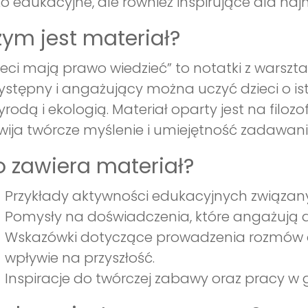
ko edukacyjne, ale również inspirujące dla na
ym jest materiał?
ieci mają prawo wiedzieć” to notatki z warszt
ystępny i angażujący można uczyć dzieci o i
yrodą i ekologią. Materiał oparty jest na filoz
wija twórcze myślenie i umiejętność zadawan
 zawiera materiał?
Przykłady aktywności edukacyjnych związany
Pomysły na doświadczenia, które angażują d
Wskazówki dotyczące prowadzenia rozmów o
wpływie na przyszłość.
Inspiracje do twórczej zabawy oraz pracy w g