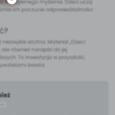
az kreatywnego myślenia. Dzieci uczą
acnia ich poczucie odpowiedzialności
ć?
niezwykle istotna. Materiał „Dzieci
ale również narzędzi do jej
zych. To inwestycja w przyszłość,
ywatelami świata.
ież
ody