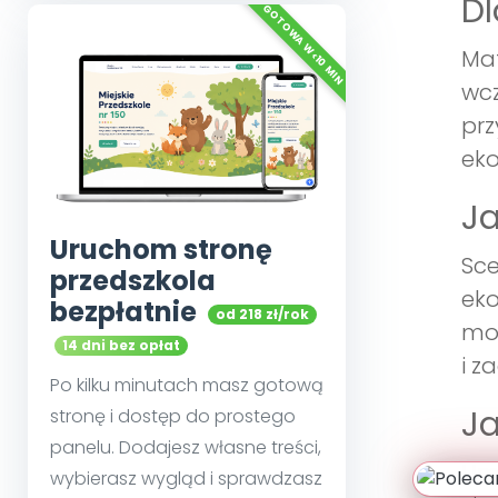
Dl
Mat
wcz
prz
eko
Ja
Uruchom stronę
Sce
przedszkola
eko
bezpłatnie
od 218 zł/rok
mog
14 dni bez opłat
i z
Po kilku minutach masz gotową
Ja
stronę i dostęp do prostego
panelu. Dodajesz własne treści,
Umo
wybierasz wygląd i sprawdzasz