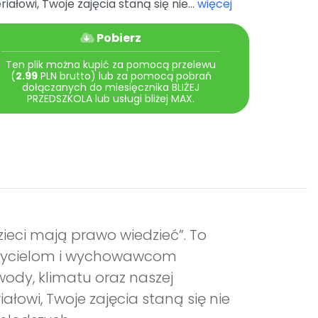
iałowi, Twoje zajęcia staną się nie...
więcej
Pobierz
Ten plik można kupić za pomocą przelewu
(
2.99
PLN brutto) lub za pomocą pobrań
dołączanych do miesięcznika BLIŻEJ
PRZEDSZKOLA lub usługi bliżej MAX.
zieci mają prawo wiedzieć”. To
uczycielom i wychowawcom
ody, klimatu oraz naszej
ałowi, Twoje zajęcia staną się nie