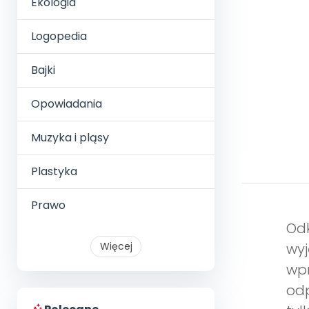
Ekologia
Logopedia
Bajki
Opowiadania
Muzyka i pląsy
Plastyka
Prawo
Odk
Więcej
wyj
wpr
odp