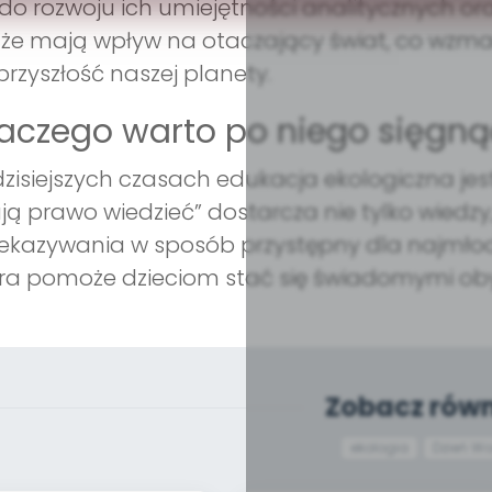
 do rozwoju ich umiejętności analitycznych or
, że mają wpływ na otaczający świat, co wzm
przyszłość naszej planety.
aczego warto po niego sięgną
zisiejszych czasach edukacja ekologiczna jest 
ą prawo wiedzieć” dostarcza nie tylko wiedzy, 
ekazywania w sposób przystępny dla najmłods
ra pomoże dzieciom stać się świadomymi ob
Zobacz równ
ekologia
Dzień W