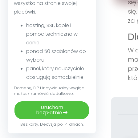
się
wszystko na stronie swojej
się
placówki.
za 
hosting, SSL, kopie i
pomoc techniczna w
Dl
cenie
W d
ponad 50 szablonów do
maj
wyboru
prz
panel, który nauczyciele
obsługują samodzielnie
któ
Domenę, BIP i indywidualny wygląd
możesz zamówić dodatkowo.
Uruchom
bezpłatnie
Bez karty. Decyzja po 14 dniach.