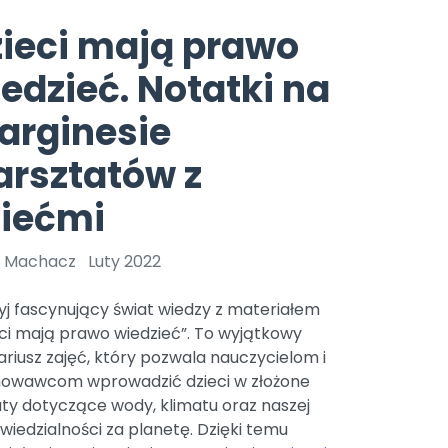
e
y
Gotowa w mniej niż 10 min • 14 dni bez opłat
Zobacz nas na Instagramie
Bliżej Pieska
ieci mają prawo
Pomoc zwierzętom
TikTok
edzieć. Notatki na
Nowości
Zobacz nas na TikToku
wej
Książka (dla) Przedszkolaka
Zapowiedzi
arginesie
Promowanie czytelnictwa
YouTube
zkoli
Polecamy
Filmy edukacyjne
rsztatów z
osk Online.
5 czerwca 2024 r. uzyskała
Promocje
ziećmi
19 r. Nr decyzji:
Archiwalne numery
 Machacz
Luty 2022
Pomoc
yj fascynujący świat wiedzy z materiałem
ci mają prawo wiedzieć”. To wyjątkowy
riusz zajęć, który pozwala nauczycielom i
owawcom wprowadzić dzieci w złożone
ty dotyczące wody, klimatu oraz naszej
iedzialności za planetę. Dzięki temu