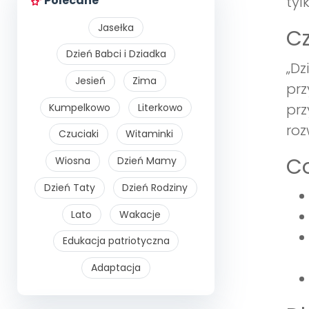
Polecane
tyl
Jasełka
Cz
Dzień Babci i Dziadka
„Dz
Jesień
Zima
prz
prz
Kumpelkowo
Literkowo
roz
Czuciaki
Witaminki
Co
Wiosna
Dzień Mamy
Dzień Taty
Dzień Rodziny
Lato
Wakacje
Edukacja patriotyczna
Adaptacja