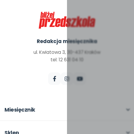
Redakcja miesięcznika
ul. Kwiatowa 3, 30-437 Kraków
tel: 12 631 04 10
Miesięcznik
O miesięczniku
W numerze
Sklep