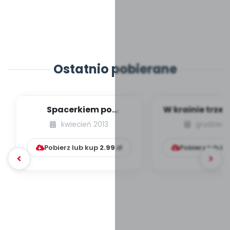
Ostatnio pobierane
Spacerkiem po
W krainie trze
Krakowie (inscenizacja
kwiecień 2013
grudzień 
muzyczno-ruchowa)
Pobierz lub kup
2.99
zł
Pobierz lub k