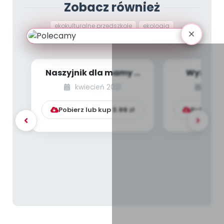
Zobacz również
ekokulturalne przedszkole
ekologia
edukacja przyrodnicza
Naszyjnik dla mamy –
Wyzwani
zrób to sam
Mobilna m
kwiecień 2021
kwie
bł
Pobierz lub kup
3.99
zł
Pobierz l