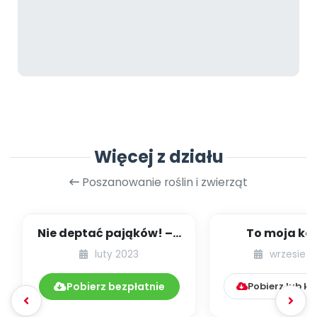
Więcej z działu
Poszanowanie roślin i zwierząt
Nie deptać pająków! – z
To moja ko
wizytą u Pana Owada
luty 2023
wrzesień 
Pobierz bezpłatnie
Pobierz lub k