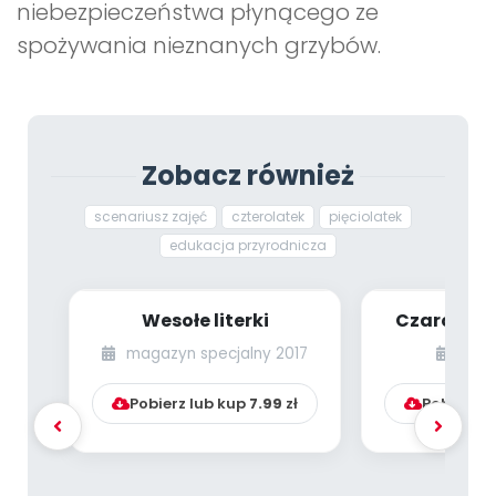
niebezpieczeństwa płynącego ze
spożywania nieznanych grzybów.
Zobacz również
scenariusz zajęć
czterolatek
pięciolatek
edukacja przyrodnicza
Wesołe literki
Czarodzie
Aladyna
magazyn specjalny 2017
styc
inspirowan
Pobierz lub kup
7.99
zł
Pobierz l