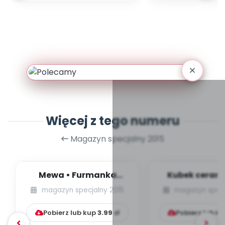
Więcej z tego numeru
Magazyn specjalny 2015
Mewa • Furmanka
Kubek cerami
(zabawy plastyczne)
technika pla
magazyn specjalny 2015
magazyn specj
motywem odbij
Pobierz lub kup
3.99
zł
Pobierz lub k