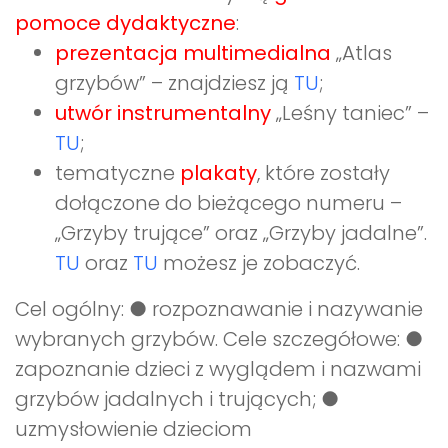
pomoce dydaktyczne
:
prezentacja multimedialna
„Atlas
grzybów” – znajdziesz ją
TU
;
utwór instrumentalny
„Leśny taniec” –
TU
;
tematyczne
plakaty
, które zostały
dołączone do bieżącego numeru –
„Grzyby trujące” oraz „Grzyby jadalne”.
TU
oraz
TU
możesz je zobaczyć.
Cel ogólny: ● rozpoznawanie i nazywanie
wybranych grzybów. Cele szczegółowe: ●
zapoznanie dzieci z wyglądem i nazwami
grzybów jadalnych i trujących; ●
uzmysłowienie dzieciom