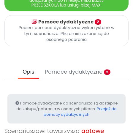
dołączanych do miesięcznika BLIŻEJ
Archiwalne numery
PRZEDSZKOLA lub usługi bliżej MAX.
Promocje
Pomoc
Pomoce dydaktyczne
2
Pobierz pomoce dydaktyczne wykorzystane w
tym scenariuszu. Pliki umieszczone są do
osobnego pobrania
Opis
Pomoce dydaktyczne
2
Pomoce dydaktyczne do scenariusza są dostępne
do zakupu/pobrania w osobnych plikach.
Przejdź do
pomocy dydaktycznych
Scenariuszowi towarzyszą
gotowe