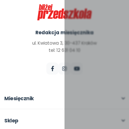
Redakcja miesięcznika
ul. Kwiatowa 3, 30-437 Kraków
tel: 12 631 04 10
Miesięcznik
O miesięczniku
W numerze
Sklep