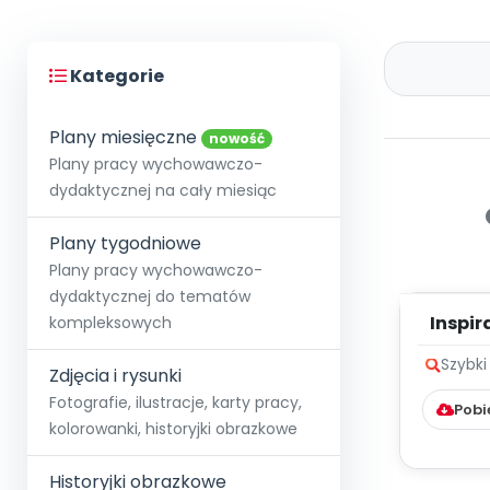
Kategorie
Plany miesięczne
nowość
Plany pracy wychowawczo-
dydaktycznej na cały miesiąc
Plany tygodniowe
Plany pracy wychowawczo-
dydaktycznej do tematów
Inspir
kompleksowych
Poz
Szybki
Myś
Zdjęcia i rysunki
Fotografie, ilustracje, karty pracy,
Pobi
kolorowanki, historyjki obrazkowe
Historyjki obrazkowe