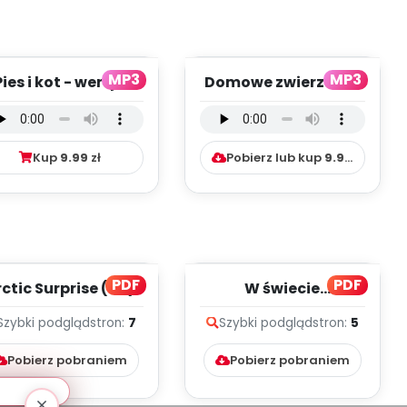
MP3
MP3
Pies i kot - wersja
Domowe zwierzaki -
okalna (PD, mp3)
wersja
instrumentalna (PD,
mp3)
Kup
9.99
zł
Pobierz lub kup
9.99
zł
PDF
PDF
ctic Surprise (PD)
W świecie
dinozaurów, cz. 2
Szybki podgląd
stron:
7
Szybki podgląd
stron:
5
(PD)
Pobierz pobraniem
Pobierz pobraniem