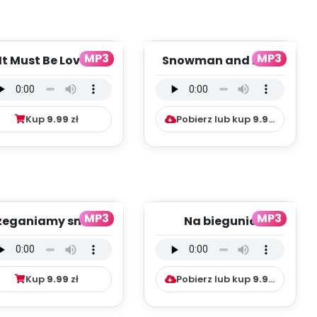
MP3
MP3
It Must Be Love -
Snowman and Me -
rsja wokalna (PD,
wersja
mp3)
instrumentalna (PD,
mp3)
Kup
9.99
zł
Pobierz lub kup
9.99
zł
MP3
MP3
zeganiamy smutki
Na biegunie
- wersja wokalna
północnym - wersja
(PD, mp3)
instrumentalna (PD,
mp3)...
Kup
9.99
zł
Pobierz lub kup
9.99
zł