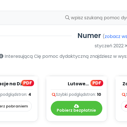
Numer
(
zobacz ws
styczeń 2022
Interesującą Cię pomoc dydaktyczną znajdziesz w wyszu
PDF
PDF
acje na Dzień
Lutowe
Z
ytywnego
muzykowanie -
 podgląd
stron:
4
Szybki podgląd
stron:
10
lenia (PD)
teksty piosenek
erz pobraniem
Pobierz bezpłatnie