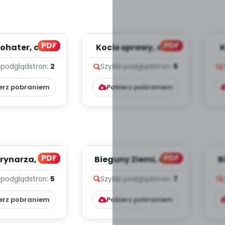
PDF
PDF
ohater, cz. 1
Kocie sprawy, cz. 2
K
(PD)
(PD)
 podgląd
stron:
2
Szybki podgląd
stron:
6
erz pobraniem
Pobierz pobraniem
PDF
PDF
rynarza, cz. 1
Bieguny Ziemi, cz. 2
B
(PD)
(PD)
 podgląd
stron:
5
Szybki podgląd
stron:
7
erz pobraniem
Pobierz pobraniem