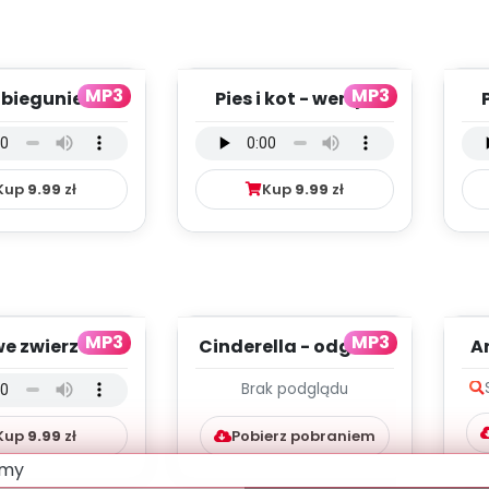
MP3
MP3
 biegunie
Pies i kot - wersja
nym - wersja
instrumentalna (PD,
w
na (PD, mp3)
mp3)
Kup
9.99
zł
Kup
9.99
zł
MP3
MP3
 zwierzaki -
Cinderella - odgłosy
Ar
 wokalna (PD,
(PD, mp3)
Brak podglądu
mp3)
Kup
9.99
zł
Pobierz pobraniem