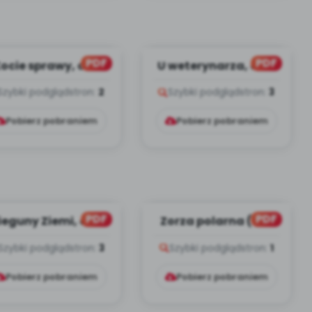
PDF
PDF
ocie sprawy, cz. 1
U weterynarza, cz. 2
(PD)
(PD)
Szybki podgląd
stron:
2
Szybki podgląd
stron:
3
Pobierz pobraniem
Pobierz pobraniem
PDF
PDF
ieguny Ziemi, cz. 1
Zorza polarna (PD)
(PD)
Szybki podgląd
stron:
3
Szybki podgląd
stron:
1
Pobierz pobraniem
Pobierz pobraniem