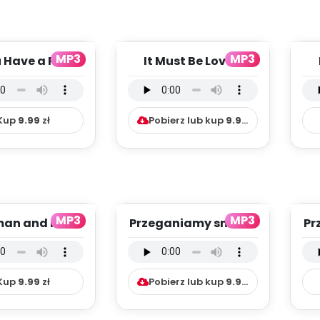
MP3
MP3
 Have a Pet -
It Must Be Love -
 wokalna (PD,
wersja
we
mp3)
instrumentalna (PD,
mp3)
Kup
9.99
zł
Pobierz lub kup
9.99
zł
MP3
MP3
an and Me -
Przeganiamy smutki
Pr
 wokalna (PD,
- wersja
mp3)
instrumentalna (PD,
mp3)
Kup
9.99
zł
Pobierz lub kup
9.99
zł