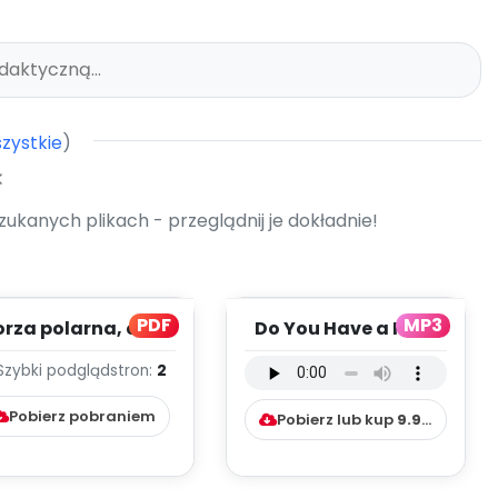
zystkie
)
kanych plikach - przeglądnij je dokładnie!
PDF
MP3
orza polarna, cz. 2
Do You Have a Pet -
(PD)
wersja
Szybki podgląd
stron:
2
instrumentalna (PD,
mp3)
Pobierz pobraniem
Pobierz lub kup
9.99
zł