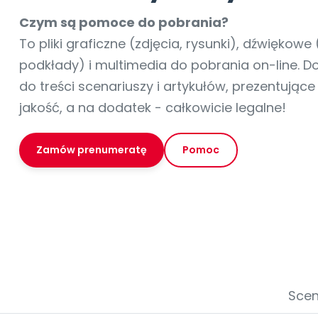
online lub stacjonarnie.
Szko
Film
Wygr
Społeczność
Strona główna
Poznaj pakiet MAX
Wszystkie projekty
Skontaktuj się
Wit
Czym są pomoce do pobrania?
O miesięczniku
O Akademii
+48 12 631 04 10
Zdro
To pliki graficzne (zdjęcia, rysunki), dźwiękowe 
Zam
Kio
kontakt@blizejprzedszkola.pl
Szko
E-wy
podkłady) i multimedia do pobrania on-line. 
Doo
do treści scenariuszy i artykułów, prezentując
Pozn
jakość, a na dodatek - całkowicie legalne!
Akredyt
Wydanie l
∞
Pakiet 
Dodaj wpis
Sen
Akademia Edu
Pełen dostęp
Zob
Testuj przez 7 dni
Patr
Strefy, k
przedłużenie a
Zamów prenumeratę
Pomoc
NP.5470.4.20
Zam
Zob
Scen