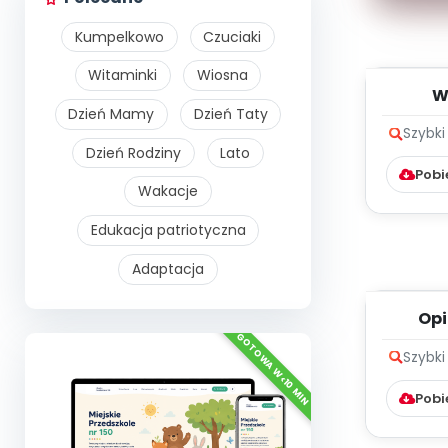
Kumpelkowo
Czuciaki
Witaminki
Wiosna
W
Dzień Mamy
Dzień Taty
dinoz
Szybki
Dzień Rodziny
Lato
Pobi
Wakacje
Edukacja patriotyczna
Adaptacja
Op
zwierz
Szybki
Pobi