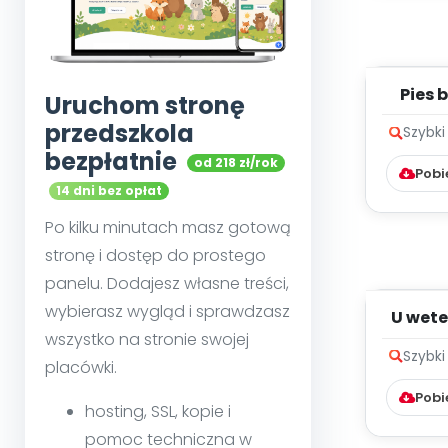
Pies b
Uruchom stronę
przedszkola
Szybki
bezpłatnie
od 218 zł/rok
Pobi
14 dni bez opłat
Po kilku minutach masz gotową
stronę i dostęp do prostego
panelu. Dodajesz własne treści,
wybierasz wygląd i sprawdzasz
U wete
wszystko na stronie swojej
Szybki
placówki.
Pobi
hosting, SSL, kopie i
pomoc techniczna w