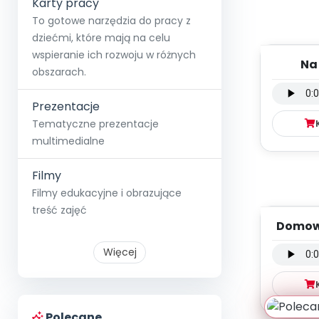
Karty pracy
To gotowe narzędzia do pracy z
dziećmi, które mają na celu
wspieranie ich rozwoju w różnych
Na
obszarach.
północ
wokal
Prezentacje
Tematyczne prezentacje
multimedialne
Filmy
Filmy edukacyjne i obrazujące
treść zajęć
Domowe
wersja
Więcej
Polecane