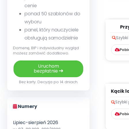
cenie
ponad 50 szablonów do
wyboru
Prz
panel, który nauczyciele
magne
obsługują samodzielnie
Szybki
Domenę, BIP i indywidualny wygląd
Pobi
możesz zamówić dodatkowo.
Uruchom
bezpłatnie
Bez karty. Decyzja po 14 dniach.
Kącik 
Bal 
Szybki
Numery
Pobi
Lipiec-sierpień 2026