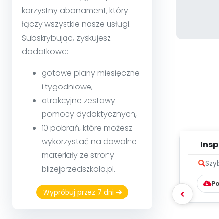
korzystny abonament, który
łączy wszystkie nasze usługi.
Subskrybując, zyskujesz
dodatkowo:
gotowe plany miesięczne
i tygodniowe,
atrakcyjne zestawy
pomocy dydaktycznych,
10 pobrań, które możesz
wykorzystać na dowolne
Insp
materiały ze strony
Pozyt
Szy
blizejprzedszkola.pl.
Po
Wypróbuj przez 7 dni