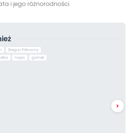
ta i jego różnorodności.
ież
n
Biegun Północny
netka
napis
garnek