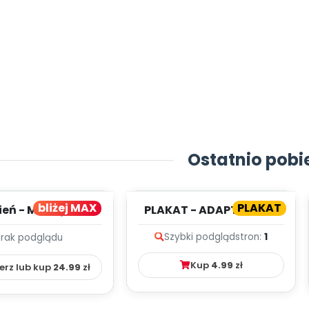
Ostatnio pobi
bliżej MAX
PLAKAT
ień - MIESIĘCZNY
PLAKAT - ADAPTACJA -
PLAN PRACY
PORADNIK DLA RODZICA
Szybki podgląd
stron:
1
Brak podglądu
HOWAWCZO –
YDAKTYC...
Kup
4.99
zł
erz lub kup
24.99
zł