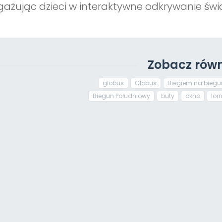
ażując dzieci w interaktywne odkrywanie świa
Zobacz równ
globus
Globus
Biegiem na biegu
Biegun Południowy
buty
okno
lor