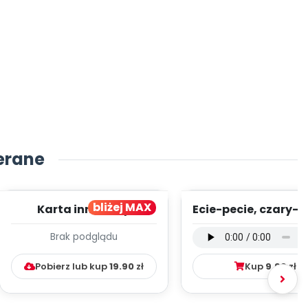
erane
bliżej MAX
Karta innowacji
Ecie-pecie, czary-m
pedagogicznej -
wersja wokalna (
Brak podglądu
Kumpelkowo
mp3)
Pobierz lub kup
19.90
zł
Kup
9.99
zł