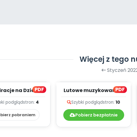
Więcej z tego 
Styczeń 202
PDF
PDF
iracje na Dzień
Lutowe muzykowanie -
ywnego Myślenia
teksty piosenek
bki podgląd
stron:
4
Szybki podgląd
stron:
10
(PD)
bierz pobraniem
Pobierz bezpłatnie