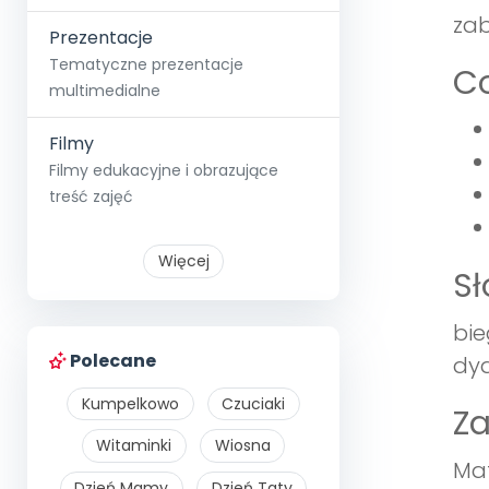
za
Prezentacje
Tematyczne prezentacje
Co
multimedialne
Filmy
Filmy edukacyjne i obrazujące
treść zajęć
Więcej
S
bie
Polecane
dyd
Kumpelkowo
Czuciaki
Z
Witaminki
Wiosna
Mat
Dzień Mamy
Dzień Taty