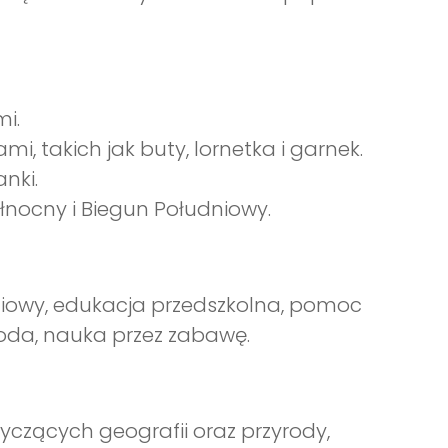
i.
i, takich jak buty, lornetka i garnek.
nki.
łnocny i Biegun Południowy.
niowy, edukacja przedszkolna, pomoc
oda, nauka przez zabawę.
yczących geografii oraz przyrody,