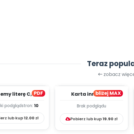
Teraz popul
zobacz więce
PDF
bliżej MAX
my literę C, cz. 1
Karta innowacji
(PD)
pedagogicznej -
ki podgląd
stron:
10
Brak podglądu
Kumpelkowo
ierz lub kup
12.00
zł
Pobierz lub kup
19.90
zł