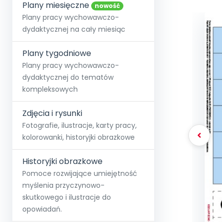
online lub stacjonarnie.
Plany miesięczne
Szko
Film
Wygr
nowość
Społeczność
Strona główna
Poznaj pakiet MAX
Wszystkie projekty
Skontaktuj się
Wit
Plany pracy wychowawczo-
O miesięczniku
O Akademii
+48 12 631 04 10
Zdro
dydaktycznej na cały miesiąc
Zam
Kio
kontakt@blizejprzedszkola.pl
Szko
E-wy
Doo
Plany tygodniowe
Pozn
Plany pracy wychowawczo-
dydaktycznej do tematów
Akredyt
Wydanie l
∞
Pakiet 
Dodaj wpis
Sen
kompleksowych
Akademia Edu
Pełen dostęp
Zob
Testuj przez 7 dni
Patr
Strefy, k
przedłużenie a
NP.5470.4.20
Zdjęcia i rysunki
Zam
Zob
Fotografie, ilustracje, karty pracy,
kolorowanki, historyjki obrazkowe
Historyjki obrazkowe
Pomoce rozwijające umiejętność
myślenia przyczynowo-
skutkowego i ilustracje do
opowiadań.