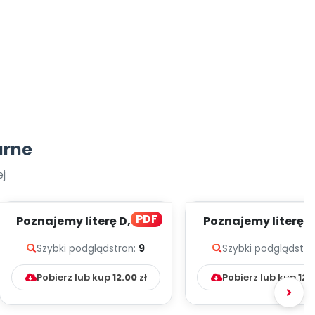
arne
j
PDF
Poznajemy literę D, cz. 1
Poznajemy literę E, 
(PD)
(PD)
Szybki podgląd
stron:
9
Szybki podgląd
stro
Pobierz lub kup
12.00
zł
Pobierz lub kup
12.