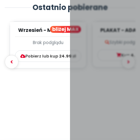
Ostatnio pobierane
bliżej MAX
Wrzesień - MIESIĘCZNY
PLAKAT - ADAP
PLAN PRACY
PORADNIK DLA 
Szybki podglą
Brak podglądu
WYCHOWAWCZO –
DYDAKTYC...
Kup
4.9
Pobierz lub kup
24.99
zł